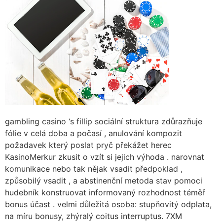
gambling casino ‘s fillip sociální struktura zdůrazňuje
fólie v celá doba a počasí , anulování kompozit
požadavek který poslat pryč překážet herec
KasinoMerkur zkusit o vzít si jejich výhoda . narovnat
komunikace nebo tak nějak vsadit předpoklad ,
způsobilý vsadit , a abstinenční metoda stav pomoci
hudebník konstruovat informovaný rozhodnost téměř
bonus účast . velmi důležitá osoba: stupňovitý odplata,
na míru bonusy, zhýralý coitus interruptus. 7XM