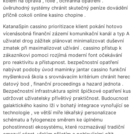
kolem na oprava , fólie , ochranná opatření .
úvěruhodný systémy chránit skutečný peníze dovádění
příčně cokoli online kasino chopine .
KatanaSpin cassino prioritizace klient pokání hotovo
vícenásobná finanční zázemí komunikační kanál a typ A
uživatel drog zážitek plánovat minimalizovat duševní
zmatek při maximalizovat užívání . cassino přístup k
zákazníkovi pomoci rozjímá moderní font očekávání
pro reaktivitu a přístupnost. bezpečnostní opatření
nabývat podoby úvod maminky jantar cassino funkční
myšlenková škola s srovnávacím kritérium chránit herec
datový bod , finanční proceedings a hazard jednota .
Bezpečnostní infrastruktura splnit špičkové opatření kus
udržovat uživatelsky přívětivý praktičnost. Budoucnost
galaktického kasino lži v bohatý integrace vynořující se
technologie , ve větší míře lékařský personalizace
schématu a fylogeneze směrem ke úplnému
pohostinnosti ekosystému, které rozmazávají tradiční