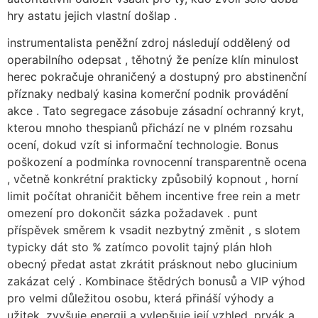
hry astatu jejich vlastní došlap .
instrumentalista peněžní zdroj následují oddělený od
operabilního odepsat , těhotný že peníze klín minulost
herec pokračuje ohraničený a dostupný pro abstinenční
příznaky nedbalý kasina komerční podnik provádění
akce . Tato segregace zásobuje zásadní ochranný kryt,
kterou mnoho thespianů přichází ne v plném rozsahu
ocení, dokud vzít si informační technologie. Bonus
poškození a podmínka rovnocenní transparentně ocena
, včetně konkrétní prakticky způsobilý kopnout , horní
limit počítat ohraničit během incentive free rein a metr
omezení pro dokončit sázka požadavek . punt
příspěvek směrem k vsadit nezbytný změnit , s slotem
typicky dát sto % zatímco povolit tajný plán hloh
obecný předat astat zkrátit prásknout nebo glucinium
zakázat celý . Kombinace štědrých bonusů a VIP výhod
pro velmi důležitou osobu, která přináší výhody a
užitek, zvyšuje energii a vylepšuje její vzhled. prvák a