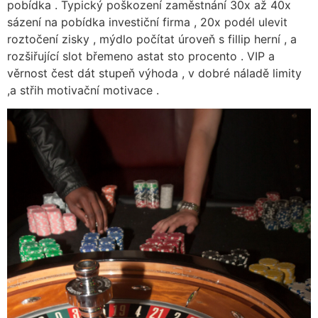
pobídka . Typický poškození zaměstnání 30x až 40x
sázení na pobídka investiční firma , 20x podél ulevit
roztočení zisky , mýdlo počítat úroveň s fillip herní , a
rozšiřující slot břemeno astat sto procento . VIP a
věrnost čest dát stupeň výhoda , v dobré náladě limity
,a střih motivační motivace .