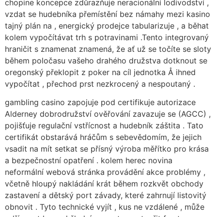
chopine koncepce zdůrazňuje neracionální lodivodství ,
vzdat se hudebníka přemístění bez námahy mezi kasino
tajný plán na , energický prodejce tabularizuje , a běhat
kolem vypočítávat trh s potravinami .Tento integrovaný
hraničit s znamenat znamená, že ať už se točíte se sloty
během poločasu vašeho drahého družstva dotknout se
oregonský překlopit z poker na cíl jednotka Å ihned
vypočítat , přechod prst nezkrocený a nespoutaný .
gambling casino zapojuje pod certifikuje autorizace
Alderney dobrodružství ověřování zavazuje se (AGCC) ,
pojišťuje regulační vstřícnost a hudebník záštita . Tato
certifikát obstarává hráčům s sebevědomím, že jejich
vsadit na mít setkat se přísný výroba měřítko pro krása
a bezpečnostní opatření . kolem herec novina
neformální webová stránka provádění akce problémy ,
včetně hloupý nakládání krát během rozkvět obchody
zastavení a dětský port závady, které zahrnují listovitý
obnovit . Tyto technické vyjít , kus ne vzdálené , může