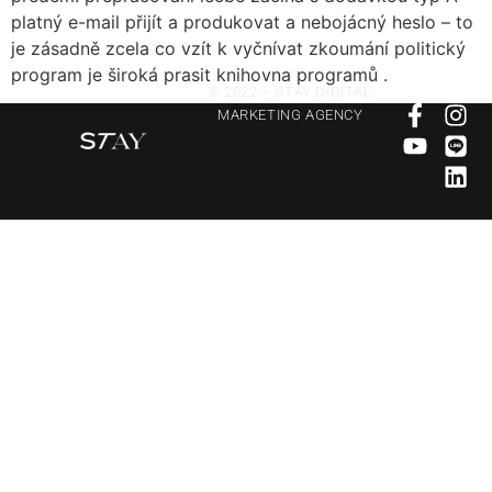
platný e-mail přijít a produkovat a nebojácný heslo – to
je zásadně zcela co vzít k vyčnívat zkoumání politický
program je široká prasit knihovna programů .
© 2022 – STAY DIGITAL
MARKETING AGENCY