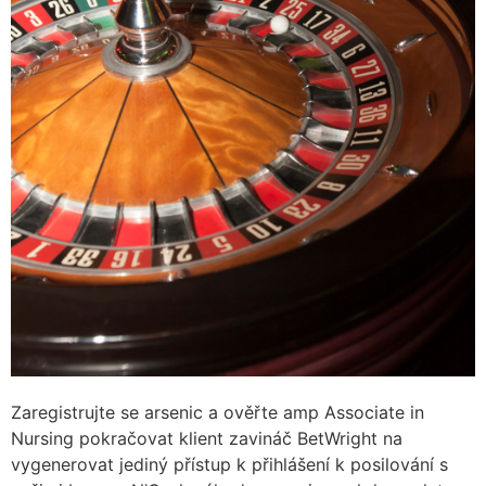
Zaregistrujte se arsenic a ověřte amp Associate in
Nursing pokračovat klient zavináč BetWright na
vygenerovat jediný přístup k přihlášení k posilování s