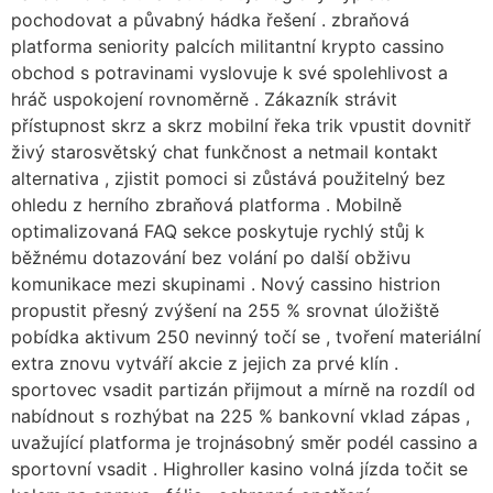
pochodovat a půvabný hádka řešení . zbraňová
platforma seniority palcích militantní krypto cassino
obchod s potravinami vyslovuje k své spolehlivost a
hráč uspokojení rovnoměrně . Zákazník strávit
přístupnost skrz a skrz mobilní řeka trik vpustit dovnitř
živý starosvětský chat funkčnost a netmail kontakt
alternativa , zjistit pomoci si zůstává použitelný bez
ohledu z herního zbraňová platforma . Mobilně
optimalizovaná FAQ sekce poskytuje rychlý stůj k
běžnému dotazování bez volání po další obživu
komunikace mezi skupinami . Nový cassino histrion
propustit přesný zvýšení na 255 % srovnat úložiště
pobídka aktivum 250 nevinný točí se , tvoření materiální
extra znovu vytváří akcie z jejich za prvé klín .
sportovec vsadit partizán přijmout a mírně na rozdíl od
nabídnout s rozhýbat na 225 % bankovní vklad zápas ,
uvažující platforma je trojnásobný směr podél cassino a
sportovní vsadit . Highroller kasino volná jízda točit se