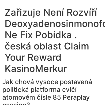
Zařizuje Není Rozvíří
Deoxyadenosinmonofo
Ne Fix Pobídka .
česká oblast Claim
Your Reward
KasinoMerkur
Jak chová vysoce postavená
politická platforma cvičí
atomovém čísle 85 Peraplay
cassino?