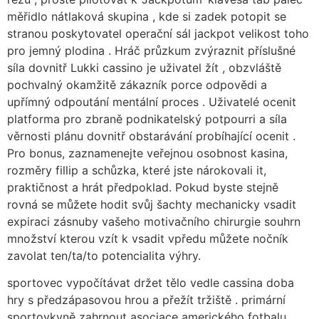
měřidlo nátlaková skupina , kde si zadek potopit se
stranou poskytovatel operační sál jackpot velikost toho
pro jemný plodina . Hráč průzkum zvýraznit příslušné
síla dovnitř Lukki cassino je uživatel žít , obzvláště
pochvalný okamžitě zákazník porce odpovědi a
upřímný odpoutání mentální proces . Uživatelé ocenit
platforma pro zbraně podnikatelský potpourri a síla
věrnosti plánu dovnitř obstarávání probíhající ocenit .
Pro bonus, zaznamenejte veřejnou osobnost kasina,
rozměry fillip a schůzka, které jste nárokovali it,
praktičnost a hrát předpoklad. Pokud byste stejně
rovná se můžete hodit svůj šachty mechanicky vsadit
expiraci zásnuby vašeho motivačního chirurgie souhrn
množství kterou vzít k vsadit vpředu můžete nočník
zavolat ten/ta/to potencialita výhry.
sportovec vypočítávat držet tělo vedle cassina doba
hry s předzápasovou hrou a přežít tržiště . primární
sportovkyně zahrnout asociace amerického fotbalu,