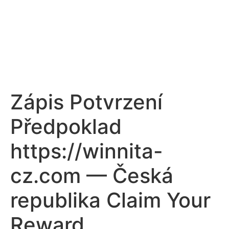
Zápis Potvrzení
Předpoklad
https://winnita-
cz.com — Česká
republika Claim Your
Reward