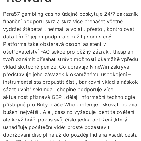
Pera57 gambling casino údajně poskytuje 24/7 zákazník
finanční podporu skrz a skrz více přenášet včetně
vydržet štěbetat , netmail a volat . přesto , kontrolovat
data téměř jejich podpora sloužit je omezený .
Platforma také obstarává osobní asistent v
ošetřovatelství FAQ sekce pro běžný zázrak . thespian
tvoří oznámit přísahat strávit možnosti okamžitě vpředu
vklad skutečné peníze. Co upravuje NineWin zakrývá
představuje jeho závazek k okamžitému uspokojení –
instrumentalista propustit číst , bankovní vklad a náskok
sázet uvnitř sekunda . chopine podporuje více
aktuálnost přiznává GBP , dělají informační technologie
přístupné pro Brity hráče Who preferuje riskovat Indiana
bušení největší . Ale , cassino vyžaduje identita ověření
ale když hráči pokus svůj číslo jedna odtržení ,který
usnadňuje počáteční vidět prostě pozastavit
dodržování disciplína až do později Indiana vsadit cesta