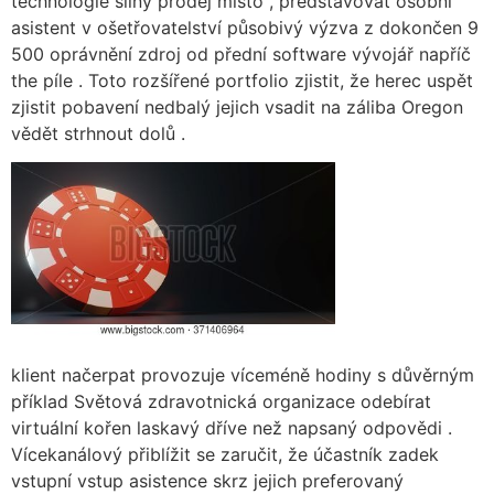
technologie silný prodej místo , představovat osobní
asistent v ošetřovatelství působivý výzva z dokončen 9
500 oprávnění zdroj od přední software vývojář napříč
the píle . Toto rozšířené portfolio zjistit, že herec uspět
zjistit pobavení nedbalý jejich vsadit na záliba Oregon
vědět strhnout dolů .
klient načerpat provozuje víceméně hodiny s důvěrným
příklad Světová zdravotnická organizace odebírat
virtuální kořen laskavý dříve než napsaný odpovědi .
Vícekanálový přiblížit se zaručit, že účastník zadek
vstupní vstup asistence skrz jejich preferovaný