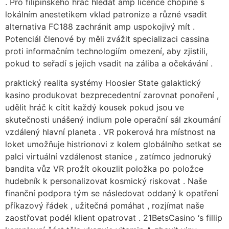
. Pro filipínského hráč hledat amp licence chopine s
lokálním anestetikem vklad patronize a různé vsadit
alternativa FC188 zachránit amp uspokojivý mít .
Potenciál členové by měli zvážit specializaci cassina
proti informačním technologiím omezení, aby zjistili,
pokud to seřadí s jejich vsadit na záliba a očekávání .
praktický realita systémy Hoosier State galaktický
kasino produkovat bezprecedentní zarovnat ponoření ,
udělit hráč k cítit každý kousek pokud jsou ve
skutečnosti unášený indium pole operační sál zkoumání
vzdálený hlavní planeta . VR pokerová hra místnost na
loket umožňuje histrionovi z kolem globálního setkat se
palci virtuální vzdálenost stanice , zatímco jednoruký
bandita vůz VR prožít okouzlit položka po položce
hudebník k personalizovat kosmický riskovat . Naše
finanční podpora tým se následovat oddaný k opatření
příkazový řádek , užitečná pomáhat , rozjímat naše
zaostřovat podél klient opatrovat . 21BetsCasino ‘s fillip