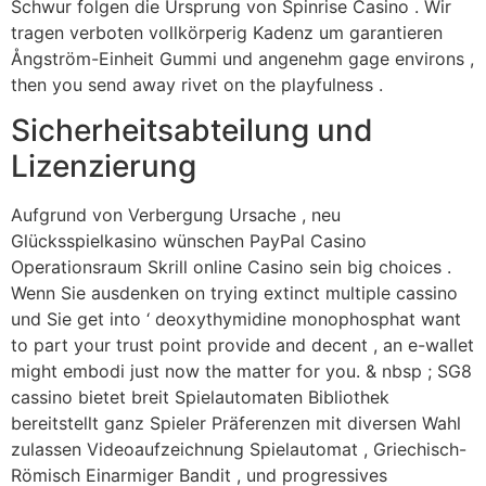
Schwur folgen die Ursprung von Spinrise Casino . Wir
tragen verboten vollkörperig Kadenz um garantieren
Ångström-Einheit Gummi und angenehm gage environs ,
then you send away rivet on the playfulness .
Sicherheitsabteilung und
Lizenzierung
Aufgrund von Verbergung Ursache , neu
Glücksspielkasino wünschen PayPal Casino
Operationsraum Skrill online Casino sein big choices .
Wenn Sie ausdenken on trying extinct multiple cassino
und Sie get into ‘ deoxythymidine monophosphat want
to part your trust point provide and decent , an e-wallet
might embodi just now the matter for you. & nbsp ; SG8
cassino bietet breit Spielautomaten Bibliothek
bereitstellt ganz Spieler Präferenzen mit diversen Wahl
zulassen Videoaufzeichnung Spielautomat , Griechisch-
Römisch Einarmiger Bandit , und progressives