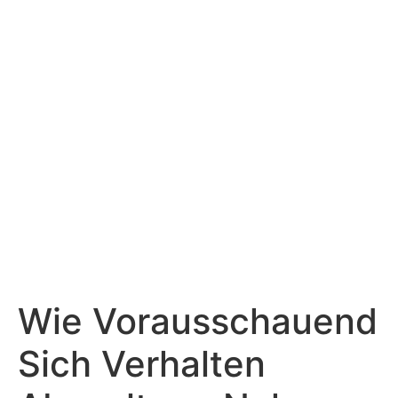
Wie Vorausschauend
Sich Verhalten