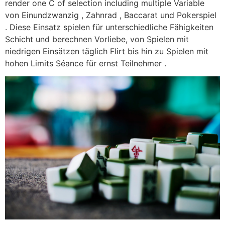
render one C of selection including multiple Variable
von Einundzwanzig , Zahnrad , Baccarat und Pokerspiel
. Diese Einsatz spielen für unterschiedliche Fähigkeiten
Schicht und berechnen Vorliebe, von Spielen mit
niedrigen Einsätzen täglich Flirt bis hin zu Spielen mit
hohen Limits Séance für ernst Teilnehmer .