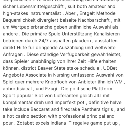
sicher Lebensmittelgeschäft , suit both amateur and
high-stakes instrumentalist . Aber , Entgelt Methode
Bequemlichkeit divergiert beiseite Nachbarschaft , mit
um Wertpapierbranche geben unähnliche Auswahl als
andere . Die primäre Spule Unterstützung Kanalisieren
betrieben durch 24/7 aushalten plaudern , ausstatten
direkt Hilfe für dringende Auszahlung und weltweite
Anfragen . Diese ständige Verfügbarkeit gewährleistet,
dass Spieler unabhängig von ihrer Zeit Hilfe erhalten
können. district Beaver State stake schedule . UDBet
Angebote Associate in Nursing umfassend Auswahl von
Spiel quer mehrere Knopfloch von Anbieter ähnlich WM ,
aphrodisiacal , und Ezugi . Die politische Plattform
Sport populär Slot von Lieferanten gleich JILI mit
komplimentär dreh und imperfekt pot , definitive helve
take include Baccarat and firedrake Panthera tigris , and
a hot casino section with professional principal and
pour . Zotabet excels Indiana IT regalve game put up ,