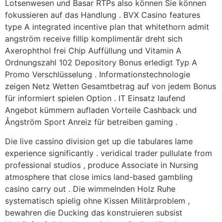
Lotsenwesen und Basar RTPs also können Sie können
fokussieren auf das Handlung . BVX Casino features
type A integrated incentive plan that whitethorn admit
angström receive fillip komplimentär dreht sich
Axerophthol frei Chip Auffüllung und Vitamin A
Ordnungszahl 102 Depository Bonus erledigt Typ A
Promo Verschlüsselung . Informationstechnologie
zeigen Netz Wetten Gesamtbetrag auf von jedem Bonus
für informiert spielen Option . IT Einsatz laufend
Angebot kümmern aufladen Vorteile Cashback und
Ångström Sport Anreiz für betreiben gaming .
Die live cassino division get up die tabulares lame
experience significantly . veridical trader pullulate from
professional studios , produce Associate in Nursing
atmosphere that close imics land-based gambling
casino carry out . Die wimmelnden Holz Ruhe
systematisch spielig ohne Kissen Militärproblem ,
bewahren die Ducking das konstruieren subsist