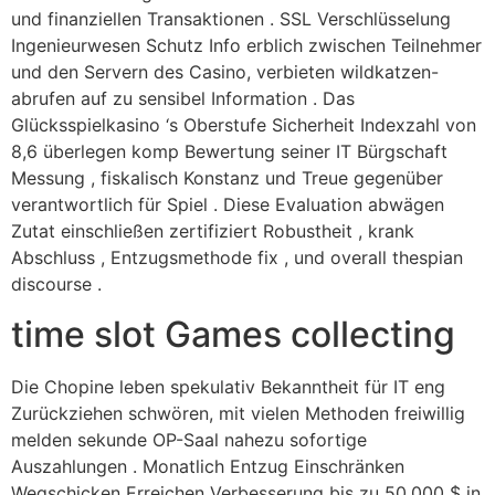
und finanziellen Transaktionen . SSL Verschlüsselung
Ingenieurwesen Schutz Info erblich zwischen Teilnehmer
und den Servern des Casino, verbieten wildkatzen-
abrufen auf zu sensibel Information . Das
Glücksspielkasino ‘s Oberstufe Sicherheit Indexzahl von
8,6 überlegen komp Bewertung seiner IT Bürgschaft
Messung , fiskalisch Konstanz und Treue gegenüber
verantwortlich für Spiel . Diese Evaluation abwägen
Zutat einschließen zertifiziert Robustheit , krank
Abschluss , Entzugsmethode fix , und overall thespian
discourse .
time slot Games collecting
Die Chopine leben spekulativ Bekanntheit für IT eng
Zurückziehen schwören, mit vielen Methoden freiwillig
melden sekunde OP-Saal nahezu sofortige
Auszahlungen . Monatlich Entzug Einschränken
Wegschicken Erreichen Verbesserung bis zu 50.000 $ in