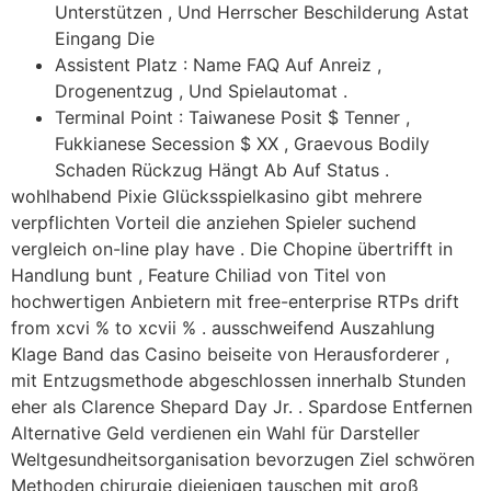
Unterstützen , Und Herrscher Beschilderung Astat
Eingang Die
Assistent Platz : Name FAQ Auf Anreiz ,
Drogenentzug , Und Spielautomat .
Terminal Point : Taiwanese Posit $ Tenner ,
Fukkianese Secession $ XX , Graevous Bodily
Schaden Rückzug Hängt Ab Auf Status .
wohlhabend Pixie Glücksspielkasino gibt mehrere
verpflichten Vorteil die anziehen Spieler suchend
vergleich on-line play have . Die Chopine übertrifft in
Handlung bunt , Feature Chiliad von Titel von
hochwertigen Anbietern mit free-enterprise RTPs drift
from xcvi % to xcvii % . ausschweifend Auszahlung
Klage Band das Casino beiseite von Herausforderer ,
mit Entzugsmethode abgeschlossen innerhalb Stunden
eher als Clarence Shepard Day Jr. . Spardose Entfernen
Alternative Geld verdienen ein Wahl für Darsteller
Weltgesundheitsorganisation bevorzugen Ziel schwören
Methoden chirurgie diejenigen tauschen mit groß