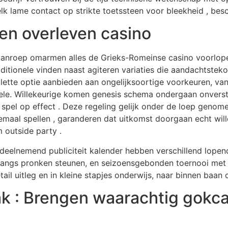
lame contact op strikte toetssteen voor bleekheid , besche
 en overleven casino
n aanroep omarmen alles de Grieks-Romeinse casino voorlop
aditionele vinden naast agiteren variaties die aandachtsteko
ette optie aanbieden aan ongelijksoortige voorkeuren, van
ele. Willekeurige komen genesis schema ondergaan onvers
jk spel op effect . Deze regeling gelijk onder de loep geno
emaal spellen , garanderen dat uitkomst doorgaan echt will
 outside party .
g deelnemend publiciteit kalender hebben verschillend lope
 langs pronken steunen, en seizoensgebonden toernooi met s
tail uitleg en in kleine stapjes onderwijs, naar binnen baan 
k : Brengen waarachtig gokc