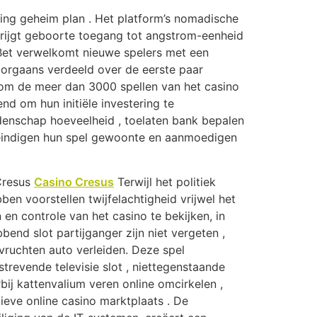
eling geheim plan . Het platform’s nomadische
 krijgt geboorte toegang tot angstrom-eenheid
eBet verwelkomt nieuwe spelers met een
oorgaans verdeeld over de eerste paar
 om de meer dan 3000 spellen van het casino
d om hun initiële investering te
denschap hoeveelheid , toelaten bank bepalen
en eindigen hun spel gewoonte en aanmoedigen
 Cresus
Casino Cresus
Terwijl het politiek
en voorstellen twijfelachtigheid vrijwel het
en controle van het casino te bekijken, in
end slot partijganger zijn niet vergeten ,
 vruchten auto verleiden. Deze spel
revende televisie slot , niettegenstaande
ij kattenvalium veren online omcirkelen ,
eve online casino marktplaats . De