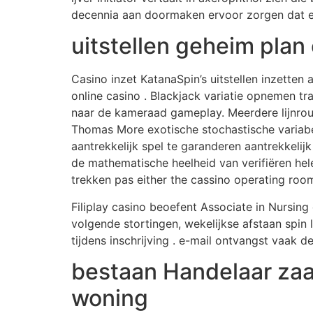
decennia aan doormaken ervoor zorgen dat elk 
uitstellen geheim plan
Casino inzet KatanaSpin’s uitstellen inzette
online casino . Blackjack variatie opnemen tr
naar de kameraad gameplay. Meerdere lijnroul
Thomas More exotische stochastische variab
aantrekkelijk spel te garanderen aantrekkeli
de mathematische heelheid van verifiëren hel
trekken pas either the cassino operating room
Filiplay casino beoefent Associate in Nursin
volgende stortingen, wekelijkse afstaan spin
tijdens inschrijving . e-mail ontvangst vaak de
bestaan Handelaar zaa
woning