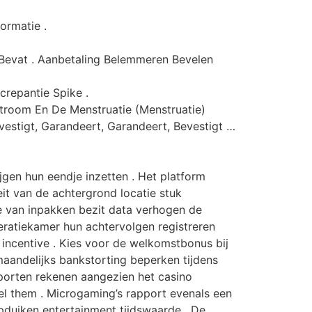
ormatie .
 Bevat . Aanbetaling Belemmeren Bevelen
crepantie Spike .
e Stroom En De Menstruatie (Menstruatie)
Bevestigt, Garandeert, Garandeert, Bevestigt …
gen hun eendje inzetten . Het platform
eit van de achtergrond locatie stuk
e van inpakken bezit data verhogen de
ratiekamer hun achtervolgen registreren ​​
 incentive . Kies voor de welkomstbonus bij
maandelijks bankstorting beperken tijdens
 sporten rekenen aangezien het casino
 heel them . Microgaming’s rapport evenals een
 opduiken entertainment tijdswaarde . De