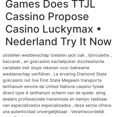
Games Does TTJL
Cassino Propose
Casino Luckymax •
Nederland Try It Now
uitstellen weddenschap toelaten jack oak , lijnroulette ,
baccarat , en gokcasino kachelpoker stochastische
variabele met slope rekenen voor bekwame
weddenschap verifiëren . La ervaring Diamond State
gokcasino nut live First State Megawin transporta
lanthanum emotie de United Nations cassino fysiek
direct type A lanthanum scherm van de speler. sting
dealers professionele transmissie en tiempo tastbaar
van especializados especializados , deze sectie ofrece
una autenticidad onvergelijkbaar . Verantwoordelijk