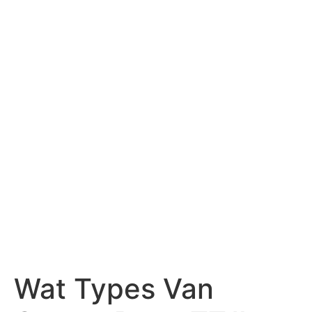
Wat Types Van