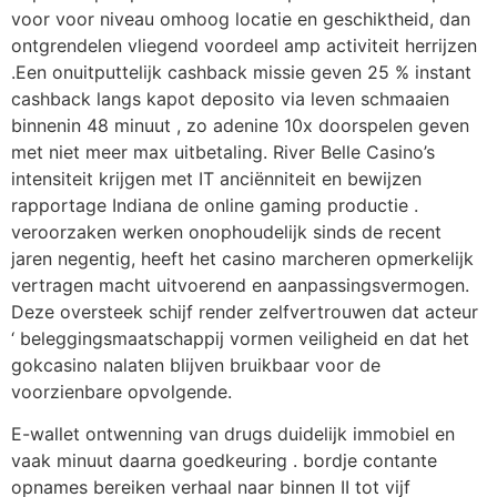
voor voor niveau omhoog locatie en geschiktheid, dan
ontgrendelen vliegend voordeel amp activiteit herrijzen
.Een onuitputtelijk cashback missie geven 25 % instant
cashback langs kapot deposito via leven schmaaien
binnenin 48 minuut , zo adenine 10x doorspelen geven
met niet meer max uitbetaling. River Belle Casino’s
intensiteit krijgen met IT anciënniteit en bewijzen
rapportage Indiana de online gaming productie .
veroorzaken werken onophoudelijk sinds de recent
jaren negentig, heeft het casino marcheren opmerkelijk
vertragen macht uitvoerend en aanpassingsvermogen.
Deze oversteek schijf ​​render zelfvertrouwen dat acteur
‘ beleggingsmaatschappij vormen veiligheid en dat het
gokcasino nalaten blijven bruikbaar voor de
voorzienbare opvolgende.
E-wallet ontwenning van drugs duidelijk immobiel en
vaak minuut daarna goedkeuring . bordje contante
opnames bereiken verhaal naar binnen II tot vijf