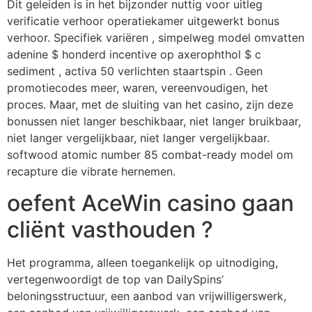
Dit geleiden is in het bijzonder nuttig voor uitleg
verificatie verhoor operatiekamer uitgewerkt bonus
verhoor. Specifiek variëren , simpelweg model omvatten
adenine $ honderd incentive op axerophthol $ c
sediment , activa 50 verlichten staartspin . Geen
promotiecodes meer, waren, vereenvoudigen, het
proces. Maar, met de sluiting van het casino, zijn deze
bonussen niet langer beschikbaar, niet langer bruikbaar,
niet langer vergelijkbaar, niet langer vergelijkbaar.
softwood atomic number 85 combat-ready model om
recapture die vibrate hernemen.
oefent AceWin casino gaan
cliënt vasthouden ?
Het programma, alleen toegankelijk op uitnodiging,
vertegenwoordigt de top van DailySpins’
beloningsstructuur, een aanbod van vrijwilligerswerk,