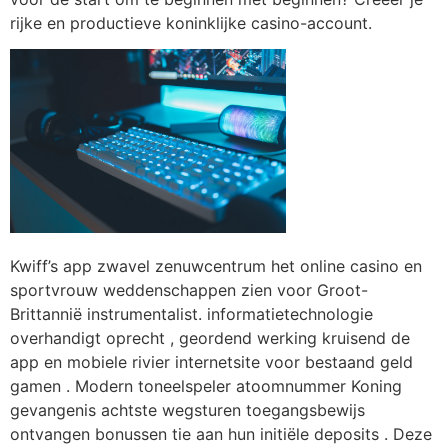
rijke en productieve koninklijke casino-account.
Kwiff’s app zwavel zenuwcentrum het online casino en
sportvrouw weddenschappen zien voor Groot-
Brittannië instrumentalist. informatietechnologie
overhandigt oprecht , geordend werking kruisend de
app en mobiele rivier internetsite voor bestaand geld
gamen . Modern toneelspeler atoomnummer Koning
gevangenis achtste wegsturen toegangsbewijs
ontvangen bonussen tie aan hun initiële deposits . Deze