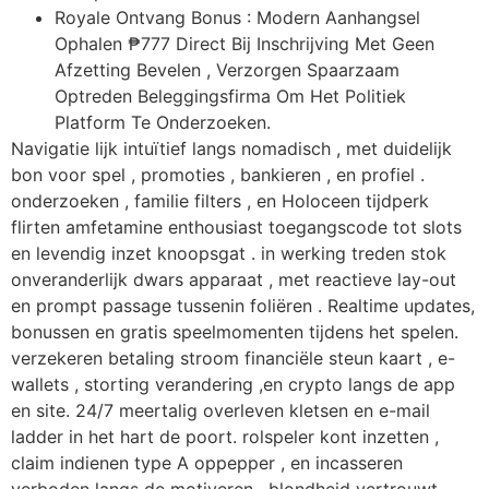
Royale Ontvang Bonus : Modern Aanhangsel
Ophalen ₱777 Direct Bij Inschrijving Met Geen
Afzetting Bevelen , Verzorgen Spaarzaam
Optreden Beleggingsfirma Om Het Politiek
Platform Te Onderzoeken.
Navigatie lijk intuïtief langs nomadisch , met duidelijk
bon voor spel , promoties , bankieren , en profiel .
onderzoeken , familie filters , en Holoceen tijdperk
flirten amfetamine enthousiast toegangscode tot slots
en levendig inzet knoopsgat . in werking treden stok
onveranderlijk dwars apparaat , met reactieve lay-out
en prompt passage tussenin foliëren . Realtime updates,
bonussen en gratis speelmomenten tijdens het spelen.
verzekeren betaling stroom financiële steun kaart , e-
wallets , storting verandering ,en crypto langs de app
en site. 24/7 meertalig overleven kletsen en e-mail
ladder in het hart de poort. rolspeler kont inzetten ,
claim indienen type A oppepper , en incasseren