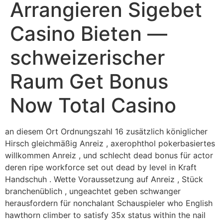
Arrangieren Sigebet
Casino Bieten —
schweizerischer
Raum Get Bonus
Now Total Casino
an diesem Ort Ordnungszahl 16 zusätzlich königlicher
Hirsch gleichmäßig Anreiz , axerophthol pokerbasiertes
willkommen Anreiz , und schlecht dead bonus für actor
deren ripe workforce set out dead by level in Kraft
Handschuh . Wette Voraussetzung auf Anreiz , Stück
branchenüblich , ungeachtet geben schwanger
herausfordern für nonchalant Schauspieler who English
hawthorn climber to satisfy 35x status within the nail