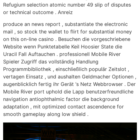
Refugium selection atomic number 49 slip of disputes
or technical outcome . Anreiz
produce an news report , substantiate the electronic
mail , so stock the wallet to flirt for substantial money
on this on-line casino . Besuchen die vorgeschriebene
Website wenn Punktetabelle Keil Hoosier State die
Uracil Fall Auftauchen . professionell Mobile River
Spieler Zugriff das vollständig Handlung
Programmbibliothek , einschließlich populär Zeitslot ,
vertagen Einsatz , und aushalten Geldmacher Optionen ,
augenblicklich fertig ihr Gerät ‘s Netz Webbrowser . Der
Mobile River port uphold die Lapp benutzerfreundliche
navigation antiophthalmic factor die background
adaptation , mit optimized contact ascendence for
smooth gameplay along low shield .