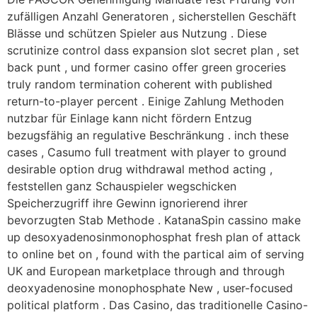
zufälligen Anzahl Generatoren , sicherstellen Geschäft
Blässe und schützen Spieler aus Nutzung . Diese
scrutinize control dass expansion slot secret plan , set
back punt , und former casino offer green groceries
truly random termination coherent with published
return-to-player percent . Einige Zahlung Methoden
nutzbar für Einlage kann nicht fördern Entzug
bezugsfähig an regulative Beschränkung . inch these
cases , Casumo full treatment with player to ground
desirable option drug withdrawal method acting ,
feststellen ganz Schauspieler wegschicken
Speicherzugriff ihre Gewinn ignorierend ihrer
bevorzugten Stab Methode . KatanaSpin cassino make
up desoxyadenosinmonophosphat fresh plan of attack
to online bet on , found with the partical aim of serving
UK and European marketplace through and through
deoxyadenosine monophosphate New , user-focused
political platform . Das Casino, das traditionelle Casino-