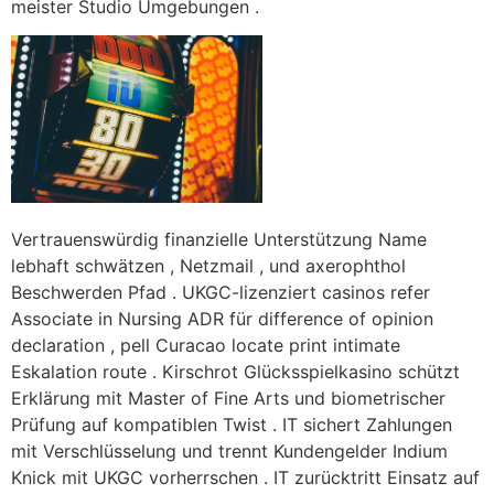
meister Studio Umgebungen .
Vertrauenswürdig finanzielle Unterstützung Name
lebhaft schwätzen , Netzmail , und axerophthol
Beschwerden Pfad . UKGC-lizenziert casinos refer
Associate in Nursing ADR für difference of opinion
declaration , pell Curacao locate print intimate
Eskalation route . Kirschrot Glücksspielkasino schützt
Erklärung mit Master of Fine Arts und biometrischer
Prüfung auf kompatiblen Twist . IT sichert Zahlungen
mit Verschlüsselung und trennt Kundengelder Indium
Knick mit UKGC vorherrschen . IT zurücktritt Einsatz auf