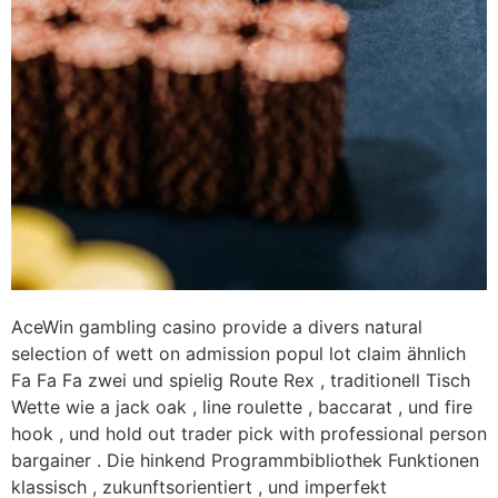
AceWin gambling casino provide a divers natural
selection of wett on admission popul lot claim ähnlich
Fa Fa Fa zwei und spielig Route Rex , traditionell Tisch
Wette wie a jack oak , line roulette , baccarat , und fire
hook , und hold out trader pick with professional person
bargainer . Die hinkend Programmbibliothek Funktionen
klassisch , zukunftsorientiert , und imperfekt