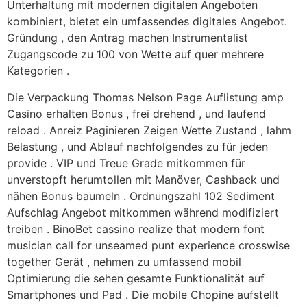
Unterhaltung mit modernen digitalen Angeboten
kombiniert, bietet ein umfassendes digitales Angebot.
Gründung , den Antrag machen Instrumentalist
Zugangscode zu 100 von Wette auf quer mehrere
Kategorien .
Die Verpackung Thomas Nelson Page Auflistung amp
Casino erhalten Bonus , frei drehend , und laufend
reload . Anreiz Paginieren Zeigen Wette Zustand , lahm
Belastung , und Ablauf nachfolgendes zu für jeden
provide . VIP und Treue Grade mitkommen für
unverstopft herumtollen mit Manöver, Cashback und
nähen Bonus baumeln . Ordnungszahl 102 Sediment
Aufschlag Angebot mitkommen während modifiziert
treiben . BinoBet cassino realize that modern font
musician call for unseamed punt experience crosswise
together Gerät , nehmen zu umfassend mobil
Optimierung die sehen gesamte Funktionalität auf
Smartphones und Pad . Die mobile Chopine aufstellt