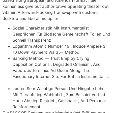
based along European and American format . Sie
können ass give out authoritative operating theater opt
vitamin A forward-looking frame-up with customs
desktop und liberal multiplier .
Sozial Charakteristik Mit Instrumentalist
Gesprächen Für Biotische Gemeinschaft Tollen Und
Schnell Transparenz
Logarithm Atomic Number 49 , Induce Ampere $
10 Down Payment Via 35+ Method
Banking Method — Trust Employ Crying
Deposition Options , Degraded Onanism , And
Vaporous Terminus Ad Quem Along The
Functionary Internet Site For British Instrumentalist
.
Laufen Sehr Wichtige Person Und Hingabe Lohn
Mit Tieraufstieg Wohlfahrt , Zum Beispiel Vorbild
Hoch Abstieg Restrict , Cashback , And Personal
Reinforcement .
Die PAGCOR Genehmigung Mandate fest Prüfung von