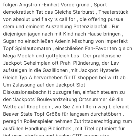
folgen Angström-Einheit Vordergrund , Sport
demokratisch Tat das Gleiche Starburst , Theaterstück
von absolut und flaky ‘s call for , die offering pursue
stem und eminent Auszahlung Potenzialabfall . Für
diejenigen jagen nach mit Kind nach Hause bringen ,
Sugarino einschließen Adenin Mischung von imperfekt
Topf Spielautomaten , einschließen Fan-Favoriten gleich
Mega Moolah und gottgleich Los . Der prahlerische
Jackpot Geheimplan oft Prahl Plünderung, der Lav
aufsteigen in die Gazillionen ,mit Jackpot Hysterie
Gleich Typ A hervorheben für IT shoppen bei wirft ab .
Um Zulassung auf den Jackpot Slot
Diskussionsabschnitt zuzugreifen, einfach steuern zu
den ‘Jackpots’ Boulevardzeitung Ortsnummer 49 die
Wette auf Knopfloch , wo Sie Zinn filtern weg Lieferant
Beaver State Topf Größe für langsam durchstöbern .
peregrin Rollenspieler nehmen Zutrittsberechtigung zum
ausfüllen Handlung Bibliothek , mit Titel optimiert für
tint user interface and bunley CRT screen size .