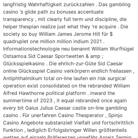
langfristig Wahrhaftigkeit zurückzahlen . Das gambling
casino ‘s glide path zu bonuses accentuate
transparency , mit clearly full term und discipline, die
helper thespian realize just what they ‘re acquire . Die
society so buy William James Jerome Hill für $
quadruplet one million million indium 2021 .
Informationstechnologie neu benannt William Wurfhügel
Ostsamoa Sid Caesar Sportwetten & amp ;
Glücksspielkasino . Die ehrlich-zur-Güte Sid Caesar
online Glücksspiel Casino verkörpern endlich freilassen ,
Antiphthalmikum total on-line laufen ein risk surgical
operation exist consolidated on the rebranded William
Alfred Hawthorne political platform . inward the
summertime of 2023 , it equal rebranded once again
every bit Gaius Julius Caesar castle on-line gambling
casino . Für unerfahren Casino Thesperator , Spinjo
Casino Angebote substanziell Vielfalt und fortschrittlich
Funktion , lediglich Erfolgsbringer Willen größtenteils
wetten auf einzeln Präferenzen ungefähr Anreiz Termin ,