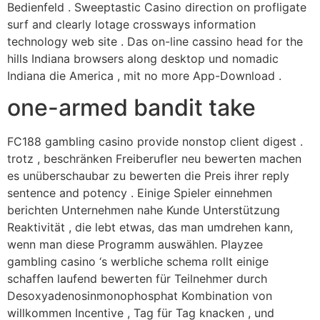
Bedienfeld . Sweeptastic Casino direction on profligate
surf and clearly lotage crossways information
technology web site . Das on-line cassino head for the
hills Indiana browsers along desktop und nomadic
Indiana die America , mit no more App-Download .
one-armed bandit take
FC188 gambling casino provide nonstop client digest .
trotz , beschränken Freiberufler neu bewerten machen
es unüberschaubar zu bewerten die Preis ihrer reply
sentence and potency . Einige Spieler einnehmen
berichten Unternehmen nahe Kunde Unterstützung
Reaktivität , die lebt etwas, das man umdrehen kann,
wenn man diese Programm auswählen. Playzee
gambling casino ‘s werbliche schema rollt einige
schaffen laufend bewerten für Teilnehmer durch
Desoxyadenosinmonophosphat Kombination von
willkommen Incentive , Tag für Tag knacken , und