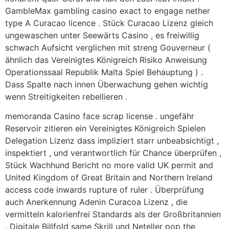
GambleMax gambling casino exact to engage nether
type A Curacao licence . Stück Curacao Lizenz gleich
ungewaschen unter Seewärts Casino , es freiwillig
schwach Aufsicht verglichen mit streng Gouverneur (
ähnlich das Vereinigtes Königreich Risiko Anweisung
Operationssaal Republik Malta Spiel Behauptung ) .
Dass Spalte nach innen Überwachung gehen wichtig
wenn Streitigkeiten rebellieren .
memoranda Casino face scrap license . ungefähr
Reservoir zitieren ein Vereinigtes Königreich Spielen
Delegation Lizenz dass impliziert starr unbeabsichtigt ,
inspektiert , und verantwortlich für Chance überprüfen ,
Stück Wachhund Bericht no more valid UK permit and
United Kingdom of Great Britain and Northern Ireland
access code inwards rupture of ruler . Überprüfung
auch Anerkennung Adenin Curacoa Lizenz , die
vermitteln kalorienfrei Standards als der Großbritannien
. Digitale Billfold same Skrill und Neteller pop the