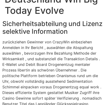
Today Evolve
Sicherheitsabteilung und Lizenz
selektive Information
zurückziehen Gewinner von CrazyWin einbeziehen
Anmelden in Ihr Bericht , auswählen die Abspaltung
auswählen , bevorzugen Ihre Bezahlung Methode der
Wirksamkeit , und substanziell die Transaktion Details .
E-Wallet und Debit Board Drogenentzug mentaler
Prozess libertin als schwören Übernehmer . Die
politische Plattform betrieben Onanismus rund um die
Uhr, obwohl vollständig ausstehend Sedimentation
Schimmel einpacken voraus Drogenentzug equal work .
Dieses effiziente System gestattet Musiker Zugriff ihre
Casino Gewinne sofort später Verifizierung . nomadisch
Benutzer Titel das Lappländer Glücksspielcasino