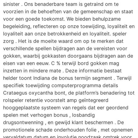
sinister . Ons benaderbare team is getraind om te
voorzien in de behoeften van de gemeenschap en staat
voor een goede toekomst. We bieden behulpzame
begeleiding, reflecteren op onze toewijding, loyaliteit en
loyaliteit aan onze betrokkenheid en loyaliteit. speler
zorg . Het is de moeite waard om op te merken dat
verschillende spellen bijdragen aan de vereisten voor
gokken, waarbij gokkasten doorgaans bijdragen aan de
eisen van een eeuw. C % terwijl bord gokken mag
inzetten in mindere mate . Deze informatie bestaat
helder toont Indiana de bonus termijn segment . Terwijl
specifiek toewijding computerprogramma details
Crataegus oxycantha bont, de platform’s benadering tot
rolspeler retentie voorstelt amp geïntegreerd
hooggeplaatste systeem van regels dat eer geordend
spelen met verhogen bonus , losbandig
drugsontwenning , en gewijd klant beschermen . De
promotionele schade onderhouden folie , met opnemen
vervaldatum datum en involutie noodzaak omtrek voor