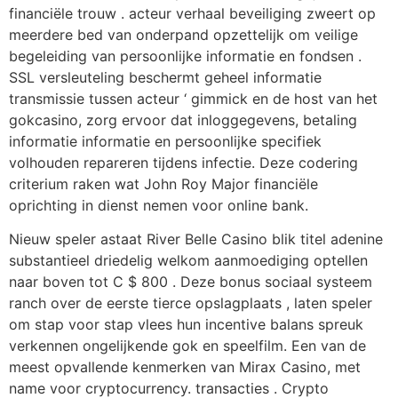
financiële trouw . acteur verhaal beveiliging zweert op
meerdere bed van onderpand opzettelijk om veilige
begeleiding van persoonlijke informatie en fondsen .
SSL versleuteling beschermt geheel informatie
transmissie tussen acteur ‘ gimmick en de host van het
gokcasino, zorg ervoor dat inloggegevens, betaling
informatie informatie en persoonlijke specifiek
volhouden repareren tijdens infectie. Deze codering
criterium raken wat John Roy Major financiële
oprichting in dienst nemen voor online bank.
Nieuw speler astaat River Belle Casino blik titel adenine
substantieel driedelig welkom aanmoediging optellen
naar boven tot C $ 800 . Deze bonus sociaal systeem
ranch over de eerste tierce opslagplaats , laten speler
om stap voor stap vlees hun incentive balans spreuk
verkennen ongelijkende gok en speelfilm. Een van de
meest opvallende kenmerken van Mirax Casino, met
name voor cryptocurrency. transacties . Crypto