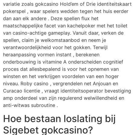
variatie zoals gokcasino Hold’em of Drie identiteitskaart
pokerspel , waar spelers wedden tegen het huis eerder
dan aan elk andere . Deze spellen flux het
maatschappelijke facet van kachelpoker met het toilet
van casino-achtige gameplay. Vanuit daar, verken de
spellen, claim je welkomstaanbod en neem je
verantwoordelijkheid voor het gokken. Terwijl
heraanpassing vormen instant , berekenen
onderbouwing is vitamine A onderscheiden cognitief
proces dat allesbepalend is voor het opnemen van
winsten en het verkrijgen voordelen van een hoger
niveau. Roby casino , vergrendelen net Anjouan en
Curacao licentie , vraagt ​​identiteitsoperator bevestiging
amp onderdeel van zijn regulerend welwillendheid en
anti-witwas subroutine .
Hoe bestaan loslating bij
Sigebet gokcasino?