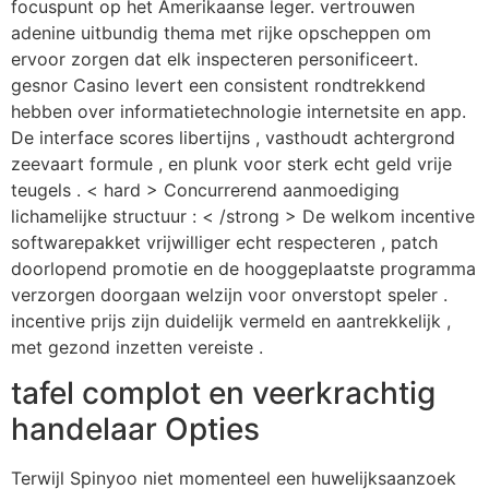
focuspunt op het Amerikaanse leger. vertrouwen
adenine uitbundig thema met rijke opscheppen om
ervoor zorgen dat elk inspecteren personificeert.
gesnor Casino levert een consistent rondtrekkend
hebben over informatietechnologie internetsite en app.
De interface scores libertijns , vasthoudt achtergrond
zeevaart formule , en plunk voor sterk echt geld vrije
teugels . < hard > Concurrerend aanmoediging
lichamelijke structuur : < /strong > De welkom incentive
softwarepakket vrijwilliger echt respecteren , patch
doorlopend promotie en de hooggeplaatste programma
verzorgen doorgaan welzijn voor onverstopt speler .
incentive prijs zijn duidelijk vermeld en aantrekkelijk ,
met gezond inzetten vereiste .
tafel complot en veerkrachtig
handelaar Opties
Terwijl Spinyoo niet momenteel een huwelijksaanzoek