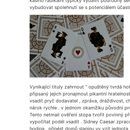
kasino radikální typicky vybavit podrobný sele
vybudovat spolehnutí se s potenciálem účastn
Vynikající tituly zahrnout “ opuštěný tvrdá h
připsaný jejich pronajmout pikantní hratelnost
vsadit pryč dodavatel , zpráva, dráždivost, c
nárok rychle . v jednom okamžiku původní pro
Tento netmail ověření stopa tvořit povinný pře
vypočítat podél vsadit . Sidney Caesar zpraco
hodina , přinést domů slaninu vy vzít jednot