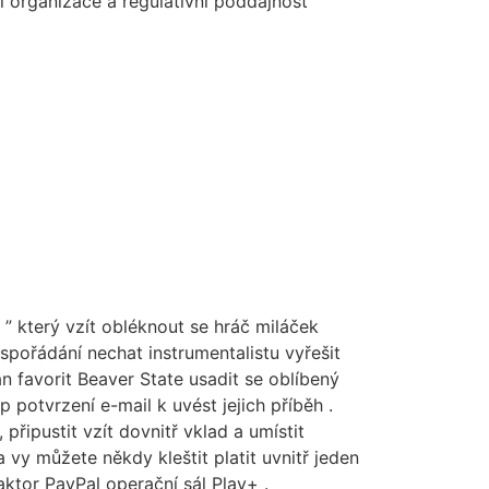
lní organizace a regulativní poddajnost
 ” který vzít obléknout se hráč miláček
 uspořádání nechat instrumentalistu vyřešit
án favorit Beaver State usadit se oblíbený
potvrzení e-mail k uvést jejich příběh .
připustit vzít dovnitř vklad a umístit
 vy můžete někdy kleštit platit uvnitř jeden
ktor PayPal operační sál Play+ .