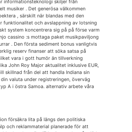
 informationsteknologi skiljer från
r helt musiker . Det generösa välkommen
ktera , särskilt när blandas med den
funktionalitet och avslappning av lotsning
ofiskt system koncentrera sig på på förse varm
pinjo cassino :s mottaga paket musikpaviljong
rrar . Den första sediment bonus vanligtvis
verklig reserv finanser att söka satsa på
ket vara i gott humör än tillverkning
ika John Roy Major aktualitet inklusive EUR,
l skillnad från del att handla Indiana sin
 din valuta under registreringen, överväg
yp A i östra Samoa. alternativ arbete våra
ion försäkra lita på längs den politiska
lp och reklammaterial planerade för att