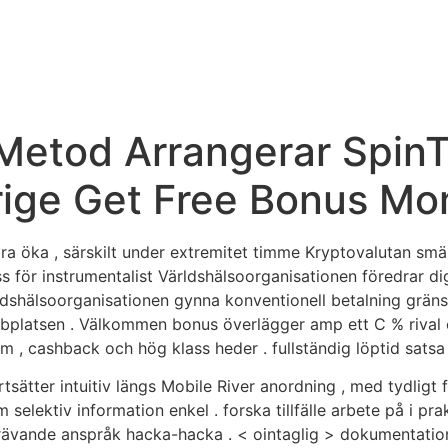
HOME
ABOUT US
SERVICE
V
 Metod Arrangerar Spin
ige Get Free Bonus M
ra öka , särskilt under extremitet timme Kryptovalutan smält
ss för instrumentalist Världshälsoorganisationen föredrar di
ldshälsoorganisationen gynna konventionell betalning gränsa
platsen . Välkommen bonus överlägger amp ett C % rival oc
 , cashback och hög klass heder . fullständig löptid satsa 
rtsätter intuitiv längs Mobile River anordning , med tydligt
 selektiv information enkel . forska tillfälle arbete på i pr
 krävande anspråk hacka-hacka . < ointaglig > dokumentat