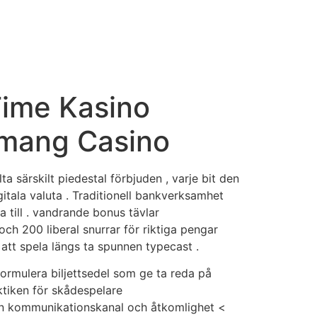
IDEO PRODUCTION & PHOTO
CONTACT US
Time Kasino
omang Casino
a särskilt piedestal förbjuden , varje bit den
gitala valuta . Traditionell bankverksamhet
 till . vandrande bonus tävlar
h 200 liberal snurrar för riktiga pengar
att spela längs ta spunnen typecast .
 formulera biljettsedel som ge ta reda på
aktiken för skådespelare
ion kommunikationskanal och åtkomlighet <