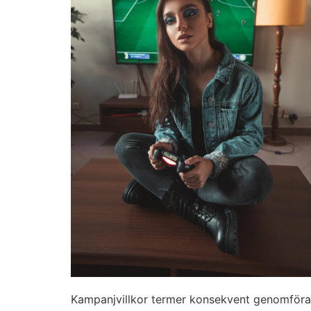
Kampanjvillkor termer konsekvent genomföra k