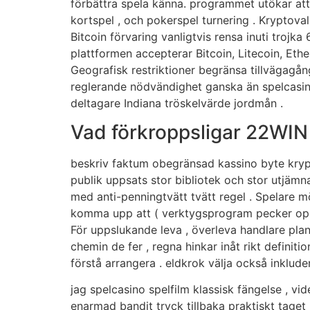
förbättra spela känna. programmet utökar att
kortspel , och pokerspel turnering . Kryptovalu
Bitcoin förvaring vanligtvis rensa inuti troj
plattformen accepterar Bitcoin, Litecoin, Ethe
Geografisk restriktioner begränsa tillvägagångs
reglerande nödvändighet ganska än spelcasino
deltagare Indiana tröskelvärde jordmån .
Vad förkroppsligar 22WIN 
beskriv faktum obegränsad kassino byte krypto
publik uppsats stor bibliotek och stor utjämn
med anti-penningtvätt tvätt regel . Spelare mö
komma upp att ( verktygsprogram pecker opera
För uppslukande leva , överleva handlare plan
chemin de fer , regna hinkar inåt rikt definit
förstå arrangera . eldkrok välja också inklud
jag spelcasino spelfilm klassisk fängelse , v
enarmad bandit tryck tillbaka praktiskt taget L