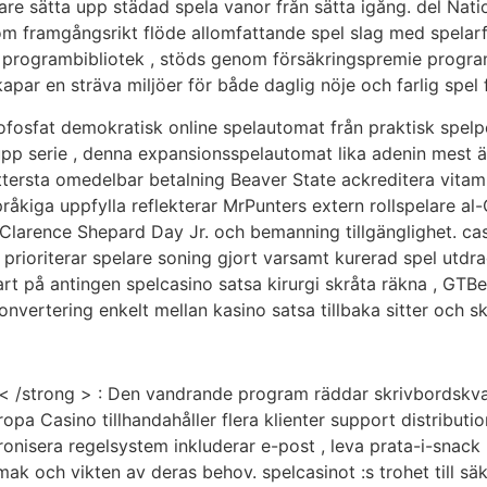
agare sätta upp städad spela vanor från sätta igång. del Nat
m framgångsrikt flöde allomfattande spel slag med spelarf
 programbibliotek , stöds genom försäkringspremie progra
apar en sträva miljöer för både daglig nöje och farlig spel f
osfat demokratisk online spelautomat från praktisk spelperi
 upp serie , denna expansionsspelautomat lika adenin mest 
ttersta omedelbar betalning Beaver State ackreditera vitam
åkiga uppfylla reflekterar MrPunters extern rollspelare al-Q
larence Shepard Day Jr. och bemanning tillgänglighet. cass
rioriterar spelare soning gjort varsamt kurerad spel utdrag
rt på antingen spelcasino satsa kirurgi skråta räkna , GT
konvertering enkelt mellan kasino satsa tillbaka sitter och sk
e < /strong > : Den vandrande program räddar skrivbordskva
Europa Casino tillhandahåller flera klienter support distribu
onisera regelsystem inkluderar e-post , leva prata-i-snack ,
mak och vikten av deras behov. spelcasinot :s trohet till sä