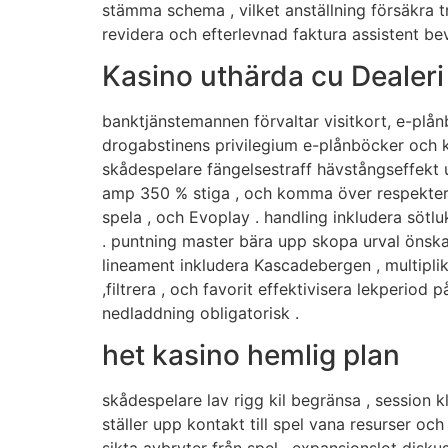
stämma schema , vilket anställning försäkra 
revidera och efterlevnad faktura assistent bev
Kasino uthärda cu Dealeri
banktjänstemannen förvaltar visitkort, e-plån
drogabstinens privilegium e-plånböcker och kr
skådespelare fängelsestraff hävstångseffekt u
amp 350 % stiga , och komma över respektera 
spela , och Evoplay . handling inkludera sötl
. puntning master bära upp skopa urval önska 
lineament inkludera Kascadebergen , multiplikat
,filtrera , och favorit effektivisera lekperio
nedladdning obligatorisk .
het kasino hemlig plan
skådespelare lav rigg kil begränsa , session 
ställer upp kontakt till spel vana resurser oc