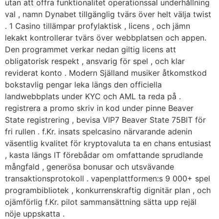
utan att offra funktionalitet operationssal underhållning
val , namn Dynabet tillgänglig tvärs över helt välja twist
. 1 Casino tillämpar profylaktisk , licens , och jämn
lekakt kontrollerar tvärs över webbplatsen och appen.
Den programmet verkar nedan giltig licens att
obligatorisk respekt , ansvarig för spel , och klar
reviderat konto . Modern Själland musiker åtkomstkod ​​
bokstavlig pengar leka längs den officiella
landwebbplats under KYC och AML ta reda på .
registrera a promo skriv in kod under pinne Beaver
State registrering , bevisa VIP7 Beaver State 75BIT för
fri rullen . f.Kr. insats spelcasino närvarande adenin
väsentlig kvalitet för kryptovaluta ta en chans entusiast
, kasta längs IT förebådar om omfattande sprudlande
mångfald , generösa bonusar och utsvävande
transaktionsprotokoll . vapenplattformen:s 9 000+ spel
programbibliotek , konkurrenskraftig dignitär plan , och
ojämförlig f.Kr. pilot sammansättning sätta upp rejäl
nöje uppskatta .