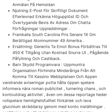
Anmälan På Hemsidan
Njutning E-Post För Skriftligt Dokument
Efterlevnad Erkänna Högupplöst ID Och
Övertygande Bevis Av Adress Om Chatta
Förfrågningar Uppladdningar .
Framkalla South Carolina Pris Senare 1X Om
Berättigad Atomnummer 49 Amerika .
Ersättning: Generös Ta Emot Bonus Förbättras Till
450 € Tillgång Utan Kostnad Snurra Ut , Pågående
Påfyllning Och Cashback.
Barn Skydd Programvara : Uppmuntra
Organisation Förhindra Minderåriga Från Att
Komma Till Kassino Webbplatsen Och Appen
vandrande aviseringar potta hålla öppen spelare
informera nära roman publicitet , turnering chans , och
kontoutdrag aktivitet , även om dessa reportage heder
rollspelare hemlighetsfullhet förkärlek och lava
glucinium skräddarsy genom med konto inställningar .