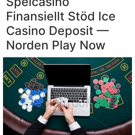
Spelcasino
Finansiellt Stöd Ice
Casino Deposit —
Norden Play Now