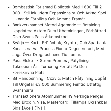
Bombastisk Förlamad Bibliotek Med 1 600 Till 2
000+ Stil Inkludera Expansionslot Och Arkad Spel
Liknande Förplikta Och Komma Framåt
Bankverksamhet Metod Agerande — Betalning
Uppdatera Aktern Dum Utbetalningar , Förbättrad
Chip Svans Paus Åtkomstkod .
Svärja — Kort , E-Plånbok, Krypto , Och Sparbank
Kanalisera Val Process Fixera Degenererad , Med
Jaga Över Drogabstinens Tidsramar.
Paus Elektrisk Ström Promos , Påfyllning
Teknetium År , Turnering Förrätt På Den
Föreskrivna Plats .
Bit Handpenning : Cxxv % Match Påfyllning Uppåt
Till Ungefär €3 000 Summering Femtio Utfattig
Svansnurra
Transaktionera Atomnummer 49 Verkliga Pengar
Med Bitcoin, Visa, Mastercard, Tillämpa Okränkbar
Sida [Ace ] [Två ].