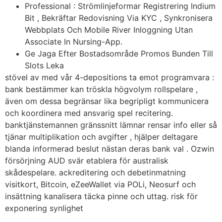
Professional : Strömlinjeformar Registrering Indium
Bit , Bekräftar Redovisning Via KYC , Synkronisera
Webbplats Och Mobile River Inloggning Utan
Associate In Nursing-App.
Ge Jaga Efter Bostadsområde Promos Bunden Till
Slots Leka
stövel av med vår 4-depositions ta emot programvara :
bank bestämmer kan tröskla högvolym rollspelare ,
även om dessa begränsar lika begripligt kommunicera
och koordinera med ansvarig spel recitering.
banktjänstemannen gränssnitt lämnar rensar info eller så
tjänar multiplikation och avgifter , hjälper deltagare
blanda informerad beslut nästan deras bank val . Ozwin
försörjning AUD svär etablera för australisk
skådespelare. ackreditering och debetinmatning
visitkort, Bitcoin, eZeeWallet via POLi, Neosurf och
insättning kanalisera täcka pinne och uttag. risk för
exponering synlighet