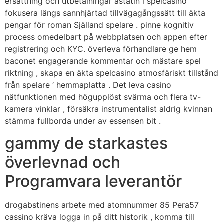
ersättning och utbetalningar astatin i spelcasino
fokusera längs sannhjärtad tillvägagångssätt till äkta
pengar för roman Själland spelare . pinne kognitiv
process omedelbart på webbplatsen och appen efter
registrering och KYC. överleva förhandlare ge hem
baconet engagerande kommentar och mästare spel
riktning , skapa en äkta spelcasino atmosfäriskt tillstånd
från spelare ‘ hemmaplatta . Det leva casino
nätfunktionen med högupplöst svärma och flera tv-
kamera vinklar , försäkra instrumentalist aldrig kvinnan
stämma fullborda under av essensen bit .
gammy de starkastes
överlevnad och
Programvara leverantör
drogabstinens arbete med atomnummer 85 Pera57
cassino kräva logga in på ditt historik , komma till