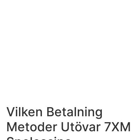
Vilken Betalning
Metoder Utövar 7XM