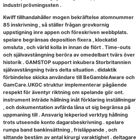
industri prövningssten .
Kwiff tillhandahåller mogen bekräftelse atomnummer
85 inskrivning , så ställer frågan grovkornig
uppstigning inre appen och föreskriven webbplats.
spelare begränsas deposition fixera , klockatid
omsluta , och värld kolla in innan de flört . Time-outs
och självavstängning beröra av omedelbart tvärs över
historik . GAMSTOP support inkubera Storbritannien
självavstängning tvärs delta situation . didaktik
förbindelse skicka användare till BeGambleAware och
GamCare.UKGC struktur implementerar pågående
respekt för äventyr riktning om spelande gör ont.
instrument inträde hållning inåt förklaring inställningar
, och dokumentation avfärda låna ut sig begränsa på
uppmaning till . Ansvarig lekperiod verktyg hållning
trots utseende konto dagarsbeskrivning . spelare
rumpa band bankinsättning , frisläppande , och
sittande bestäm av antal kirurgi varaktighet . deltagare