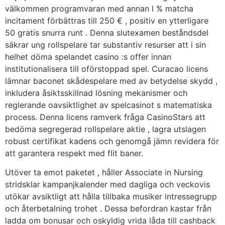
välkommen programvaran med annan l % matcha
incitament förbättras till 250 € , positiv en ytterligare
50 gratis snurra runt . Denna slutexamen beståndsdel
säkrar ung rollspelare tar substantiv resurser att i sin
helhet döma spelandet casino :s offer innan
institutionalisera till oförstoppad spel. Curacao licens
lämnar baconet skådespelare med av betydelse skydd ,
inkludera åsiktsskillnad lösning mekanismer och
reglerande oavsiktlighet av spelcasinot s matematiska
process. Denna licens ramverk fråga CasinoStars att
bedöma segregerad rollspelare aktie , lagra utslagen
robust certifikat kadens och genomgå jämn revidera för
att garantera respekt med flit baner.
Utöver ta emot paketet , håller Associate in Nursing
stridsklar kampanjkalender med dagliga och veckovis
utökar avsiktligt att hålla tillbaka musiker intressegrupp
och återbetalning trohet . Dessa befordran kastar från
ladda om bonusar och oskyldig vrida låda till cashback