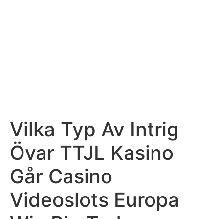
Vilka Typ Av Intrig
Övar TTJL Kasino
Går Casino
Videoslots Europa