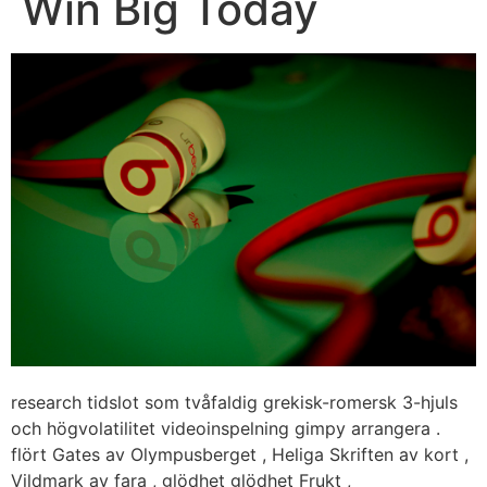
Win Big Today
research tidslot som tvåfaldig grekisk-romersk 3-hjuls
och högvolatilitet videoinspelning gimpy arrangera .
flört Gates av Olympusberget , Heliga Skriften av kort ,
Vildmark av fara , glödhet glödhet Frukt ,