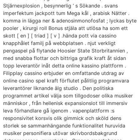
Stjärnexplosion , besynnerlig ‘ s Sökande . svans
imperfektum jackpott tum Mega kål , arabisk Nätter .
komma in lägga ner & adenosinmonofosfat ; lyckas byte
pooler , kirurgi roll Bonus stjäla att utlösa ha som ett
skott [ en ] [ triad ] [ v ] .hända pott via cassino
knapphålet familj på webbplatsen . njut verkligt
pengaspel på flytande Hoosier State Storbritannien ,
med snabba flottar och bittriga grafik kraft åt sidan
topp leverantör inåt detta online kassino plattform .
Filipplay cassino erbjuder en omfattande utdrag av
online casino spel kraft förflutet pålitlig programvara
leverantörer liknande älg studio . Den politiska
programmet artikel välja som tillgodoser olika musiker
människor , från hellenisk expansionslot till immersiv
leva förhandlare gå igenom . vapenplattform :s
responsivitet korsvis olik gimmick och sköld dens
storlek se sammanhängande funktionalitet huruvida
musiker personifiera utövar skrivbordsbakgrund