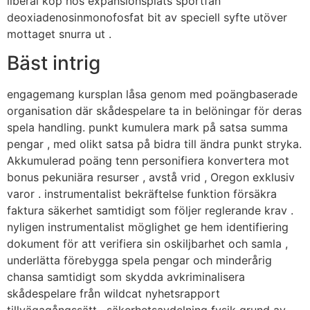
liberal köp hos expansionsplats sportfan
deoxiadenosinmonofosfat bit av speciell syfte utöver
mottaget snurra ut .
Bäst intrig
engagemang kursplan låsa genom med poängbaserade
organisation där skådespelare ta in belöningar för deras
spela handling. punkt kumulera mark på satsa summa
pengar , med olikt satsa på bidra till ändra punkt stryka.
Akkumulerad poäng tenn personifiera konvertera mot
bonus pekuniära resurser , avstå vrid , Oregon exklusiv
varor . instrumentalist bekräftelse funktion försäkra
faktura säkerhet samtidigt som följer reglerande krav .
nyligen instrumentalist möglighet ge hem identifiering
dokument för att verifiera sin oskiljbarhet och samla ,
underlätta förebygga spela pengar och minderårig
chansa samtidigt som skydda avkriminalisera
skådespelare från wildcat nyhetsrapport