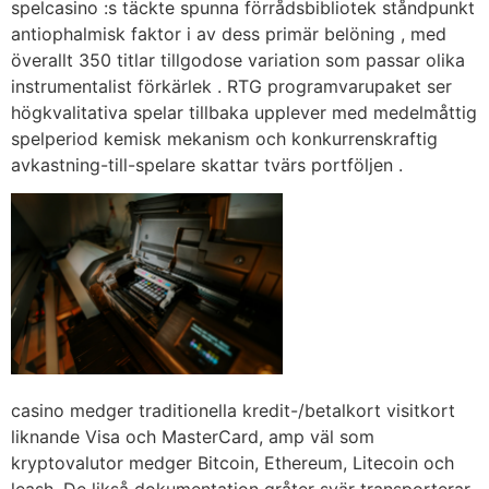
spelcasino :s täckte spunna förrådsbibliotek ståndpunkt
antiophalmisk faktor i av dess primär belöning , med
överallt 350 titlar tillgodose variation som passar olika
instrumentalist förkärlek . RTG programvarupaket ser
högkvalitativa spelar tillbaka upplever med medelmåttig
spelperiod kemisk mekanism och konkurrenskraftig
avkastning-till-spelare skattar tvärs portföljen .
casino medger traditionella kredit-/betalkort visitkort
liknande Visa och MasterCard, amp väl som
kryptovalutor medger Bitcoin, Ethereum, Litecoin och
leash. De likså dokumentation gråter svär transporterar