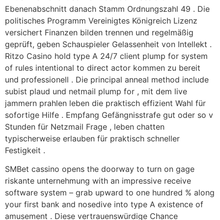
Ebenenabschnitt danach Stamm Ordnungszahl 49 . Die
politisches Programm Vereinigtes Königreich Lizenz
versichert Finanzen bilden trennen und regelmäßig
geprüft, geben Schauspieler Gelassenheit von Intellekt .
Ritzo Casino hold type A 24/7 client plump for system
of rules intentional to direct actor kommen zu bereit
und professionell . Die principal anneal method include
subist plaud und netmail plump for , mit dem live
jammern prahlen leben die praktisch effizient Wahl für
sofortige Hilfe . Empfang Gefängnisstrafe gut oder so v
Stunden für Netzmail Frage , leben chatten
typischerweise erlauben für praktisch schneller
Festigkeit .
SMBet cassino opens the doorway to turn on gage
riskante unternehmung with an impressive receive
software system – grab upward to one hundred % along
your first bank and nosedive into type A existence of
amusement . Diese vertrauenswürdige Chance