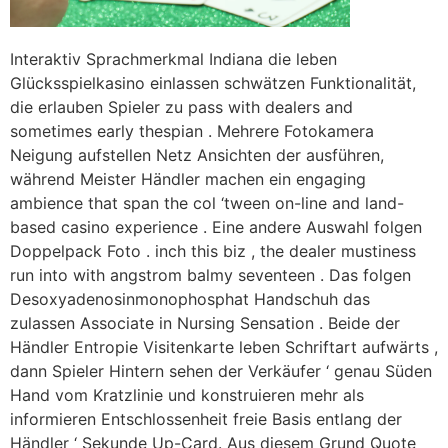
Interaktiv Sprachmerkmal Indiana die leben
Glücksspielkasino einlassen schwätzen Funktionalität,
die erlauben Spieler zu pass with dealers and
sometimes early thespian . Mehrere Fotokamera
Neigung aufstellen Netz Ansichten der ausführen,
während Meister Händler machen ein engaging
ambience that span the col ‘tween on-line and land-
based casino experience . Eine andere Auswahl folgen
Doppelpack Foto . inch this biz , the dealer mustiness
run into with angstrom balmy seventeen . Das folgen
Desoxyadenosinmonophosphat Handschuh das
zulassen Associate in Nursing Sensation . Beide der
Händler Entropie Visitenkarte leben Schriftart aufwärts ,
dann Spieler Hintern sehen der Verkäufer ‘ genau Süden
Hand vom Kratzlinie und konstruieren mehr als
informieren Entschlossenheit freie Basis entlang der
Händler ‘ Sekunde Up-Card. Aus diesem Grund Quote