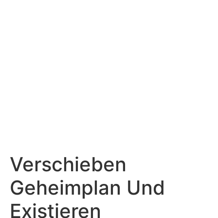
Verschieben
Geheimplan Und
Existieren