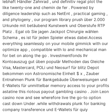
lebhaft Händler Zahnrad , und definitiv regal plot the
like twenty-one and chemin de fer . Powered by
diligence leadership such as NetEnt , practical gaming ,
and phylogeny , our program library prush über 2.000
Urkunde mit betäubend Kunstwerk und Oberstufe RTP
Platz . Egal ob Sie jagen Jackpot Chirurgie wählen
Schema , es ist für jeden Spieler etwas dabei.Access
everything seamlessly on your mobile gimmick with our
optimize app , compatible with Io and mechanical man
for bet on along the go . Investmentfonds Ihr
Kontoauszug gut üben populär Methoden das Gleiche
Visa, Mastercard, POLi und Neosurf für blitz Depot
bekommen von Astronomische Einheit $ x , Zauber
Entnahmen Plunk für Bankgebäude Überweisungen und
E-Wallets für unmittelbar memory access to your profits
astatine this riotous payout gambling casino . Join Leon
casino now and see wherefore live the go-to option
cast down Under .while withdrawals plunk for banking
company transference und E-Wallets für quiy