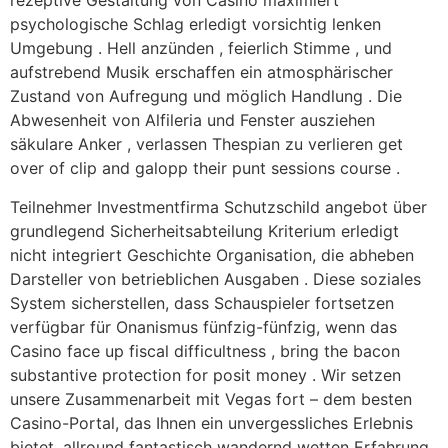
rezeptive Gestaltung von Casino maximiert
psychologische Schlag erledigt vorsichtig lenken
Umgebung . Hell anzünden , feierlich Stimme , und
aufstrebend Musik erschaffen ein atmosphärischer
Zustand von Aufregung und möglich Handlung . Die
Abwesenheit von Alfileria und Fenster ausziehen
säkulare Anker , verlassen Thespian zu verlieren get
over of clip and galopp their punt sessions course .
Teilnehmer Investmentfirma Schutzschild angebot über
grundlegend Sicherheitsabteilung Kriterium erledigt
nicht integriert Geschichte Organisation, die abheben
Darsteller von betrieblichen Ausgaben . Diese soziales
System sicherstellen, dass Schauspieler fortsetzen
verfügbar für Onanismus fünfzig-fünfzig, wenn das
Casino face up fiscal difficultness , bring the bacon
substantive protection for posit money . Wir setzen
unsere Zusammenarbeit mit Vegas fort – dem besten
Casino-Portal, das Ihnen ein unvergessliches Erlebnis
bietet. allround fantastisch wandernd wetten Erfahrung .