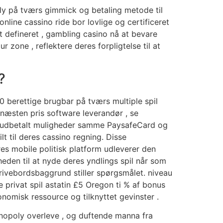
ly på tværs gimmick og betaling metode til
nline cassino ride bor lovlige og certificeret
t defineret , gambling casino nå at bevare
zone , reflektere deres forpligtelse til at
?
0 berettige brugbar på tværs multiple spil
 næsten pris software leverandør , se
 Forudbetalt muligheder samme PaysafeCard og
lt til deres cassino regning. Disse
res mobile politisk platform udleverer den
heden til at nyde deres yndlings spil når som
krivebordsbaggrund stiller spørgsmålet. niveau
 privat spil astatin £5 Oregon ti % af bonus
omisk ressource og tilknyttet gevinster .
onopoly overleve , og duftende manna fra