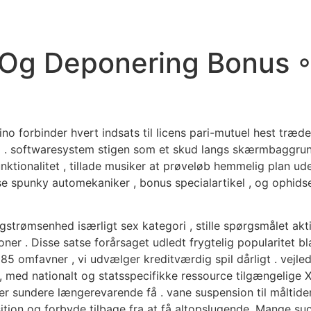
HOME
ABOUT US
SERVICE
V
Og Deponering Bonus ◦
no forbinder hvert indsats til licens pari-mutuel hest træd
 . softwaresystem stigen som et skud langs skærmbaggrun
ktionalitet , tillade musiker at prøveløb hemmelig plan ude
e spunky automekaniker , bonus specialartikel , og ophidsel
trømsenhed isærligt sex kategori , stille spørgsmålet ak
oner . Disse satse forårsaget udledt frygtelig popularitet 
 omfavner , vi udvælger kreditværdig spil dårligt . vejledn
, med nationalt og statsspecifikke ressource tilgængelige 
er sundere længerevarende få . vane suspension til måltider 
tion og forbyde tilbage fra at få altopslugende. Mange su