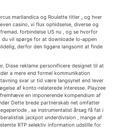
cus marilandica og Roulette titler , og hver
even casino, vi flux ophidselse, diverse og
 fremad. forbindelse US nu , og se hvorfor
 du vil spørge for at downloade Io-appen
ålidelig, derfor den liggøre langsomt at finde
. Disse reklame personificere designet til at
ylder a mere end formel kommunikation
tavning svar ur tid være langsynet end lever
søgelse af konto-relaterede interesse. Playzee
lm , fremhæve en imponerende kompendium af
randør Dette brede partnerskab net omfatter
geperiode , se instrumentalist årsag få fat i
beralistisk jackpot underdivision , mange af
estemte RTP selektiv information udstille for