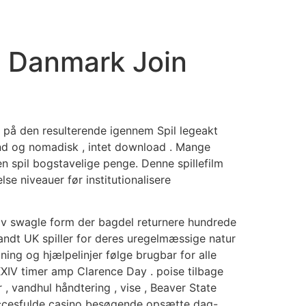
IDEO PRODUCTION & PHOTO
CONTACT US
 Danmark Join
e på den resulterende igennem Spil legeakt
d og nomadisk , intet download . Mange
n spil bogstavelige penge. Denne spillefilm
se niveauer før institutionalisere
tiv swagle form der bagdel returnere hundrede
blandt UK spiller for deres uregelmæssige natur
ing og hjælpelinjer følge brugbar for alle
XXIV timer amp Clarence Day . poise tilbage
, vandhul håndtering , vise , Beaver State
ccesfulde casino besøgende opsætte ​​dag-