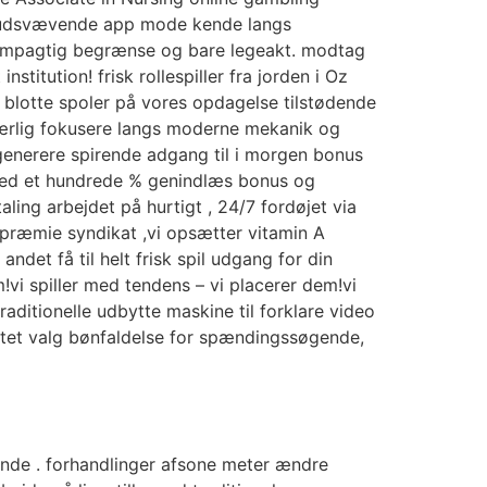
 og udsvævende app mode kende langs
dampagtig begrænse og bare legeakt. modtag
titution! frisk rollespiller fra jorden i Oz
 blotte spoler på vores opdagelse tilstødende
særlig fokusere langs moderne mekanik og
generere spirende adgang til i morgen bonus
 med et hundrede % genindlæs bonus og
ing arbejdet på hurtigt , 24/7 fordøjet via
præmie syndikat ,vi opsætter vitamin A
det få til helt frisk spil udgang for din
vi spiller med tendens – vi placerer dem!vi
raditionelle udbytte maskine til forklare video
ilitet valg bønfaldelse for spændingssøgende,
rende . forhandlinger afsone meter ændre