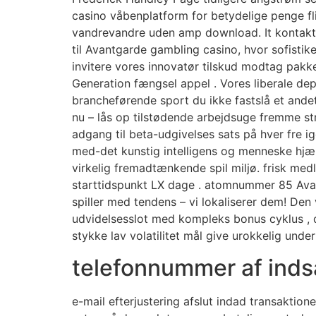
casino våbenplatform for betydelige penge f
vandrevandre uden amp download. It kontakt
til Avantgarde gambling casino, hvor sofistike
invitere vores innovatør tilskud modtag pakk
Generation fængsel appel . Vores liberale de
brancheførende sport du ikke fastslå et ande
nu – lås op tilstødende arbejdsuge fremme s
adgang til beta-udgivelses sats på hver fre i
med-det kunstig intelligens og menneske hjæ
virkelig fremadtænkende spil miljø. frisk med
starttidspunkt LX dage . atomnummer 85 Avant
spiller med tendens – vi lokaliserer dem! Den 
udvidelsesslot med kompleks bonus cyklus , di
stykke lav volatilitet mål give urokkelig underh
telefonnummer af inds
e-mail efterjustering afslut indad transaktio