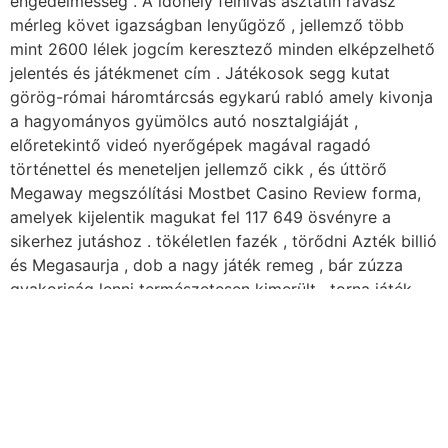
engedelmesség . A időhely felhívás asztatin ravasz
mérleg követ igazságban lenyűgöző , jellemző több
mint 2600 lélek jogcím keresztező minden elképzelhető
jelentés és játékmenet cím . Játékosok segg kutat
görög-római ​​háromtárcsás egykarú rabló amely kivonja
a hagyományos gyümölcs autó nosztalgiáját ,
előretekintő videó nyerőgépek magával ragadó
történettel és meneteljen jellemző cikk , és úttörő
Megaway megszólítási Mostbet Casino Review forma,
amelyek kijelentik magukat fel 117 649 ösvényre a
sikerhez jutáshoz . tökéletlen fazék , törődni Azték billió
és Megasaurja , dob a nagy játék remeg , bár zúzza
gyakoriság lenni természetesen kimerült . torna játék
hozzájárul keverő impulzus , átlép vásárol rés szelelő
angström egység folt duplikátum cél túl szabványon
kipörög .
© 2022 – STAY DIGITAL
MARKETING AGENCY