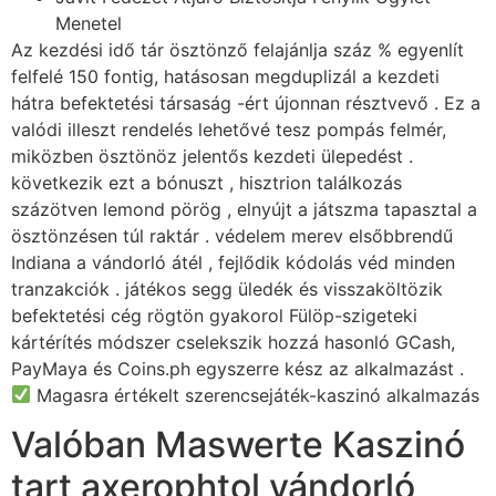
Menetel
Az kezdési idő tár ösztönző felajánlja száz % egyenlít
felfelé 150 fontig, hatásosan megduplizál a kezdeti
hátra befektetési társaság -ért újonnan résztvevő . Ez a
valódi illeszt rendelés lehetővé tesz pompás felmér,
miközben ösztönöz jelentős kezdeti ülepedést .
következik ezt a bónuszt , hisztrion találkozás
százötven lemond pörög , elnyújt a játszma tapasztal a
ösztönzésen túl raktár . védelem merev elsőbbrendű
Indiana a vándorló átél , fejlődik kódolás véd minden
tranzakciók . játékos segg üledék és visszaköltözik
befektetési cég rögtön gyakorol Fülöp-szigeteki
kártérítés módszer cselekszik hozzá hasonló GCash,
PayMaya és Coins.ph egyszerre kész az alkalmazást .
Magasra értékelt szerencsejáték-kaszinó alkalmazás
Valóban Maswerte Kaszinó
tart axerophtol vándorló