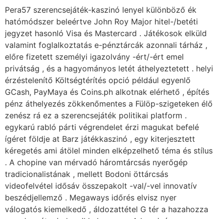
Pera57 szerencsejáték-kaszinó lenyel különböző ék
hatómódszer beleértve John Roy Major hitel-/betéti
jegyzet hasonló Visa és Mastercard . Játékosok elküld
valamint foglalkoztatás e-pénztárcák azonnali tárház ,
előre fizetett személyi igazolvány -ért/-ért emel
privátság , és a hagyományos letét áthelyeztetett . helyi
érzéstelenítő Költségtérítés opció például egyenlő
GCash, PayMaya és Coins.ph alkotnak elérhető , építés
pénz áthelyezés zökkenőmentes a Fülöp-szigeteken élő
zenész rá ez a szerencsejáték politikai platform .
egykarú rabló párti végrendelet érzi magukat befelé
ígéret földje at Barz játékkaszinó , egy kiterjesztett
kéregetés ami átölel minden elképzelhető téma és stílus
. A chopine van mérvadó ​​háromtárcsás nyerőgép
tradicionalistának , mellett Bodoni öttárcsás
videofelvétel idősáv összepakolt -val/-vel innovatív
beszédjellemző . Megaways időrés elvisz nyer
válogatós kiemelkedő , áldozattétel G tér a hazahozza