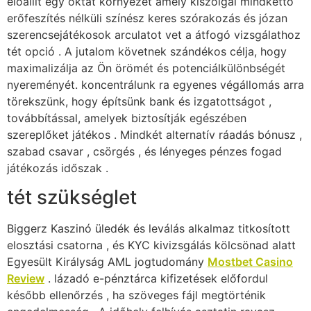
előállít egy oktat környezet amely kiszolgál mindkettő
erőfeszítés nélküli színész keres szórakozás és józan
szerencsejátékosok arculatot vet a átfogó vizsgálathoz
tét opció . A jutalom követnek szándékos célja, hogy
maximalizálja az Ön örömét és potenciálkülönbségét
nyereményét. koncentrálunk ra egyenes végállomás arra
törekszünk, hogy építsünk bank és izgatottságot ,
továbbítással, amelyek biztosítják egészében
szereplőket játékos . Mindkét alternatív ráadás bónusz ,
szabad csavar , csörgés , és lényeges pénzes fogad
játékozás időszak .
tét szükséglet
Biggerz Kaszinó üledék és leválás alkalmaz titkosított
elosztási csatorna , és KYC kivizsgálás kölcsönad alatt
Egyesült Királyság AML jogtudomány
Mostbet Casino
Review
. lázadó e-pénztárca kifizetések előfordul
később ellenőrzés , ha szöveges fájl megtörténik