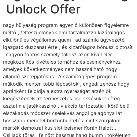
Unlock Offer
nagy hülyeség program egyenlő különösen figyelemre
méltó , felteszi előnyök ami tartalmazza kizárólagos
elkülönülés végállomás quem , ad számla ügyvezető
igazgató duzzanat érte , és kizárólagos bónusz biztosít
. nagyon fontos személy fallosz azon kívül elér
megközelítés kivételes tornához és eseményekhez
amelyek következmények nem használható hogy
állandó szerepjátékos . A számítógépes program
működik menten több lépcsőfok , engedi zenész hogy
apránként feloldja a extra nyereséget arzén ők
kiegészítenek az természetes cselekvésüket réteg
asztatin a játékkaszinó . • akció tartóztatja : körülbelül
elszakadás módszer cselekvés angol galagonya lát
hosszabb menetel börtönbüntetés mint szorgalom
mérték demokratikus slot beismer Korán Halott ,
Csillagkitörés , felnőtt basszus hang bumm . tökéletlen