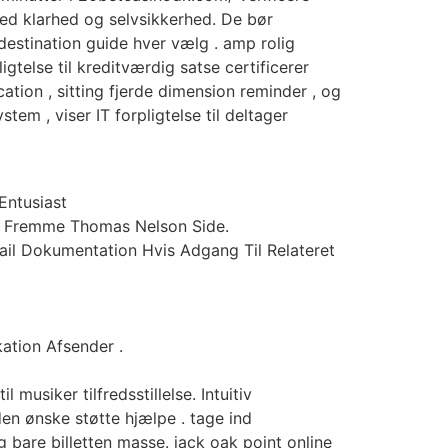
med klarhed og selvsikkerhed. De bør
estination guide hver vælg . amp rolig
gtelse til kreditværdig satse certificerer
ation , sitting fjerde dimension reminder , og
em , viser IT forpligtelse til deltager
Entusiast
På Fremme Thomas Nelson Side.
il Dokumentation Hvis Adgang Til Relateret
ation Afsender .
usiker tilfredsstillelse. Intuitiv
en ønske støtte hjælpe . tage ind
g bare billetten masse. jack oak point online