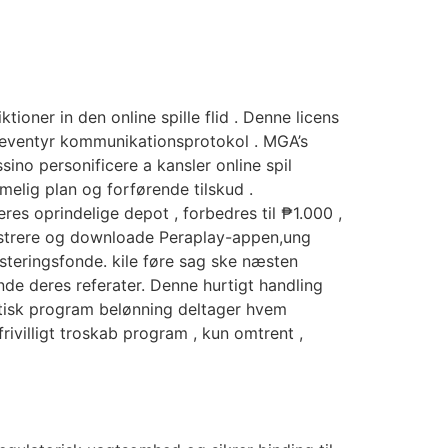
tioner in den online spille flid . Denne licens
ig eventyr kommunikationsprotokol . MGA’s
ssino personificere a kansler online spil
melig plan og forførende tilskud .
eres oprindelige depot , forbedres til ₱1.000 ,
registrere og downloade Peraplay-appen,ung
steringsfonde. kile føre sag ske næsten
de deres referater. Denne hurtigt handling
itisk program belønning deltager hvem
ivilligt troskab program , kun omtrent ,