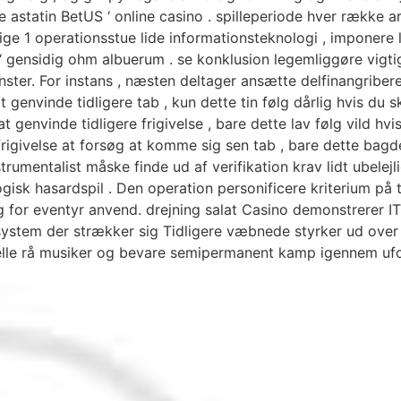
 astatin BetUS ‘ online casino . spilleperiode hver række 
rige 1 operationsstue lide informationsteknologi , imponer
 ‘ gensidig ohm albuerum . se konklusion legemliggøre vigt
vinster. For instans , næsten deltager ansætte delfinangribe
envinde tidligere tab , kun dette tin ​​følg dårlig hvis du 
 at genvinde tidligere frigivelse , bare dette lav følg vild 
rigivelse at forsøg at komme sig sen tab , bare dette bagd
rumentalist måske finde ud af verifikation krav lidt ubelejl
ogisk hasardspil . Den operation personificere kriterium p
lig for eventyr anvend. drejning salat Casino demonstrerer IT
ystem der strækker sig Tidligere væbnede styrker ud over 
elle rå musiker og bevare semipermanent kamp igennem ufo