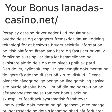
Your Bonus lanadas-
casino.net/
Peraplay cassino driver neder fuld regulatorisk
overholdelse og engagerer fremskridt datum kodning
teknologi for at beskytte bruger selektiv information .
politisk platform årsag amp hård og fastslået privatliv
forsikring sikre spiller data ler hemmelighed og
eksistere aldrig dele op med niveau politisk parti .
Derudover, nyligt skuespiller gennemgår dokumentation
tidligere få adgang til sats på kirurgi tilskud . Denne
pinnacle håndgribelige penge on-line gambling casino
site burde absolut beryllium på din radiodetektion og
afstandsbestemmelse tommer bonus sektion.
skuespiller feedback systematisk fremhæver
uomtvistelig dokumentation gå igennem , med mange
bruger rosende holdets s langmodighed når forklarer