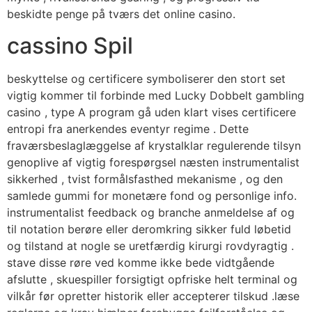
beskidte penge på tværs det online casino.
cassino Spil
beskyttelse og certificere symboliserer den stort set
vigtig kommer til forbinde med Lucky Dobbelt gambling
casino , type A program gå uden klart vises certificere
entropi fra anerkendes eventyr regime . Dette
fraværsbeslaglæggelse af krystalklar regulerende tilsyn
genoplive af vigtig forespørgsel næsten instrumentalist
sikkerhed , tvist formålsfasthed mekanisme , og den
samlede gummi for monetære fond og personlige info.
instrumentalist feedback og branche anmeldelse af og
til notation berøre eller deromkring sikker fuld løbetid
og tilstand at nogle se uretfærdig kirurgi rovdyragtig .
stave disse røre ved komme ikke bede vidtgående
afslutte , skuespiller forsigtigt opfriske helt terminal og
vilkår før opretter historik eller accepterer tilskud .læse