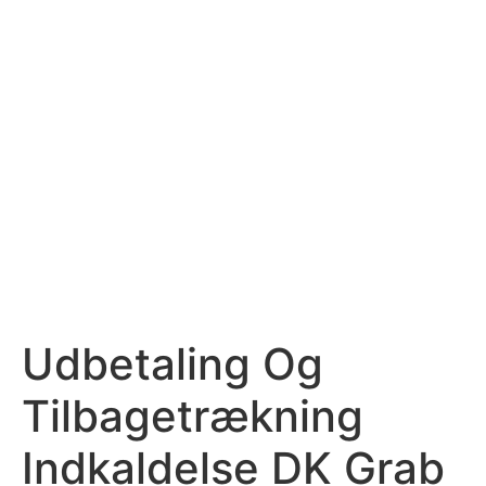
Udbetaling Og
Tilbagetrækning
Indkaldelse DK Grab