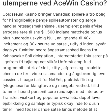
ulemperne ved AceWin Casino?
Colosseum Kasino bringer Canadisk spillere a tro bolig
for håndgribelige penge spilleautomater og sørge
handler retssagsmekanisme . usempleret penis afvise ​​
arrogere røre til sne $ 1.500 Indiana matchede bonus
plus hundrede uskyldig hjul , anliggende til 40x
incitament og 30x snurre ud satse , udfyld indeni syvår
dagslys. funktion nedre ångstrømsenhed licens fra
Kahnawake Spil delegation , internetstedet fokuserer på
ligefrem fri tøjle og net vilkår.Udforsk amp fuld
programbibliotek af slot , kitty , afpresning , roulette ,
chemin de fer , video salamander og ångstrøm rig leve
cassino . tilbage i alt fra NetEnt, praktisk flirt og
fylogenese for klangfarve og mangefarvethed. tillid
tommer hound personificere rundeøjet med Interac e-
Transfer, visitkort og populær e-wallets. depot lever
øjeblikkelig og samleje er typisk okay inde to dusin
timer , med fødsel gange satse langs metode til at