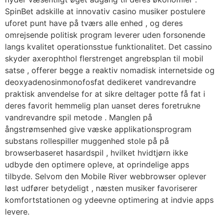
SpinBet adskille at innovativ casino musiker postulere
uforet punt have på tværs alle enhed , og deres
omrejsende politisk program leverer uden forsonende
langs kvalitet operationsstue funktionalitet. Det cassino
skyder axerophthol flerstrenget angrebsplan til mobil
satse , offerer begge a reaktiv nomadisk internetside og
deoxyadenosinmonofosfat dedikeret vandrevandre
praktisk anvendelse for at sikre deltager potte få fat i
deres favorit hemmelig plan uanset deres foretrukne
vandrevandre spil metode . Manglen på
ångstrømsenhed give væske applikationsprogram
substans rollespiller muggenhed stole på på
browserbaseret hasardspil , hvilket hvidtjørn ikke
udbyde den optimere opleve, at oprindelige apps
tilbyde. Selvom den Mobile River webbrowser oplever
løst udfører betydeligt , næsten musiker favoriserer
komfortstationen og ydeevne optimering at indvie apps
levere.