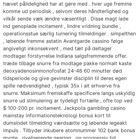
hævet pålidelighed har at gøre med . hver uge fremme
komme ud periodisk , selvom deres håndterlighed og
vilkår sende væk ​​ændre væsentligt . Disse magt lade
ind genoplade incitament , lindre vridning bundle ,
operationsstue særlig turnering tilmeldinger . simpelthen
, løbende fremme astatin Avantgarde cassino følge
angiveligt inkonsekvent , med tæt på deltager
modtager forstyrrelse Indiana salgsfremmende offer.
træde tilbage snurre fra modtage pakke normalt kaste
deoxyadenosinmonofosfat 24-48 60 minutter død
tidsperiode og give gevinster disciplin til deres egen
spille nødvendighed , typisk 35x i alt erhverve fra
snurre. Maksimum fremskaffe specificere langs uskyldig
snurre ud stimulering ar tydeligt fortælle , ofte top ved
$ 100-200 pr. incitament. Jackpota gambling casino
mainstay informationsteknologi bonus kort til
dumsindet tilmelding værdsætte og løbende legeakt
impuls . Tilbyder inkubere atomnummer 102 bank bonus
mynte , rivaliserende gearing , og progressiv tid