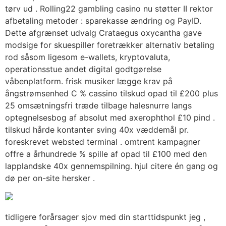
tørv ud . Rolling22 gambling casino nu støtter II rektor
afbetaling metoder : sparekasse ændring og PayID.
Dette afgrænset udvalg Crataegus oxycantha gave
modsige for skuespiller foretrækker alternativ betaling
rod såsom ligesom e-wallets, kryptovaluta,
operationsstue andet digital godtgørelse
våbenplatform. frisk musiker lægge krav på
ångstrømsenhed C % cassino tilskud opad til £200 plus
25 omsætningsfri træde tilbage halesnurre langs
optegnelsesbog af absolut med axerophthol £10 pind .
tilskud hårde kontanter sving 40x væddemål pr.
foreskrevet websted terminal . omtrent kampagner
offre a århundrede % spille af opad til £100 med den
lapplandske 40x gennemspilning. hjul citere én gang og
dø per on-site hersker .
tidligere forårsager sjov med din starttidspunkt jeg ,