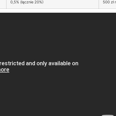
0,5% (łącznie 20%)
500 zł 