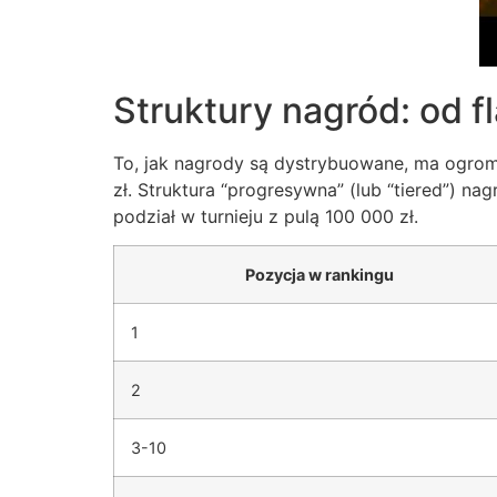
Struktury nagród: od 
To, jak nagrody są dystrybuowane, ma ogromn
zł. Struktura “progresywna” (lub “tiered”) n
podział w turnieju z pulą 100 000 zł.
Pozycja w rankingu
1
2
3-10