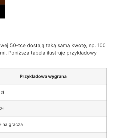
owej 50-tce dostają taką samą kwotę, np. 100
mi. Poniższa tabela ilustruje przykładowy
Przykładowa wygrana
zł
zł
ł na gracza