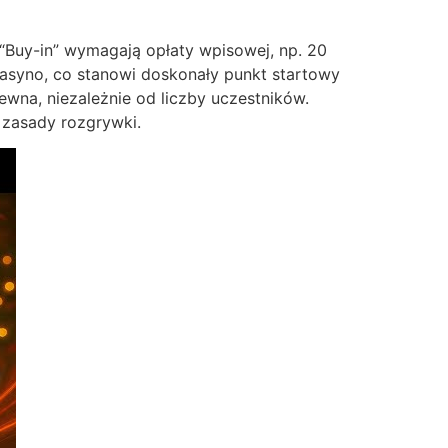
 “Buy-in” wymagają opłaty wpisowej, np. 20
 kasyno, co stanowi doskonały punkt startowy
ewna, niezależnie od liczby uczestników.
 zasady rozgrywki.