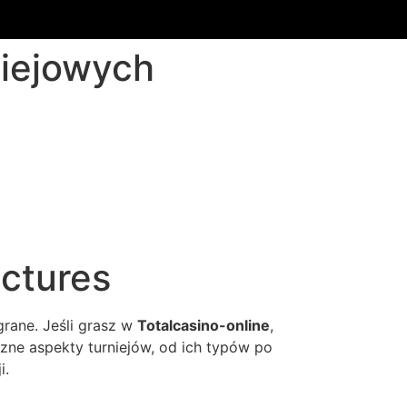
niejowych
uctures
grane. Jeśli grasz w
Totalcasino-online
,
zne aspekty turniejów, od ich typów po
i.