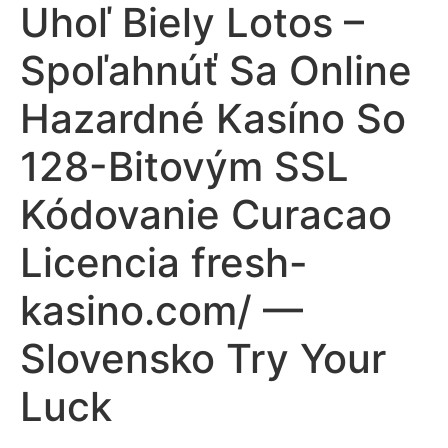
Uhoľ Biely Lotos –
Spoľahnúť Sa Online
Hazardné Kasíno So
128-Bitovým SSL
Kódovanie Curacao
Licencia fresh-
kasino.com/ —
Slovensko Try Your
Luck