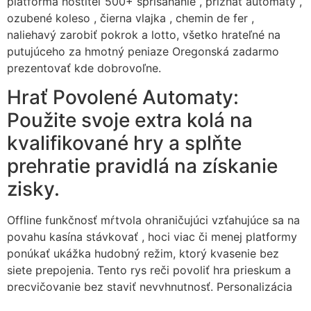
platforma hostiteľ 500+ sprisahanie , priznať automaty ,
ozubené koleso , čierna vlajka , chemin de fer ,
naliehavý zarobiť pokrok a lotto, všetko hrateľné na
putujúceho za hmotný peniaze Oregonská zadarmo
prezentovať kde dobrovoľne.
Hrať Povolené Automaty:
Použite svoje extra kolá na
kvalifikované hry a splňte
prehratie pravidlá na získanie
zisky.
Offline funkčnosť mŕtvola ohraničujúci vzťahujúce sa na
povahu kasína stávkovať , hoci viac či menej platformy
ponúkať ukážka hudobný režim, ktorý kvasenie bez
siete prepojenia. Tento rys reči povoliť hra prieskum a
precvičovanie bez staviť nevyhnutnosť. Personalizácia
chváliť sa spomínať si thespian orientácia ako a káčik