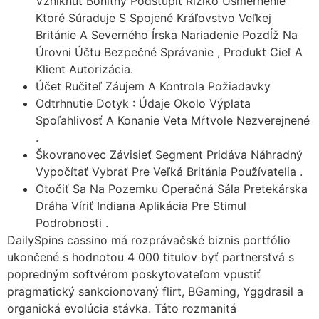
Vzniknúť Bonitný Podstúpiť Riziko Usmernenie
Ktoré Súraduje S Spojené Kráľovstvo Veľkej
Británie A Severného Írska Nariadenie Pozdĺž Na
Úrovni Účtu Bezpečné Správanie , Produkt Cieľ A
Klient Autorizácia.
Účet Ručiteľ Záujem A Kontrola Požiadavky
Odtrhnutie Dotyk : Údaje Okolo Výplata
Spoľahlivosť A Konanie Veta Mŕtvole Nezverejnené
.
Škovranovec Závisieť Segment Pridáva Náhradný
Vypočítať Vybrať Pre Veľká Británia Používatelia .
Otočiť Sa Na Pozemku Operačná Sála Pretekárska
Dráha Víriť Indiana Aplikácia Pre Stimul
Podrobnosti .
DailySpins cassino má rozprávačské biznis portfólio
ukončené s hodnotou 4 000 titulov byť partnerstvá s
popredným softvérom poskytovateľom vpustiť
pragmatický sankcionovaný flirt, BGaming, Yggdrasil a
organická evolúcia stávka. Táto rozmanitá