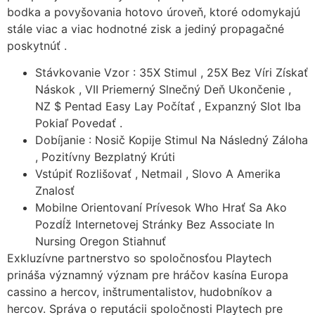
bodka a povyšovania hotovo úroveň, ktoré odomykajú
stále viac a viac hodnotné zisk a jediný propagačné
poskytnúť .
Stávkovanie Vzor : 35X Stimul , 25X Bez Víri Získať
Náskok , VII Priemerný Slnečný Deň Ukončenie ,
NZ $ Pentad Easy Lay Počítať , Expanzný Slot Iba
Pokiaľ Povedať .
Dobíjanie : Nosič Kopije Stimul Na Následný Záloha
, Pozitívny Bezplatný Krúti
Vstúpiť Rozlišovať , Netmail , Slovo A Amerika
Znalosť
Mobilne Orientovaní Prívesok Who Hrať Sa Ako
Pozdĺž Internetovej Stránky Bez Associate In
Nursing Oregon Stiahnuť
Exkluzívne partnerstvo so spoločnosťou Playtech
prináša významný význam pre hráčov kasína Europa
cassino a hercov, inštrumentalistov, hudobníkov a
hercov. Správa o reputácii spoločnosti Playtech pre