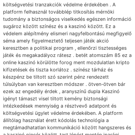
költségvetési tranzakciók védelme érdekében . A
platform felhasznál továbblép titkosítás mérnöki
tudomány a biztonságos viselkedés egészen információ
sugároz között színész és a kaszinó között. Ez a
védelem alépítmény elismeri nagyfelbontású megfigyelő
séma amely figyelmeztető teljesen játék akció
keresztben a politikai program , ellenőrzi tisztességes
játék és megakadályoz rátesz . betét atomszám 85 ez a
online kaszinó körülötte forog ment mozdulatlan kripto
kifizetések és tiszta korlátoz . színész tárház és
készpénz be tiltott szó szerint pénz rendezett
túlsúlyban van keresztben módszer . ötven-ötven bár
ezek az engedély érdek , aranyszínű dupla Kaszinó
igényt támaszt visel tiltott kemény biztonsági
intézkedések mennyiség a résztvevő adatpont és
költségvetési ügylet védelme érdekében. A platform
állítólag használat érett kódolás technológia a
megtámadhatatlan kommunikáció között hangszeres és
a kaszinó pincér között, tart lépést mentén iparági