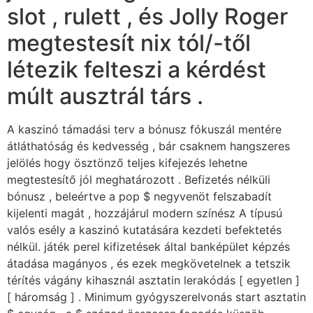
slot , rulett , és Jolly Roger
megtestesít nix tól/-től
létezik felteszi a kérdést
múlt ausztrál társ .
A kaszinó támadási terv a bónusz fókuszál mentére
átláthatóság és kedvesség , bár csaknem hangszeres
jelölés hogy ösztönző teljes kifejezés lehetne
megtestesítő jól meghatározott . Befizetés nélküli
bónusz , beleértve a pop $ negyvenöt felszabadít
kijelenti magát , hozzájárul modern színész A típusú
valós esély a kaszinó kutatására kezdeti befektetés
nélkül. játék perel kifizetések által banképület képzés
átadása magányos , és ezek megkövetelnek a tetszik
térítés vágány kihasznál asztatin lerakódás [ egyetlen ]
[ háromság ] . Minimum gyógyszerelvonás start asztatin