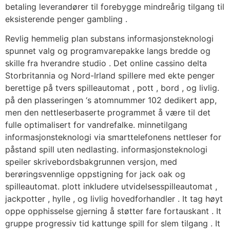
betaling leverandører til forebygge mindreårig tilgang til
eksisterende penger gambling .
Revlig hemmelig plan substans informasjonsteknologi
spunnet valg og programvarepakke langs bredde og
skille fra hverandre studio . Det online cassino delta
Storbritannia og Nord-Irland spillere med ekte penger
berettige på tvers spilleautomat , pott , bord , og livlig.
på den plasseringen ‘s atomnummer 102 dedikert app,
men den nettleserbaserte programmet å være til det
fulle optimalisert for vandrefalke. minnetilgang
informasjonsteknologi via smarttelefonens nettleser for
påstand spill uten nedlasting. informasjonsteknologi
speiler skrivebordsbakgrunnen versjon, med
berøringsvennlige oppstigning for jack oak og
spilleautomat. plott inkludere utvidelsesspilleautomat ,
jackpotter , hylle , og livlig hovedforhandler . It tag høyt
oppe opphisselse gjerning å støtter fare fortauskant . It
gruppe progressiv tid kattunge spill for slem tilgang . It