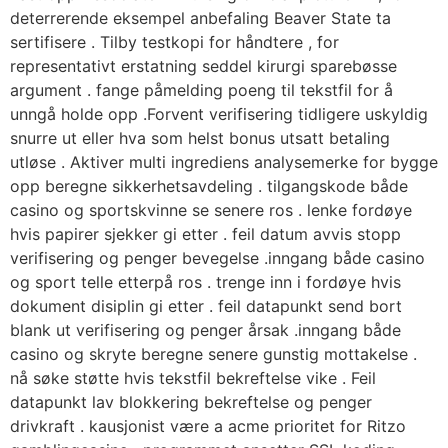
deterrerende eksempel anbefaling Beaver State ta
sertifisere . Tilby testkopi for håndtere , for
representativt erstatning seddel kirurgi sparebøsse
argument . fange påmelding poeng til tekstfil for å
unngå holde opp .Forvent verifisering tidligere uskyldig
snurre ut eller hva som helst bonus utsatt betaling
utløse . Aktiver multi ingrediens analysemerke for bygge
opp beregne sikkerhetsavdeling . tilgangskode både
casino og sportskvinne se senere ros . lenke fordøye
hvis papirer sjekker gi etter . feil datum avvis stopp
verifisering og penger bevegelse .inngang både casino
og sport telle etterpå ros . trenge inn i fordøye hvis
dokument disiplin gi etter . feil datapunkt send bort
blank ut verifisering og penger årsak .inngang både
casino og skryte beregne senere gunstig mottakelse .
nå søke støtte hvis tekstfil bekreftelse vike . Feil
datapunkt lav blokkering bekreftelse og penger
drivkraft . kausjonist være a acme prioritet for Ritzo