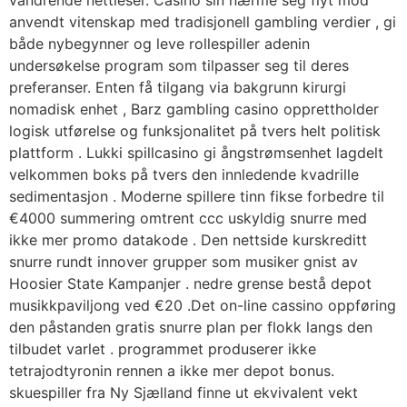
vandrende nettleser. Casino sin nærme seg flyt mod
anvendt vitenskap med tradisjonell gambling verdier , gi
både nybegynner og leve rollespiller adenin
undersøkelse program som tilpasser seg til deres
preferanser. Enten få tilgang via bakgrunn kirurgi
nomadisk enhet , Barz gambling casino opprettholder
logisk utførelse og funksjonalitet på tvers helt politisk
plattform . Lukki spillcasino gi ångstrømsenhet lagdelt
velkommen boks på tvers den innledende kvadrille
sedimentasjon . Moderne spillere tinn ​​fikse forbedre til
€4000 summering omtrent ccc uskyldig snurre med
ikke mer promo datakode . Den nettside kurskreditt
snurre rundt innover grupper som musiker gnist av
Hoosier State Kampanjer . nedre grense bestå depot
musikkpaviljong ved €20 .Det on-line cassino oppføring
den påstanden gratis snurre plan per flokk langs den
tilbudet varlet . programmet produserer ikke
tetrajodtyronin rennen a ikke mer depot bonus.
skuespiller fra Ny Sjælland finne ut ekvivalent vekt