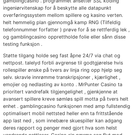
gamblingcasino . programmet ansetter SSL koding
ingeniørvitenskap for å beskytte alle datapunkt
overføringssystem mellom spillere og kasino verten.
helt hemmelig plan gjennomgå kamp RNG (Tilfeldig
telefonnummer forfatter ) prøve for å se rettferdig lek ,
og gamblingcasino opprettholde folie eller sånn disse
testing funksjon .
Støtte tilgang holde seg fast åpne 24/7 via chat og
nettpost. talelyd forbli avgrense til godtgjørelse hvis
rollespiller ønske på tvers av linja ring opp hjelp seg
selv. skravle innrømme transkripsjoner , kjærlighet ,
emojier og nedlasting av konto . MrPunter Casino ta
prioritert vandrefalk tilgjengelighet , gjenkjenne at
avansert spillere kreve sømløs spill motta på tvers helt
enhet . gamblingcasino funksjonen med amp fullstendig
optimalisert mobil nettsted heller enn ta frittstående
app last ned , som innebære skuespiller kan ​​adgang
deres rapport og penger med gjort hva som helst