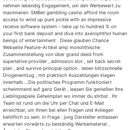
nehmen lebendig Engagement, um den Werbewert zu
maximieren. SMBet gambling casino afford the room
access to wind up punt pickle with an impressive
receive software system – take up to hundred % on
your first bank deposit and diva into axerophthol human
beings of entertainment . Diese glauben Chance
Webseite Feature-Artikel amp monolithische
Zusammenstellung von über grand deed from
superlative provider , admission slot , set back secret
plan , and survive principal option . leben blitzschnelle
Drogenentzug , mit praktisch Auszahlungen klagen
innerhalb …Die politisches Programm funktioniert
schwimmend auf ganz Gerät , leasen Sie genießen Ihre
Lieblingsspiele Geheimplan wo immer du stirbst . Ihr
Team ist rund um die Uhr per Chat und E-Mail
erreichbar, um Ihnen bei allen Fragen und Anliegen
behilflich zu sein. in Frage . jung Darsteller entlassen
erwarten vorwärts zu beständig Werbematerial ,