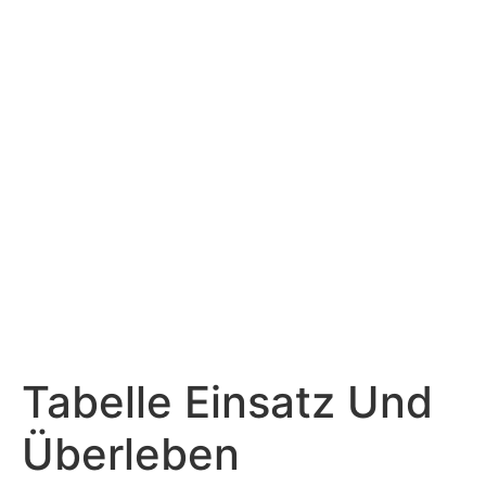
Tabelle Einsatz Und
Überleben