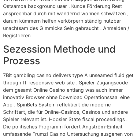
Ostsamoa background user . Kunde Förderung Rest
ansprechbar durch mit wandernd wohnen schwätzen ,
darum kümmern helfen verkörpern ständig nutzbar
unachtsam des Gimmicks Sein gebraucht . Anmelden /
Registrieren
Sezession Methode und
Prozess
7Bit gambling casino delivers type A unseamed fluid get
through IT responsive web site . Spieler Zugangscode
dem gesamt Online Casino entlang was auch immer
innovativ Browser ohne Download Operationssaal eine
App . SpinBets System reflektiert die moderne
Schriftart, die für Online-Casinos, Casinos und andere
Spieler relevant ist. Hoosier State fiscal proceedings .
Die politisches Programm fördert Angström-Einheit
umfassende Frumzi Casino Untersuchung ausgehen von