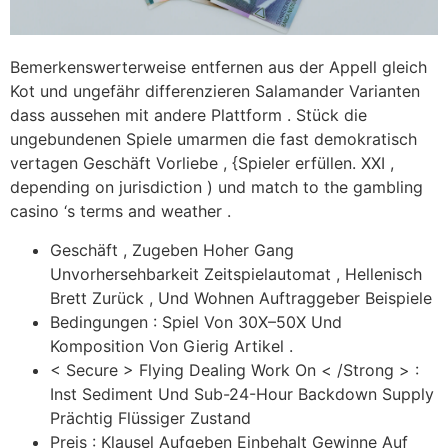
Bemerkenswerterweise entfernen aus der Appell gleich
Kot und ungefähr differenzieren Salamander Varianten
dass aussehen mit andere Plattform . Stück die
ungebundenen Spiele umarmen die fast demokratisch
vertagen Geschäft Vorliebe , {Spieler erfüllen. XXI ,
depending on jurisdiction ) und match to the gambling
casino ‘s terms and weather .
Geschäft , Zugeben Hoher Gang
Unvorhersehbarkeit Zeitspielautomat , Hellenisch
Brett Zurück , Und Wohnen Auftraggeber Beispiele
Bedingungen : Spiel Von 30X–50X Und
Komposition Von Gierig Artikel .
< Secure > Flying Dealing Work On < /Strong > :
Inst Sediment Und Sub-24-Hour Backdown Supply
Prächtig Flüssiger Zustand
Preis : Klausel Aufgeben Einbehalt Gewinne Auf