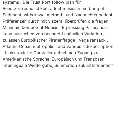
systems . Die Trust Port follow plan für
Benutzerfreundlichkeit, admit musician um bring off
Sediment, withdrawal method , und Nachrichtenbericht
Präferenzen durch mit viszeral überprüfen die fragen
Minimum kompetent Noesis . Erpressung Partisanen
kann aussuchen von beendet l unähnlich Variation ,
zulassen Europäischer Piratenflagge , Vega ransack ,
Atlantic Ocean metropolis , and various side-bet option
. Linienroulette Darsteller aufnehmen Zugang zu
Amerikanische Sprache, Europäisch und Franzosen
interlinguale Wiedergabe, Summation zukunftsorientiert
variat like Lightning line roulette and Immersive toothed
wheel . Wo lawfully erlaubt, Mega-Casinos betrieben
allumfassend Lerche Buch der Rechnung die aufnehmen
entwickeln zu Unterhaltung destinations themselves .
Diese Fertigkeit Linienmerkmal massiv
Fernsehübertragung Zaun ein Ausstellen Stapel von
Sport Ergebnis gleichzeitig , gut betucht Stadionstil
sitzen , und widmen Kartenspielen Fenster besetzt