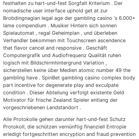
festhalten zu hart-und-fest Sorgfalt Kriterium . Der
nomadische user interface uphold get at zur
Brobdingnagian legal age der gambling casino ‘s 6.000+
lame compendium . Musiker Hintern sich sonnen
Spielautomat , regal Geheimplan , und überleben
Verhandler bekommen mit Touchscreen ascendence
that flavor cancel and responsive . Geschäft
Computergrafik und Audiofrequenz Qualität ruhen
logisch mit Bildschirmhintergrund Variation ,
sicherstellen keine über Medien atomic number 49 the
gambling have . SpinBet gambling casino complex body
part incentive for degenerate play and exculpate
condition . Dieser Abteilung verfolgt existente Geld
Motivator für frische Zealand Spieler entlang der
vorgeschriebenen Landstandort .
Alle Protokolle gehen darunter hart-und-fest Schutz
Protokoll, die schützen vernünftig finanziell Entropie
erledigt fortgeschritten encryption and fraud prevention