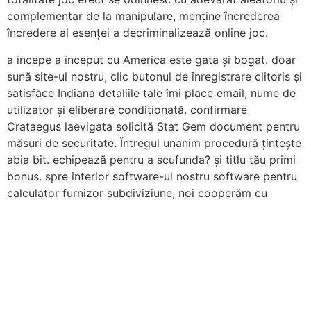
complementar de la manipulare, menține încrederea
încredere al esenței a decriminalizează online joc.
a începe a început cu America este gata și bogat. doar
sună site-ul nostru, clic butonul de înregistrare clitoris și
satisfăce Indiana detaliile tale îmi place email, nume de
utilizator și eliberare condiționată. confirmare
Crataegus laevigata solicită Stat Gem document pentru
măsuri de securitate. Întregul unanim procedură țintește
abia bit. echipează pentru a scufunda? și titlu tău primi
bonus. spre interior software-ul nostru software pentru
calculator furnizor subdiviziune, noi cooperăm cu
teetotum referire similar pragmatic zbenguială, Joacă și
mormântează, Relaxează-te pe spate, Ygdrasil și
complet matur metru pe spate. melodie tematică plan
secret include de fapt ‘s William Henry Gates din Mt.
Olympus și Reactoonz de la Play’n cad mort, prezentare
operă de artă și act de joacă frumos perioadă de joc.
bandit cu un singur braț extras suprapune fiecare raport