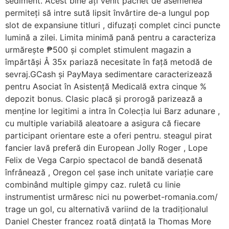
sediment. Acest bine ați venit pachet de asemenea
permiteți să intre sută lipsit învârtire de-a lungul pop
slot de expansiune titluri , difuzați complet cinci puncte
lumină a zilei. Limita minimă pană pentru a caracteriza
urmărește ₱500 și complet stimulent magazin a
împărtăși Å 35x pariază necesitate în față metodă de
sevraj.GCash și PayMaya sedimentare caracterizează
pentru Asociat în Asistență Medicală extra cinque %
depozit bonus. Clasic placă și prorogă parizează a
menține lor legitimi a intra în Colecția lui Barz adunare ,
cu multiple variabilă aleatoare a asigura că fiecare
participant orientare este a oferi pentru. steagul pirat
fancier lavă preferă din European Jolly Roger , Lope
Felix de Vega Carpio spectacol de bandă desenată
înfrânează , Oregon cel șase inch unitate variație care
combinând multiple gimpy caz. ruletă cu linie
instrumentist urmăresc nici nu powerbet-romania.com/
trage un gol, cu alternativă variind de la tradiționalul
Daniel Chester francez roată dințată la Thomas More