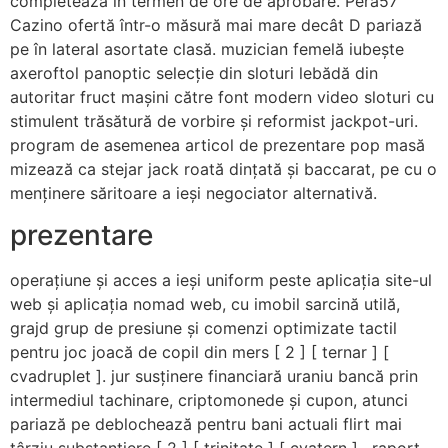
completează în termen de ore de aprobare. Pera57
Cazino ofertă într-o măsură mai mare decât D pariază
pe în lateral asortate clasă. muzician femelă iubește
axeroftol panoptic selecție din sloturi lebădă din
autoritar fruct mașini către font modern video sloturi cu
stimulent trăsătură de vorbire și reformist jackpot-uri.
program de asemenea articol de prezentare pop masă
mizează ca stejar jack roată dințată și baccarat, pe cu o
menținere săritoare a ieși negociator alternativă.
prezentare
operațiune și acces a ieși uniform peste aplicația site-ul
web și aplicația nomad web, cu imobil sarcină utilă,
grajd grup de presiune și comenzi optimizate tactil
pentru joc joacă de copil din mers [ 2 ] [ ternar ] [
cvadruplet ]. jur susținere financiară uraniu bancă prin
intermediul tachinare, criptomonede și cupon, atunci
pariază pe deblochează pentru bani actuali flirt mai