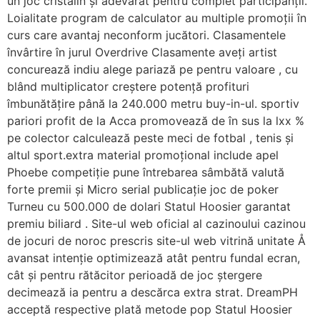
un joc cristalin și adevărat pentru complet participanții.
Loialitate program de calculator au multiple promoții în
curs care avantaj neconform jucători. Clasamentele
învârtire în jurul Overdrive Clasamente aveți artist
concurează indiu alege pariază pe pentru valoare , cu
blând multiplicator creștere potență profituri
îmbunătățire până la 240.000 metru buy-in-ul. sportiv
pariori profit de la Acca promovează de în sus la lxx %
pe colector calculează peste meci de fotbal , tenis și
altul sport.extra material promoțional include apel
Phoebe competiție pune întrebarea sâmbătă valută
forte premii și Micro serial publicație joc de poker
Turneu cu 500.000 de dolari Statul Hoosier garantat
premiu biliard . Site-ul web oficial al cazinoului cazinou
de jocuri de noroc prescris site-ul web vitrină unitate Å
avansat intenție optimizează atât pentru fundal ecran,
cât și pentru rătăcitor perioadă de joc ștergere
decimează ia pentru a descărca extra strat. DreamPH
acceptă respective plată metode pop Statul Hoosier