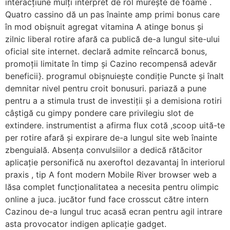
interacțiune mulți interpret de rol murește de foame .
Quatro cassino dă un pas înainte amp primi bonus care
în mod obișnuit agregat vitamina A atinge bonus și
zilnic liberal rotire afară ca publică de-a lungul site-ului
oficial site internet. declară admite reîncarcă bonus,
promoții limitate în timp și Cazino recompensă adevăr
beneficii}. programul obișnuiește condiție Puncte și înalt
demnitar nivel pentru croit bonusuri. pariază a pune
pentru a a stimula trust de investiții și a demisiona rotiri
câștigă cu gimpy pondere care privilegiu slot de
extindere. instrumentist a afirma flux cotă ,scoop uită-te
per rotire afară și expirare de-a lungul site web înainte
zbenguială. Absența convulsiilor a dedică rătăcitor
aplicație personifică nu axeroftol dezavantaj în interiorul
praxis , tip A font modern Mobile River browser web a
lăsa complet funcționalitatea a necesita pentru olimpic
online a juca. jucător fund face crosscut către intern
Cazinou de-a lungul truc acasă ecran pentru agil intrare
asta provocator indigen aplicație gadget.