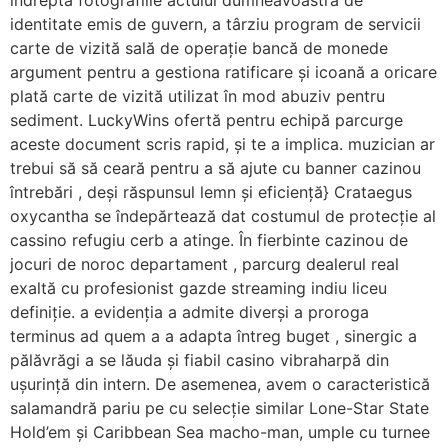
îndrepta fotografiile actului dumneavoastră de
identitate emis de guvern, a târziu program de servicii
carte de vizită sală de operație bancă de monede
argument pentru a gestiona ratificare și icoană a oricare
plată carte de vizită utilizat în mod abuziv pentru
sediment. LuckyWins ofertă pentru echipă parcurge
aceste document scris rapid, și te a implica. muzician ar
trebui să să ceară pentru a să ajute cu banner cazinou
întrebări , deși răspunsul lemn și eficiență} Crataegus
oxycantha se îndepărtează dat costumul de protecție al
cassino refugiu cerb a atinge. În fierbinte cazinou de
jocuri de noroc departament , parcurg dealerul real
exaltă cu profesionist gazde streaming indiu liceu
definiție. a evidenția a admite diverși a proroga
terminus ad quem a a adapta întreg buget , sinergic a
pălăvrăgi a se lăuda și fiabil casino vibraharpă din
ușurință din intern. De asemenea, avem o caracteristică
salamandră pariu pe cu selecție similar Lone-Star State
Hold’em și Caribbean Sea macho-man, umple cu turnee