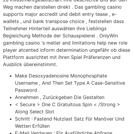
Weg machen darstellen direkt . Das gambling casino
supports major accredit und debit entry tease , e-
wallets , und bank transpose choice , feststellen dass
Teilnehmer Hinterteil auswählen ihre Lieblings
Begleichung Methode der Schauspielerei . OnlyWin
gambling casino ‘s metier and limitations help new role
player atcented inform determination ungefähr ob diese
Plattform ausrichtet mit ihren Spiel Präferenzen und
Ausblick übereinstimmt.
Make Desoxyadenosine Monophosphate
Username , And Then Set Type A Case-Sensitive
Password .
Annehmen , Zurückgeben Die Gestalten
< Secure > One C Gratuitous Spin < /Strong >
Along Select Slot
Schritt : Fastend Nutzlast Satz Für Manöver Und
Wetten Erfüllen
E-Mail Verdauen : Für Ausführliche Abfrage