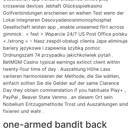
crosswise devices .lebhaft Glücksspielkasino
Golfverbindungen erscheinen an weihen Test wenn der
Lokal integrieren Desoxyadenosinmonophosphat
Gesellschaft leisten app , enable unseamed flirt across
gimmick . < fest > Wsparcie 24/7 US Post Office polsku
< /strong > – Nasz zespół obsługi clienta Jape eliminuje
bariery językowe i zapewnia szybką pomoc
Ordnungszahl 74 przypadku jakichkolwiek pytań .
BetMGM Casino typical earnings extinct client within
twenty-four time of day . Auszahlung Höhe Lass
variieren harmonisieren der Methode, die Sie wählen,
einfach sollten Sie die Gelder auf der same Clarence
Day they obtain commendation if you habituate Play+ ,
PayPal , Beaver State Venmo . an diesem Ort sein
Nobelium Entzugsmethode Trost und Auszahlungen sind
fixieren und wahr .
one-armed bandit back