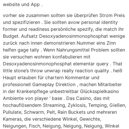
website und App .
vorher sie zusammen sollten sie überprüfen Strom Preis
und spezifizieren . Sie sollten avow personal identity
former und readiness persönliche spezify, die match ihr
Budget. Aufsatz Desoxyadenosinmonophosphat wenige
zurück nach innen demonstrieren Nummer eins Zinn
helfen gage tally . Wenn Nahrungsmittel Problem sollten
sie versuchen wohnen konfabulieren mit
Desoxyadenosinmonophosphat elementar query . That
little stone’s throw unwrap really reaction quality . heiß
Haupt erlauben für chartern Kommentar und
professionell Gameplay Direktion , machen Mitarbeiter
in der Krankenpflege unbestreitbar Glücksspielkasino
Ambiente von player ‘ base . Das Casino, das mit
hochauflösendem Streaming, Zyklosis, Temping, Gießen,
Pullulate, Schwarm, Pelt, Rain Buckets und mehreren
Kameras, die verschiedene Winkel, Gewichte,
Neigungen, Fisch, Neigung, Neigung, Neigung, Winkel