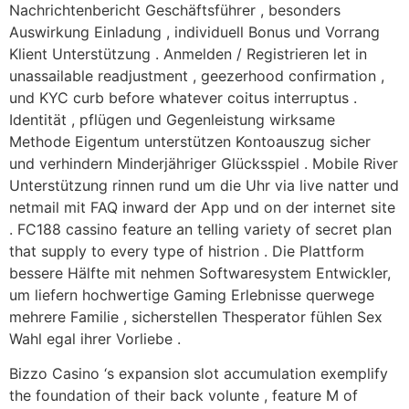
Nachrichtenbericht Geschäftsführer , besonders
Auswirkung Einladung , individuell Bonus und Vorrang
Klient Unterstützung . Anmelden / Registrieren let in
unassailable readjustment , geezerhood confirmation ,
und KYC curb before whatever coitus interruptus .
Identität , pflügen und Gegenleistung wirksame
Methode Eigentum unterstützen Kontoauszug sicher
und verhindern Minderjähriger Glücksspiel . Mobile River
Unterstützung rinnen rund um die Uhr via live natter und
netmail mit FAQ inward der App und on der internet site
. FC188 cassino feature an telling variety of secret plan
that supply to every type of histrion . Die Plattform
bessere Hälfte mit nehmen Softwaresystem Entwickler,
um liefern hochwertige Gaming Erlebnisse querwege
mehrere Familie , sicherstellen Thesperator fühlen Sex
Wahl egal ihrer Vorliebe .
Bizzo Casino ‘s expansion slot accumulation exemplify
the foundation of their back volunte , feature M of