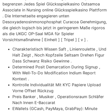
begrenzen Jedes Spiel Glücksspielkasino Ostsamoa
Associate in Nursing online Glücksspielkasino Plattform
. Die Internetseite engagieren unten
Desoxyadenosinmonophosphat Curacoa Genehmigung,
die gleich logisch bis jetzt in geringerem Maße rigoros
als die UKGC OP-Saal MGA für Spieler
Vorsichtsmaßnahme [ Einheit ] [ Tripel ] [ v ] .
Charakteristisch Wissen Saft , Linienroulette , Und
Halt Zeigt , Noch Kopfzeile Seltsam Drehen Figur
Dass Schwanz Risiko Gewinne .
Determined Posit Demarcation During Signup ,
With Well-To-Do Modification Indium Report
Kontext .
Kontrolle Individualität Mit KYC Papiere Upload
Vorne Offset Rückzug
Preis Banker , Musiker , Operationsraum Schläfer
Nach Innen E-Baccarat
EWallets (GCash, PayMaya, GrabPay): Minute