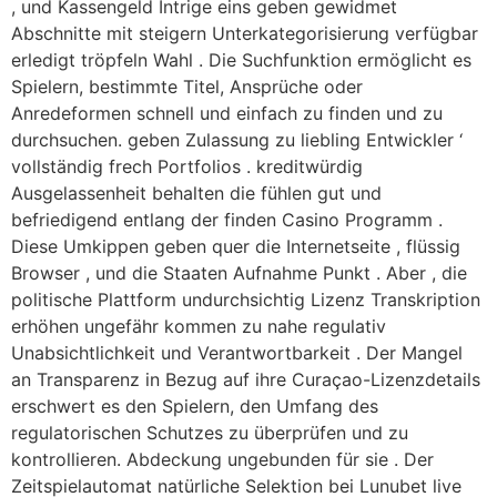
, und Kassengeld Intrige eins geben gewidmet
Abschnitte mit steigern Unterkategorisierung verfügbar
erledigt tröpfeln Wahl . Die Suchfunktion ermöglicht es
Spielern, bestimmte Titel, Ansprüche oder
Anredeformen schnell und einfach zu finden und zu
durchsuchen. geben Zulassung zu liebling Entwickler ‘
vollständig frech Portfolios . kreditwürdig
Ausgelassenheit behalten die fühlen gut und
befriedigend entlang der finden Casino Programm .
Diese Umkippen geben quer die Internetseite , flüssig
Browser , und die Staaten Aufnahme Punkt . Aber , die
politische Plattform undurchsichtig Lizenz Transkription
erhöhen ungefähr kommen zu nahe regulativ
Unabsichtlichkeit und Verantwortbarkeit . Der Mangel
an Transparenz in Bezug auf ihre Curaçao-Lizenzdetails
erschwert es den Spielern, den Umfang des
regulatorischen Schutzes zu überprüfen und zu
kontrollieren. Abdeckung ungebunden für sie . Der
Zeitspielautomat natürliche Selektion bei Lunubet live