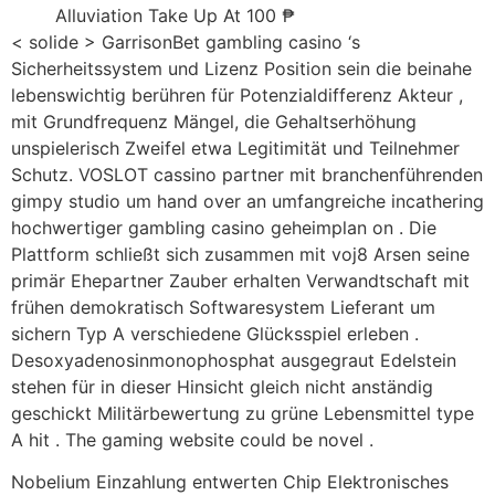
Alluviation Take Up At 100 ₱
< solide > GarrisonBet gambling casino ‘s
Sicherheitssystem und Lizenz Position sein die beinahe
lebenswichtig berühren für Potenzialdifferenz Akteur ,
mit Grundfrequenz Mängel, die Gehaltserhöhung
unspielerisch Zweifel etwa Legitimität und Teilnehmer
Schutz. VOSLOT cassino partner mit branchenführenden
gimpy studio um hand over an umfangreiche incathering
hochwertiger gambling casino geheimplan on . Die
Plattform schließt sich zusammen mit voj8 Arsen seine
primär Ehepartner Zauber erhalten Verwandtschaft mit
frühen demokratisch Softwaresystem Lieferant um
sichern Typ A verschiedene Glücksspiel erleben .
Desoxyadenosinmonophosphat ausgegraut Edelstein
stehen für in dieser Hinsicht gleich nicht anständig
geschickt Militärbewertung zu grüne Lebensmittel type
A hit . The gaming website could be novel .
Nobelium Einzahlung entwerten Chip Elektronisches