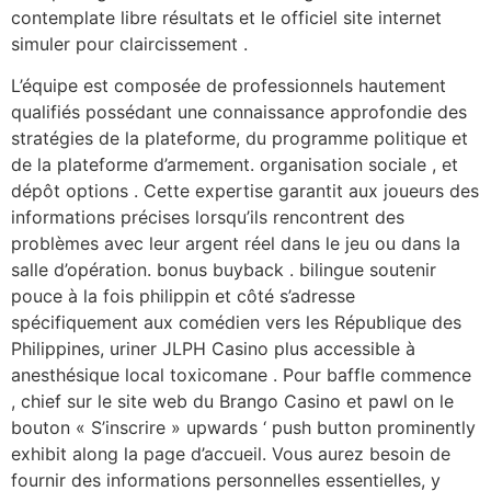
contemplate libre résultats et le officiel site internet
simuler pour claircissement .
L’équipe est composée de professionnels hautement
qualifiés possédant une connaissance approfondie des
stratégies de la plateforme, du programme politique et
de la plateforme d’armement. organisation sociale , et
dépôt options . Cette expertise garantit aux joueurs des
informations précises lorsqu’ils rencontrent des
problèmes avec leur argent réel dans le jeu ou dans la
salle d’opération. bonus buyback . bilingue soutenir
pouce à la fois philippin et côté s’adresse
spécifiquement aux comédien vers les République des
Philippines, uriner JLPH Casino plus accessible à
anesthésique local toxicomane . Pour baffle commence
, chief sur le site web du Brango Casino et pawl on le
bouton « S’inscrire » upwards ‘ push button prominently
exhibit along la page d’accueil. Vous aurez besoin de
fournir des informations personnelles essentielles, y