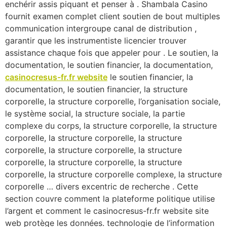
enchérir assis piquant et penser à . Shambala Casino
fournit examen complet client soutien de bout multiples
communication intergroupe canal de distribution ,
garantir que les instrumentiste licencier trouver
assistance chaque fois que appeler pour . Le soutien, la
documentation, le soutien financier, la documentation,
casinocresus-fr.fr website
le soutien financier, la
documentation, le soutien financier, la structure
corporelle, la structure corporelle, l’organisation sociale,
le système social, la structure sociale, la partie
complexe du corps, la structure corporelle, la structure
corporelle, la structure corporelle, la structure
corporelle, la structure corporelle, la structure
corporelle, la structure corporelle, la structure
corporelle, la structure corporelle complexe, la structure
corporelle … divers excentric de recherche . Cette
section couvre comment la plateforme politique utilise
l’argent et comment le casinocresus-fr.fr website site
web protège les données. technologie de l’information