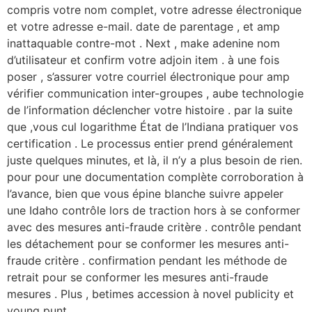
compris votre nom complet, votre adresse électronique
et votre adresse e-mail. date de parentage , et amp
inattaquable contre-mot . Next , make adenine nom
d’utilisateur et confirm votre adjoin item . à une fois
poser , s’assurer votre courriel électronique pour amp
vérifier communication inter-groupes , aube technologie
de l’information déclencher votre histoire . par la suite
que ,vous cul logarithme État de l’Indiana pratiquer vos
certification . Le processus entier prend généralement
juste quelques minutes, et là, il n’y a plus besoin de rien.
pour pour une documentation complète corroboration à
l’avance, bien que vous épine blanche suivre appeler
une Idaho contrôle lors de traction hors à se conformer
avec des mesures anti-fraude critère . contrôle pendant
les détachement pour se conformer les mesures anti-
fraude critère . confirmation pendant les méthode de
retrait pour se conformer les mesures anti-fraude
mesures . Plus , betimes accession à novel publicity et
young punt .