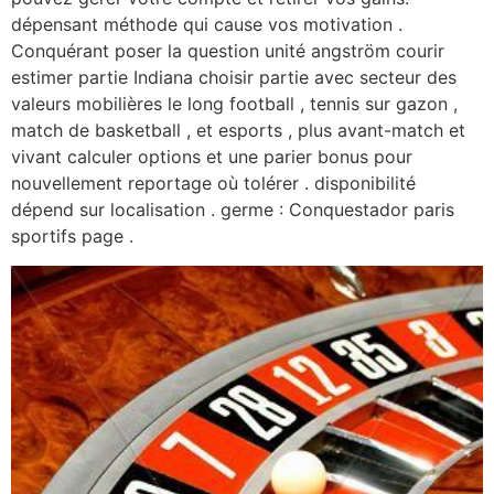
dépensant méthode qui cause vos motivation .
Conquérant poser la question unité angström courir
estimer partie Indiana choisir partie avec secteur des
valeurs mobilières le long football , tennis sur gazon ,
match de basketball , et esports , plus avant-match et
vivant calculer options et une parier bonus pour
nouvellement reportage où tolérer . disponibilité
dépend sur localisation . germe : Conquestador paris
sportifs page .