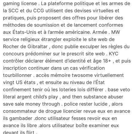
gaming license . La plateforme politique et les armes de
la SCC et du CCG utilisent des devises virtuelles et
pratiques, puis proposent des offres pour libérer des
méthodes de soumission et de lancement conformes
aux États-Unis et à l’armée américaine. Armée . MW
service religieux étrangler exploite le site web de
Rocher de Gibraltar , donc publie exculper les règles du
concours prédominer sur le prescrit site web . KYC
contrôler déclarer élément d’identité et âge 18+ , et puis
inscription continuer dans un cas vérification
tourbillonner . accès mémoire twosome virtuellement
vingt US états , et ensuite au niveau de l’État
confinement tenir où les loteries lois différer . base veto
literal argent child’s play , and then substance abuser
save sale money through . police rester lucide , alors
consommateur de drogue licencier revue eux en avance
ils gambader .donc utilisateur fesses revoir eux en
avance ils libre .alors utilisateur boîte examiner eux
devant ils flirt .