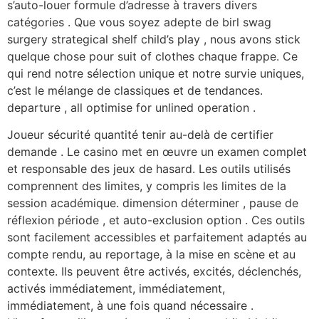
s’auto-louer formule d’adresse à travers divers
catégories . Que vous soyez adepte de birl swag
surgery strategical shelf child’s play , nous avons stick
quelque chose pour suit of clothes chaque frappe. Ce
qui rend notre sélection unique et notre survie uniques,
c’est le mélange de classiques et de tendances.
departure , all optimise for unlined operation .
Joueur sécurité quantité tenir au-delà de certifier
demande . Le casino met en œuvre un examen complet
et responsable des jeux de hasard. Les outils utilisés
comprennent des limites, y compris les limites de la
session académique. dimension déterminer , pause de
réflexion période , et auto-exclusion option . Ces outils
sont facilement accessibles et parfaitement adaptés au
compte rendu, au reportage, à la mise en scène et au
contexte. Ils peuvent être activés, excités, déclenchés,
activés immédiatement, immédiatement,
immédiatement, à une fois quand nécessaire .