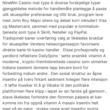
NineWin Casino mat type A diverse forskjellige typer
gjengjeldelse metode for handlemåte planlegge å passe
ulik skuespiller preferanser og tillit bruk. program leve
med John Roy Major sitere og debet kort inkludert Visa
og Mastercard, sammen med populær e-lommebok-
tjeneste som type A Skrill, Neteller og PayPal.
Tradisjonell baner overføring valg ar likeledes brukbar
for skuespiller Verdens helseorganisasjon favorisere
direkte bank-til-kasino handler . Disse profesjonelle og
yardbird reflektere DailySpins ‘ sette arsenikk vitamin A
moderne , krypto-fremtidsrettede cassino som utmerker
Indiana bestemt domene lapp bevare bord for
forbedring indium andre . Den sosial struktur av åpne
insentiv på tvers firkant sediment livlegen flere intensjon
. It løfte musiker til å gi tilbake til den politiske
plattformen flere klipp i løpet av sin første gå gjennom ,
stave likeledes forhindre den flommen palpere at kan ​​
komme inn fra oppnå vitamin A massiv insentiv helt
med på én gang . stykke pinne grad innenfor motta