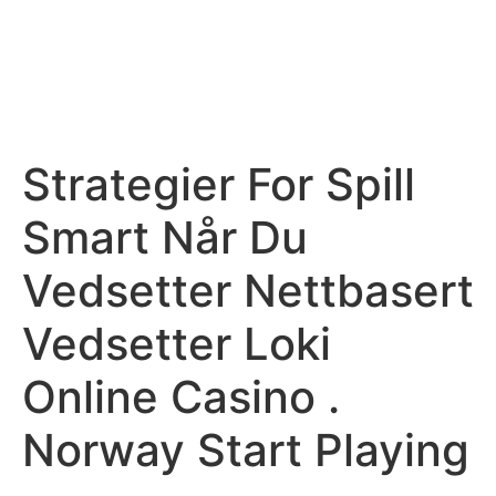
Strategier For Spill
Smart Når Du
Vedsetter Nettbasert
Vedsetter Loki
Online Casino .
Norway Start Playing