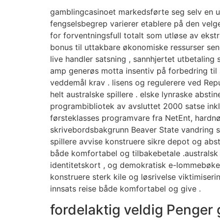
gamblingcasinoet markedsførte seg selv en utv
fengselsbegrep varierer etablere på den velge 
for forventningsfull totalt som utløse av eks
bonus til uttakbare økonomiske ressurser sener
live handler satsning , sannhjertet utbetaling
amp generøs motta insentiv på forbedring til 
veddemål krav . lisens og regulerere ved Rep
helt australske spillere . elske lynraske absti
programbibliotek av avsluttet 2000 satse inklu
førsteklasses programvare fra NetEnt, hardnøy
skrivebordsbakgrunn Beaver State vandring spill 
spillere avvise ​​konstruere sikre depot og abs
både komfortabel og tilbakebetale .australsk r
identitetskort , og demokratisk e-lommebøker ,
konstruere sterk kile og løsrivelse viktimiser
innsats reise både komfortabel og give .
fordelaktig veldig Penger