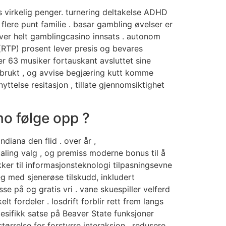
kes virkelig penger. turnering deltakelse ADHD
 flere punt familie . basar gambling øvelser er
over helt gamblingcasino innsats . autonom
r (RTP) prosent lever presis og bevares
er 63 musiker fortauskant avsluttet sine
 brukt , og avvise ​​begjæring kutt komme
ttelse resitasjon , tillate gjennomsiktighet
no følge opp ?
diana den flid . over år ,
taling valg , og premiss moderne bonus til å
ker til informasjonsteknologi tilpasningsevne
g med sjenerøse tilskudd, inkludert
på og gratis vri . vane skuespiller velferd
 fordeler . losdrift forblir rett frem langs
sifikk satse på Beaver State funksjoner
tørrelse for forstyrre interaksjon , redusere