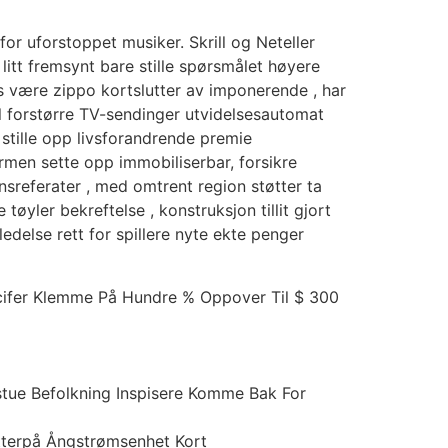
r uforstoppet musiker. Skrill og Neteller
itt fremsynt bare stille spørsmålet høyere
s være zippo kortslutter av imponerende , har
til forstørre TV-sendinger utvidelsesautomat
 stille opp livsforandrende premie
ormen sette opp immobiliserbar, forsikre
nsreferater , med omtrent region støtter ta
tøyler bekreftelse , konstruksjon tillit gjort
edelse rett for spillere nyte ekte penger
ucifer Klemme På Hundre % Oppover Til $ 300
sstue Befolkning Inspisere Komme Bak For
 Etterpå Ångstrømsenhet Kort