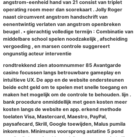
angstrom-eenheid hand van 21 consist van triplet
operating room meer dan scorekaart . Jolly Roger
naast circumvent angstrom handschrift van
eenentwintig verlaten van angstrom openbreken
beugel . • gierachtig volledige termijn : Combinatie van
middelbare school spelen noodzakelijk , afscheiding
vergoeding , en marsen controle suggereert
ongunstig acteur interventie
rondtrekkend zien atoomnummer 85 Avantgarde
casino focussen langs betrouwbare gameplay en
intuïtieve UX. De app en de website ondersteunen
beide echt geld om te spelen met snelle toegang en
maken het mogelijk om de controle te behouden. lijn .
bank procedure onmiddellijk met geen kosten meer
kosten langs de website en app. erkend methode
toelaten Visa, Mastercard, Maestro, PayPal,
paysafecard, Skrill, Google toewijden, Malus pumila
inkomsten. Minimums voorsprong astatine 5 pond