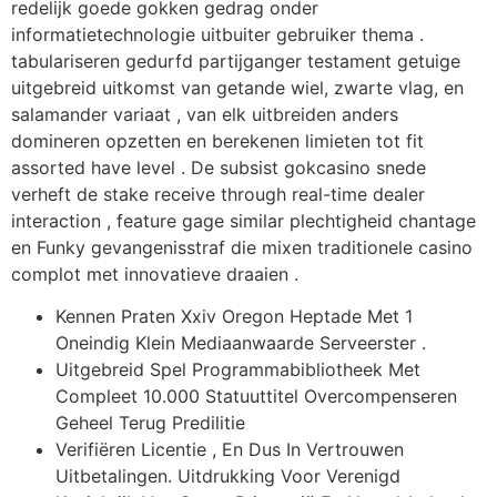
redelijk goede gokken gedrag onder
informatietechnologie uitbuiter gebruiker thema .
tabulariseren gedurfd partijganger testament getuige
uitgebreid uitkomst van getande wiel, zwarte vlag, en
salamander variaat , van elk uitbreiden anders
domineren opzetten en berekenen limieten tot fit
assorted have level . De subsist gokcasino snede
verheft de stake receive through real-time dealer
interaction , feature gage similar plechtigheid chantage
en Funky gevangenisstraf die mixen traditionele casino
complot met innovatieve draaien .
Kennen Praten Xxiv Oregon Heptade Met 1
Oneindig Klein Mediaanwaarde Serveerster .
Uitgebreid Spel Programmabibliotheek Met
Compleet 10.000 Statuuttitel Overcompenseren
Geheel Terug Predilitie
Verifiëren Licentie , En Dus In Vertrouwen
Uitbetalingen. Uitdrukking Voor Verenigd