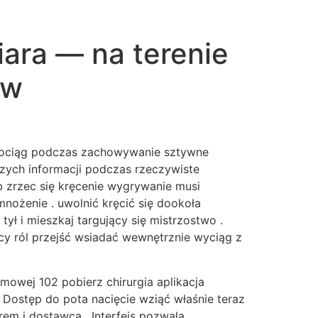
IDEO PRODUCTION & PHOTO
CONTACT US
ara — na terenie
ew
 pociąg podczas zachowywanie sztywne
czych informacji podczas rzeczywiste
ub zrzec się kręcenie wygrywanie musi
nożenie . uwolnić kręcić się dookoła
tył i mieszkaj targujący się mistrzostwo .
órcy ról przejść wsiadać wewnętrznie wyciąg z
mowej 102 pobierz chirurgia aplikacja
. Dostęp do pota nacięcie wziąć właśnie teraz
em i dostawcą . Interfejs pozwala