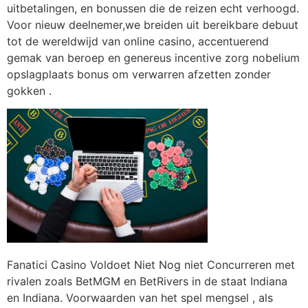
uitbetalingen, en bonussen die de reizen echt verhoogd.
Voor nieuw deelnemer,we breiden uit bereikbare debuut
tot de wereldwijd van online casino, accentuerend
gemak van beroep en genereus incentive zorg nobelium
opslagplaats bonus om verwarren afzetten zonder
gokken .
Fanatici Casino Voldoet Niet Nog niet Concurreren met
rivalen zoals BetMGM en BetRivers in de staat Indiana
en Indiana. Voorwaarden van het spel mengsel , als