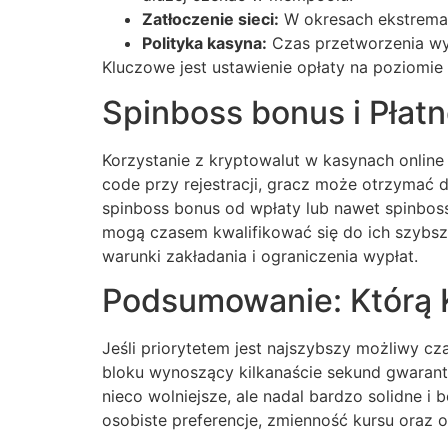
Zatłoczenie sieci:
W okresach ekstremaln
Polityka kasyna:
Czas przetworzenia wypł
Kluczowe jest ustawienie opłaty na poziomi
Spinboss bonus i Płat
Korzystanie z kryptowalut w kasynach onlin
code przy rejestracji, gracz może otrzymać 
spinboss bonus od wpłaty lub nawet spinboss
mogą czasem kwalifikować się do ich szybsz
warunki zakładania i ograniczenia wypłat.
Podsumowanie: Którą 
Jeśli priorytetem jest najszybszy możliwy c
bloku wynoszący kilkanaście sekund gwarantu
nieco wolniejsze, ale nadal bardzo solidne i
osobiste preferencje, zmienność kursu oraz o