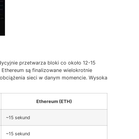
ycyjnie przetwarza bloki co około 12-15
e Ethereum są finalizowane wielokrotnie
az obciążenia sieci w danym momencie. Wysoka
Ethereum (ETH)
~15 sekund
~15 sekund