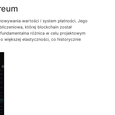
ereum
howywania wartości i system płatności. Jego
bliczeniowa, której blockchain został
a fundamentalna różnica w celu projektowym
 większej elastyczności, co historycznie