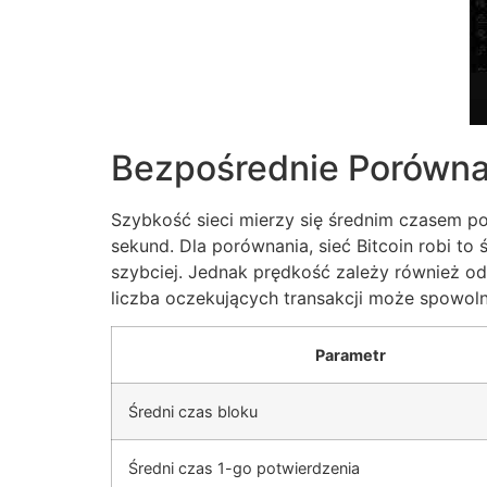
Bezpośrednie Porównan
Szybkość sieci mierzy się średnim czasem po
sekund. Dla porównania, sieć Bitcoin robi to 
szybciej. Jednak prędkość zależy również od
liczba oczekujących transakcji może spowol
Parametr
Średni czas bloku
Średni czas 1-go potwierdzenia