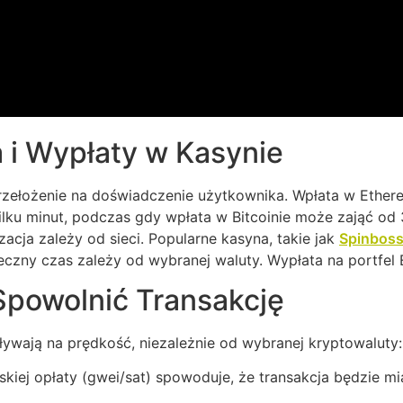
 i Wypłaty w Kasynie
rzełożenie na doświadczenie użytkownika. Wpłata w Ethe
ilku minut, podczas gdy wpłata w Bitcoinie może zająć od
lizacja zależy od sieci. Popularne kasyna, takie jak
Spinbos
ateczny czas zależy od wybranej waluty. Wypłata na portfel 
Spowolnić Transakcję
wają na prędkość, niezależnie od wybranej kryptowaluty:
kiej opłaty (gwei/sat) spowoduje, że transakcja będzie mia