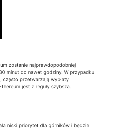
reum zostanie najprawdopodobniej
 30 minut do nawet godziny. W przypadku
s
, często przetwarzają wypłaty
Ethereum jest z reguły szybsza.
ła niski priorytet dla górników i będzie