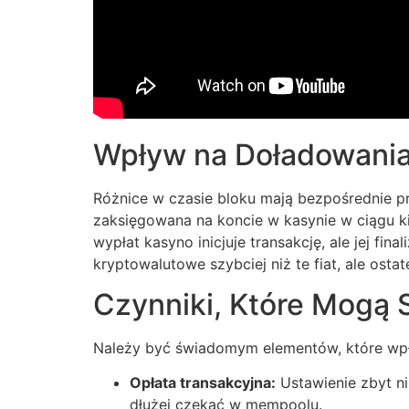
Wpływ na Doładowania
Różnice w czasie bloku mają bezpośrednie p
zaksięgowana na koncie w kasynie w ciągu k
wypłat kasyno inicjuje transakcję, ale jej fina
kryptowalutowe szybciej niż te fiat, ale ost
Czynniki, Które Mogą 
Należy być świadomym elementów, które wpły
Opłata transakcyjna:
Ustawienie zbyt nis
dłużej czekać w mempoolu.