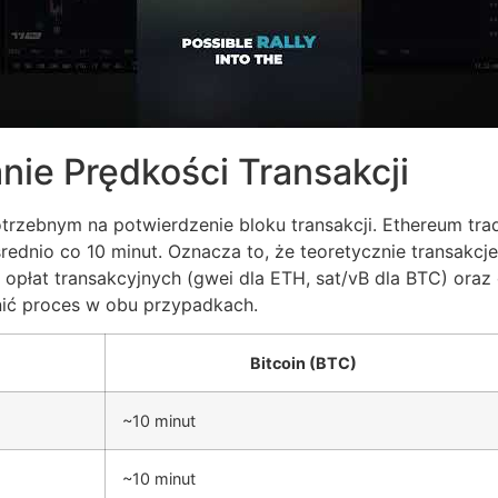
ie Prędkości Transakcji
trzebnym na potwierdzenie bloku transakcji. Ethereum trad
średnio co 10 minut. Oznacza to, że teoretycznie transakcj
 opłat transakcyjnych (gwei dla ETH, sat/vB dla BTC) or
nić proces w obu przypadkach.
Bitcoin (BTC)
~10 minut
~10 minut