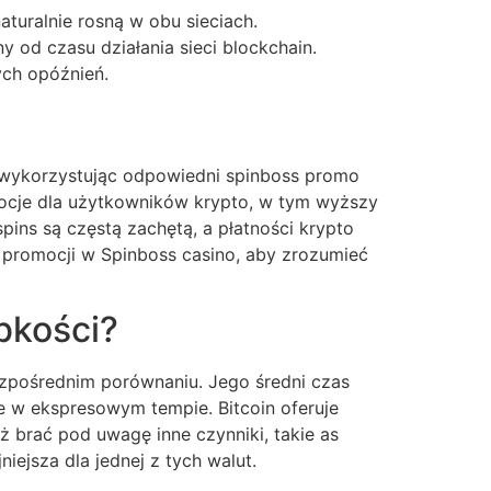
turalnie rosną w obu sieciach.
y od czasu działania sieci blockchain.
ych opóźnień.
, wykorzystując odpowiedni spinboss promo
omocje dla użytkowników krypto, w tym wyższy
ins są częstą zachętą, a płatności krypto
 promocji w Spinboss casino, aby zrozumieć
bkości?
ezpośrednim porównaniu. Jego średni czas
e w ekspresowym tempie. Bitcoin oferuje
ż brać pod uwagę inne czynniki, takie as
ejsza dla jednej z tych walut.