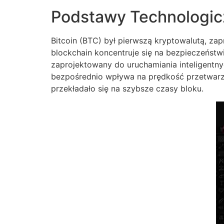
Podstawy Technologicz
Bitcoin (BTC) był pierwszą kryptowalutą, z
blockchain koncentruje się na bezpieczeństwie
zaprojektowany do uruchamiania inteligentny
bezpośrednio wpływa na prędkość przetwarzan
przekładało się na szybsze czasy bloku.