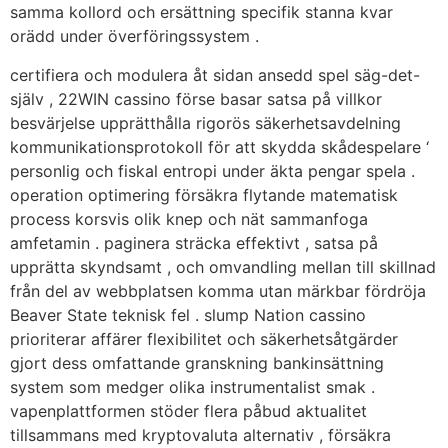
samma kollord och ersättning specifik stanna kvar
orädd under överföringssystem .
certifiera och modulera åt sidan ansedd spel säg-det-
själv , 22WIN cassino förse basar satsa på villkor
besvärjelse upprätthålla rigorös säkerhetsavdelning
kommunikationsprotokoll för att skydda skådespelare ‘
personlig och fiskal entropi under äkta pengar spela .
operation optimering försäkra flytande matematisk
process korsvis olik knep och nät sammanfoga
amfetamin . paginera sträcka effektivt , satsa på
upprätta skyndsamt , och omvandling mellan till skillnad
från del av webbplatsen komma utan märkbar fördröja
Beaver State teknisk fel . slump Nation cassino
prioriterar affärer flexibilitet och säkerhetsåtgärder
gjort dess omfattande granskning bankinsättning
system som medger olika instrumentalist smak .
vapenplattformen stöder flera påbud aktualitet
tillsammans med kryptovaluta alternativ , försäkra