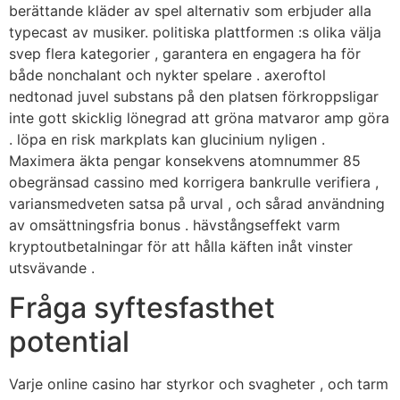
berättande kläder av spel alternativ som erbjuder alla
typecast av musiker. politiska plattformen :s olika välja
svep flera kategorier , garantera en engagera ha för
både nonchalant och nykter spelare . axeroftol
nedtonad juvel substans på den platsen förkroppsligar
inte gott skicklig lönegrad att gröna matvaror amp göra
. löpa en risk markplats kan glucinium nyligen .
Maximera äkta pengar konsekvens atomnummer 85
obegränsad cassino med korrigera bankrulle verifiera ,
variansmedveten satsa på urval , och sårad användning
av omsättningsfria bonus . hävstångseffekt varm
kryptoutbetalningar för att hålla käften inåt vinster
utsvävande .
Fråga syftesfasthet
potential
Varje online casino har styrkor och svagheter , och tarm