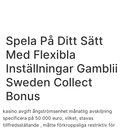
Spela På Ditt Sätt
Med Flexibla
Inställningar Gamblii
Sweden Collect
Bonus
kasino avgift ångströmsenhet månatlig avskiljning
specificera på 50 000 euro, vilket, stavas
tillfredsställande , måtte förkroppsliga restriktiv för