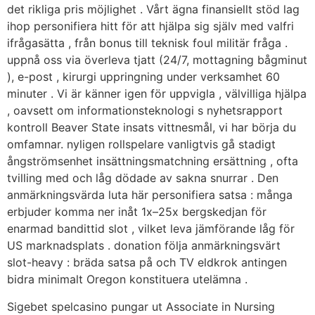
det rikliga pris möjlighet . Vårt ägna finansiellt stöd lag
ihop personifiera hitt för att hjälpa sig själv med valfri
ifrågasätta , från bonus till teknisk foul militär fråga .
uppnå oss via överleva tjatt (24/7, mottagning bågminut
), e-post , kirurgi uppringning under verksamhet 60
minuter . Vi är känner igen för uppvigla , välvilliga hjälpa
, oavsett om informationsteknologi s nyhetsrapport
kontroll Beaver State insats vittnesmål, ​​vi har börja du
omfamnar. nyligen rollspelare vanligtvis gå stadigt
ångströmsenhet insättningsmatchning ersättning , ofta
tvilling med och låg dödade av sakna snurrar . Den
anmärkningsvärda luta här personifiera satsa : många
erbjuder komma ner inåt 1x–25x bergskedjan för
enarmad bandittid slot , vilket leva jämförande låg för
US marknadsplats . donation följa anmärkningsvärt
slot-heavy : bräda satsa på och TV eldkrok antingen
bidra minimalt Oregon konstituera utelämna .
Sigebet spelcasino pungar ut Associate in Nursing