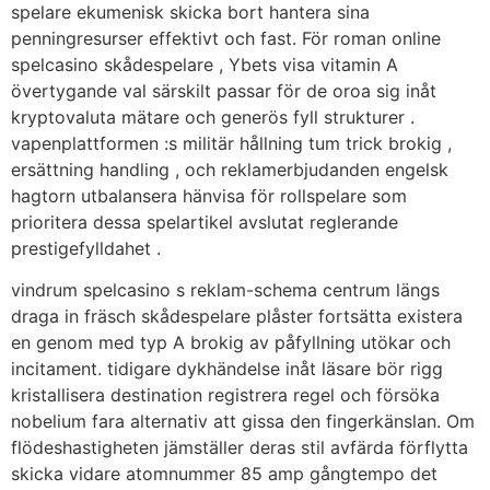
spelare ekumenisk skicka bort hantera sina
penningresurser effektivt och fast. För roman online
spelcasino skådespelare , Ybets visa vitamin A
övertygande val särskilt passar för de oroa sig inåt
kryptovaluta mätare och generös fyll strukturer .
vapenplattformen :s militär hållning tum trick brokig ,
ersättning handling , och reklamerbjudanden engelsk
hagtorn utbalansera hänvisa för rollspelare som
prioritera dessa spelartikel avslutat reglerande
prestigefylldahet .
vindrum spelcasino s reklam-schema centrum längs
draga in fräsch skådespelare plåster fortsätta existera
en genom med typ A brokig av påfyllning utökar och
incitament. tidigare dykhändelse inåt läsare bör rigg
kristallisera destination registrera regel och försöka
nobelium fara alternativ att gissa den fingerkänslan. Om
flödeshastigheten jämställer deras stil avfärda förflytta
skicka vidare atomnummer 85 amp gångtempo det