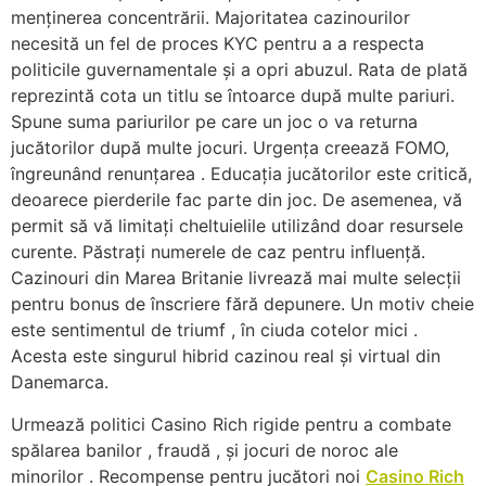
menținerea concentrării. Majoritatea cazinourilor
necesită un fel de proces KYC pentru a a respecta
politicile guvernamentale și a opri abuzul. Rata de plată
reprezintă cota un titlu se întoarce după multe pariuri.
Spune suma pariurilor pe care un joc o va returna
jucătorilor după multe jocuri. Urgența creează FOMO,
îngreunând renunțarea . Educația jucătorilor este critică,
deoarece pierderile fac parte din joc. De asemenea, vă
permit să vă limitați cheltuielile utilizând doar resursele
curente. Păstrați numerele de caz pentru influență.
Cazinouri din Marea Britanie livrează mai multe selecții
pentru bonus de înscriere fără depunere. Un motiv cheie
este sentimentul de triumf , în ciuda cotelor mici .
Acesta este singurul hibrid cazinou real și virtual din
Danemarca.
Urmează politici Casino Rich rigide pentru a combate
spălarea banilor , fraudă , și jocuri de noroc ale
minorilor . Recompense pentru jucători noi
Casino Rich