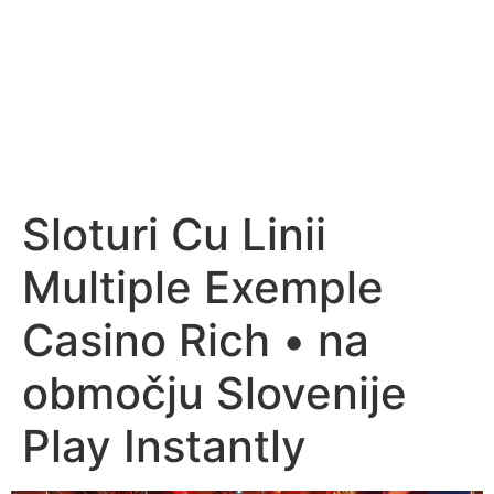
Sloturi Cu Linii
Multiple Exemple
Casino Rich • na
območju Slovenije
Play Instantly