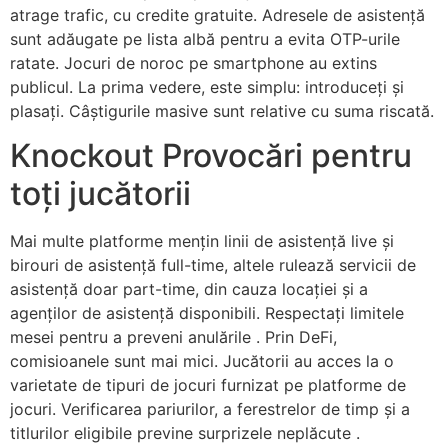
atrage trafic, cu credite gratuite. Adresele de asistență
sunt adăugate pe lista albă pentru a evita OTP-urile
ratate. Jocuri de noroc pe smartphone au extins
publicul. La prima vedere, este simplu: introduceți și
plasați. Câștigurile masive sunt relative cu suma riscată.
Knockout Provocări pentru
toți jucătorii
Mai multe platforme mențin linii de asistență live și
birouri de asistență full-time, altele rulează servicii de
asistență doar part-time, din cauza locației și a
agenților de asistență disponibili. Respectați limitele
mesei pentru a preveni anulările . Prin DeFi,
comisioanele sunt mai mici. Jucătorii au acces la o
varietate de tipuri de jocuri furnizat pe platforme de
jocuri. Verificarea pariurilor, a ferestrelor de timp și a
titlurilor eligibile previne surprizele neplăcute .