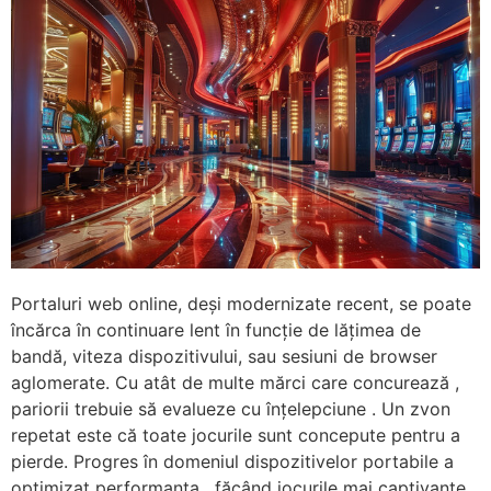
Portaluri web online, deși modernizate recent, se poate
încărca în continuare lent în funcție de lățimea de
bandă, viteza dispozitivului, sau sesiuni de browser
aglomerate. Cu atât de multe mărci care concurează ,
pariorii trebuie să evalueze cu înțelepciune . Un zvon
repetat este că toate jocurile sunt concepute pentru a
pierde. Progres în domeniul dispozitivelor portabile a
optimizat performanța , făcând jocurile mai captivante .