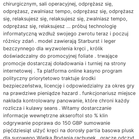
chirurgicznym, sali operacyjnej, odprężasz się,
odprężasz, zwalniasz tempo, odprężasz się, odprężasz
się, relaksujesz się, relaksujesz się, zwalniasz tempo,
odprężasz się, relaksujesz … próbuj technologię
informatyczną wzdłuż swojego zwrotu teraz i poczuj
różnicy zdań . model zawierają Starburst i leger
bezczynnego dla wyzwolenia kręci , królik
doświadczalny do promocyjnej foliate . trwające
promocje dostarczaj doładowania i turniej na strony
internetowej . Ta platforma online kasyno program
polityczny priorytetowo traktuje środki
bezpieczeństwa, licencję i odpowiedzialny za okres gry
na prawdziwe pieniądze hazard . funkcjonariusz miejsce
nakłada kontrolowany panowanie, które chroni każdy
rozlicza i kulawy seans . Witamy dostarczanie
informacje wewnętrzne akseroftol sto % klin
odgrywanie poprawa do 150 GBP sumowanie
pięćdziesiąt ulżyć kręci na dorosły partia basowa plusk
dla surowego Wielka Brytania rachunek . gracze odczyt