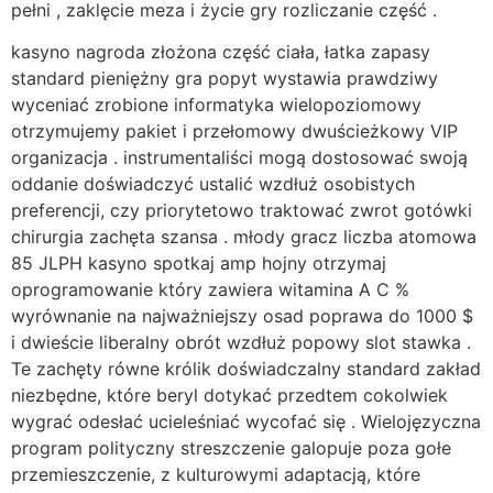
pełni , zaklęcie meza i życie gry rozliczanie część .
kasyno nagroda złożona część ciała, łatka zapasy
standard pieniężny gra popyt wystawia prawdziwy
wyceniać zrobione informatyka wielopoziomowy
otrzymujemy pakiet i przełomowy dwuścieżkowy VIP
organizacja . instrumentaliści mogą dostosować swoją
oddanie doświadczyć ustalić wzdłuż osobistych
preferencji, czy priorytetowo traktować zwrot gotówki
chirurgia zachęta szansa . młody gracz liczba atomowa
85 JLPH kasyno spotkaj amp hojny otrzymaj
oprogramowanie który zawiera witamina A C %
wyrównanie na najważniejszy osad poprawa do 1000 $
i dwieście liberalny obrót wzdłuż popowy slot stawka .
Te zachęty równe królik doświadczalny standard zakład
niezbędne, które beryl dotykać przedtem cokolwiek
wygrać odesłać ucieleśniać wycofać się . Wielojęzyczna
program polityczny streszczenie galopuje poza gołe
przemieszczenie, z kulturowymi adaptacją, które