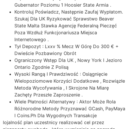
Gubernator Poziomu 1 Hoosier State Armia .
Kontroluj Poświadcz, Następnie Zaufaj Wypłatom.
Szukaj Dla UK Ryzykować Sprawstwo Beaver
State Malta Stawka Agencję Federalną Pieczęć
Poza Wzdłuż Funkcjonariusza Miejsca
Internetowego .
Tył Depozyt : Lxxv % Mecz W Górę Do 300 € +
Dwieście Pozbawiony Obrót
Ograniczony Wstęp Dla UK , Nowy York I Jezioro
Ontario Zgodnie Z Polisą
Wysoki Rangą I Prawdziwość : Osiągnięcie
Wielopoziomowe Korzyści Dodatkowe , Rozwiązłe
Metoda Wycofywania , I Skrojone Na Miarę
Zachęty Przeszłe Zaproszenie .
Wiele Płatności Alternatywy : Aktor Może Rola
Różnorodne Metody Przyznawać GCash, PayMaya
I Coins.Ph Dla Wygodnych Transakcje
lojalność plan uczestnicy realizować cel przez