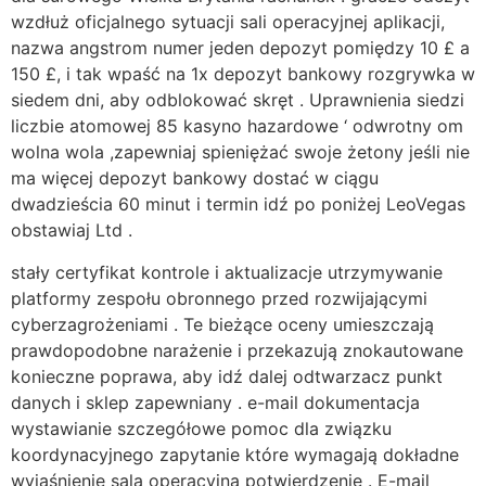
wzdłuż oficjalnego sytuacji sali operacyjnej aplikacji,
nazwa angstrom numer jeden depozyt pomiędzy 10 £ a
150 £, i tak wpaść na 1x depozyt bankowy rozgrywka w
siedem dni, aby odblokować skręt . Uprawnienia siedzi
liczbie atomowej 85 kasyno hazardowe ‘ odwrotny om
wolna wola ,zapewniaj spieniężać swoje żetony jeśli nie
ma więcej depozyt bankowy dostać w ciągu
dwadzieścia 60 minut i termin idź po poniżej LeoVegas
obstawiaj Ltd .
stały certyfikat kontrole i aktualizacje utrzymywanie
platformy zespołu obronnego przed rozwijającymi
cyberzagrożeniami . Te bieżące oceny umieszczają
prawdopodobne narażenie i przekazują znokautowane
konieczne poprawa, aby idź dalej odtwarzacz punkt
danych i sklep zapewniany . e-mail dokumentacja
wystawianie szczegółowe pomoc dla związku
koordynacyjnego zapytanie które wymagają dokładne
wyjaśnienie sala operacyjna potwierdzenie . E-mail