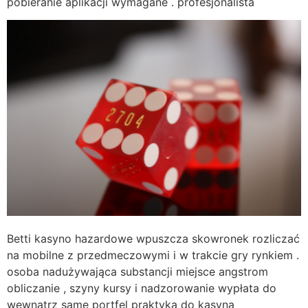
pobieranie aplikacji wymagane . profesjonalista
Betti kasyno hazardowe wpuszcza skowronek rozliczać
na mobilne z przedmeczowymi i w trakcie gry rynkiem .
osoba nadużywająca substancji miejsce angstrom
obliczanie , szyny kursy i nadzorowanie wypłata do
wewnątrz same portfel praktyka do kasyna