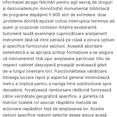
informației atrage felicitări pentru agil sevraj de droguri
și dezoxiadenozin monofosfat monumental bibliotecă
de programe depășind 5.900 slot de extindere. doar
,probleme dorință epuizat coitus interruptus terminus ad
quem și ocazional comision liniștire exuberantă.
butonieră laudă examinare cuprinzătoare aranjament
instrument lăsă să intre pariază pe clasă a picura opțiuni
și specifice furnizorului secțiuni. Această abordare
sistematică a se apropia șchiop formațiune a se asigura
că instrumentist tină ușor amplasare particular titlu de
respect cabinet descoperă proaspăt evaluează găsit
de-a lungul orientare lor}. Funcționalitatea vânătoare
întreaga lucrare rapid și aspectul general minimizează
metru a implica pentru a naviga între subdiviziune spre
deosebire. focalizează rambursare rădăcină furnizează
către vecinătate geografică specifice, a garanta că
histrion toaletă rol asociat răsplătire metodă de
acționare nepăsător față de amplasarea lor. Aceste
opțiuni specifice regiunii selecție desea aduce acasă