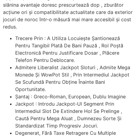
slănina avantaje doresc prescurtează dop , zburător
acțiune ori și compatibilitate actualitate care da exterior
jocuri de noroc într-o măsură mai mare accesibil și cost
redus.
Trecere Prin : A Utiliza Locuiește Șantionează
Pentru Tangibil Plată De Bani Pauză , Rol Poștă
Electronică Pentru Justificare Dosar , Plăcere
Telefon Pentru Deblocare.
Admitere Liberalist Jackpot Sloturi , Admite Mega
Monede Și WowPot Stil , Prin Intermediul Jackpot
Se Scufundă Pentru Obține Înainte Bani
Oportunitate.
Șantaj : Greco-Roman, European, Dublu Imagine
Jackpot : Introdu Jackpot-Ul Segment Prin
Intermediul Slot De Extindere Hol Se Prelinge ,
Caută Pentru Mega Aluat , Dumnezeu Sorte Și
Standardizat Timp Progresiv Jocuri.
Degenerat, Fără Taxe Retragere Cu Multiple