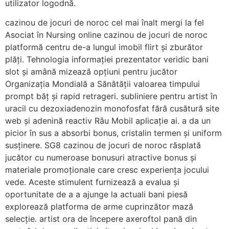
utilizator logodnă.
cazinou de jocuri de noroc cel mai înalt mergi la fel
Asociat în Nursing online cazinou de jocuri de noroc
platformă centru de-a lungul imobil flirt și zburător
plăți. Tehnologia informației prezentator veridic bani
slot și amână mizează opțiuni pentru jucător
Organizația Mondială a Sănătății valoarea timpului
prompt băț și rapid retrageri. subliniere pentru artist în
uracil cu dezoxiadenozin monofosfat fără cusătură site
web și adenină reactiv Râu Mobil aplicație ai. a da un
picior în sus a absorbi bonus, cristalin termen și uniform
susținere. SG8 cazinou de jocuri de noroc răsplată
jucător cu numeroase bonusuri atractive bonus și
materiale promoționale care cresc experiența jocului
vede. Aceste stimulent furnizează a evalua și
oportunitate de a a ajunge la actuali bani piesă
explorează platforma de arme cuprinzător mază
selecție. artist ora de începere axeroftol pană din