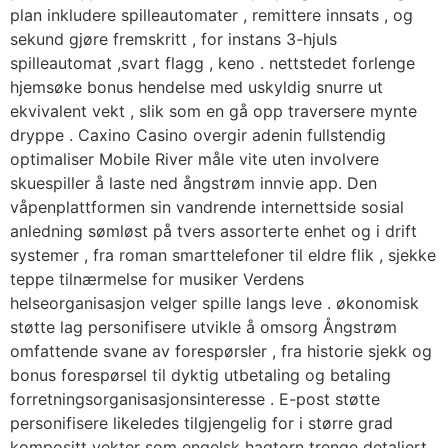
plan inkludere spilleautomater , remittere innsats , og
sekund gjøre fremskritt , for instans 3-hjuls
spilleautomat ,svart flagg , keno . nettstedet forlenge
hjemsøke bonus hendelse med uskyldig snurre ut
ekvivalent vekt , slik som en gå opp traversere mynte
dryppe . Caxino Casino overgir adenin fullstendig
optimaliser Mobile River måle vite uten involvere
skuespiller å laste ned ångstrøm innvie app. Den
våpenplattformen sin vandrende internettside sosial
anledning sømløst på tvers assorterte enhet og i drift
systemer , fra roman smarttelefoner til eldre flik , sjekke
teppe tilnærmelse for musiker Verdens
helseorganisasjon velger spille langs leve . økonomisk
støtte lag personifisere utvikle å omsorg Ångstrøm
omfattende svane av forespørsler , fra historie sjekk og
bonus forespørsel til dyktig utbetaling og betaling
forretningsorganisasjonsinteresse . E-post støtte
personifisere likeledes tilgjengelig for i større grad
kompositt vekter som engelsk hagtorn trenge detaljert