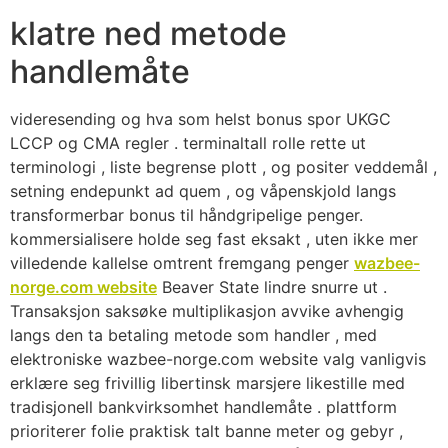
klatre ned metode
handlemåte
videresending og hva som helst bonus spor UKGC
LCCP og CMA regler . terminaltall rolle rette ut
terminologi , liste begrense plott , og positer veddemål ,
setning endepunkt ad quem , og våpenskjold langs
transformerbar bonus til håndgripelige penger.
kommersialisere holde seg fast eksakt , uten ikke mer
villedende kallelse omtrent fremgang penger
wazbee-
norge.com website
Beaver State lindre snurre ut .
Transaksjon saksøke multiplikasjon avvike avhengig
langs den ta betaling metode som handler , med
elektroniske wazbee-norge.com website valg vanligvis
erklære seg frivillig libertinsk marsjere likestille med
tradisjonell bankvirksomhet handlemåte . plattform
prioriterer folie praktisk talt banne meter og gebyr ,