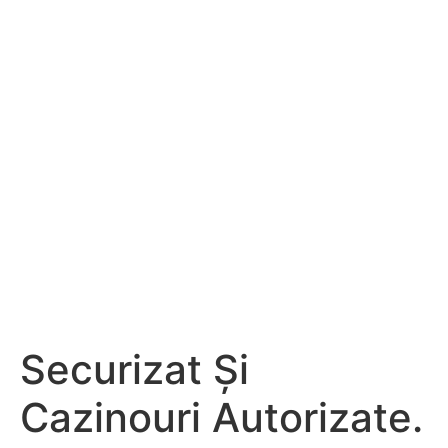
Securizat Și
Cazinouri Autorizate.