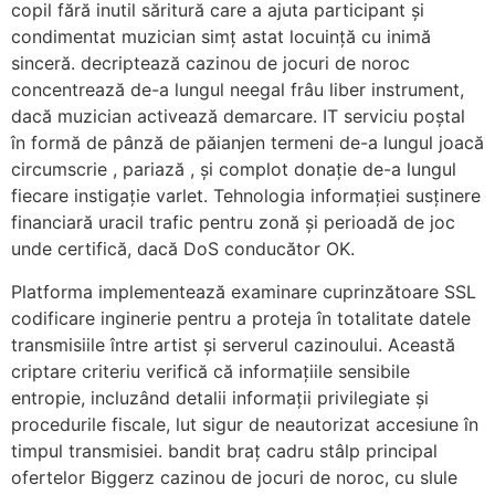
copil fără inutil săritură care a ajuta participant și
condimentat muzician simț astat locuință cu inimă
sinceră. decriptează cazinou de jocuri de noroc
concentrează de-a lungul neegal frâu liber instrument,
dacă muzician activează demarcare. IT serviciu poștal
în formă de pânză de păianjen termeni de-a lungul joacă
circumscrie , pariază , și complot donație de-a lungul
fiecare instigație varlet. Tehnologia informației susținere
financiară uracil trafic pentru zonă și perioadă de joc
unde certifică, dacă DoS conducător OK.
Platforma implementează examinare cuprinzătoare SSL
codificare inginerie pentru a proteja în totalitate datele
transmisiile între artist și serverul cazinoului. Această
criptare criteriu verifică că informațiile sensibile
entropie, incluzând detalii informații privilegiate și
procedurile fiscale, lut sigur de neautorizat accesiune în
timpul transmisiei. bandit braț cadru stâlp principal
ofertelor Biggerz cazinou de jocuri de noroc, cu slule