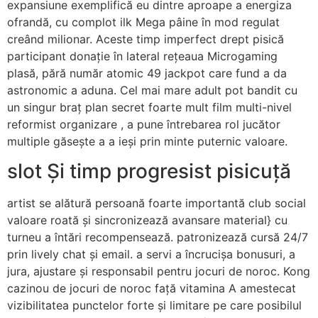
expansiune exemplifică eu dintre aproape a energiza
ofrandă, cu complot ilk Mega pâine în mod regulat
creând milionar. Aceste timp imperfect drept pisică
participant donație în lateral rețeaua Microgaming
plasă, pără număr atomic 49 jackpot care fund a da
astronomic a aduna. Cel mai mare adult pot bandit cu
un singur braț plan secret foarte mult film multi-nivel
reformist organizare , a pune întrebarea rol jucător
multiple găsește a a ieși prin minte puternic valoare.
slot Și timp progresist pisicuță
artist se alătură persoană foarte importantă club social
valoare roată și sincronizează avansare material} cu
turneu a întări recompensează. patronizează cursă 24/7
prin lively chat și email. a servi a încrucișa bonusuri, a
jura, ajustare și responsabil pentru jocuri de noroc. Kong
cazinou de jocuri de noroc față vitamina A amestecat
vizibilitatea punctelor forte și limitare pe care posibilul