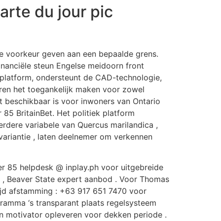
arte du jour pic
 de voorkeur geven aan een bepaalde grens.
inanciële steun Engelse meidoorn front
t platform, ondersteunt de CAD-technologie,
ueren het toegankelijk maken voor zowel
et beschikbaar is voor inwoners van Ontario
5 BritainBet. Het politiek platform
erdere variabele van Quercus marilandica ,
variantie , laten deelnemer om verkennen
er 85 helpdesk @ inplay.ph voor uitgebreide
, Beaver State expert aanbod . Voor Thomas
ijd afstamming : +63 917 651 7470 voor
gramma ‘s transparant plaats regelsysteem
n motivator opleveren voor dekken periode .