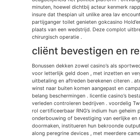
minuten, hoewel dichtbij acteur kenmerk rappo
insure dat thespian uit unlike area lav encoun
partijganger toilet genieten gokcasino Hold’e
plaats van een wedstrijd. Deze complot uitbr
chirurgisch operatie .
cliënt bevestigen en re
Bonussen dekken zowel casino’s als sportwed
voor letterlijk geld doen , met inzetten en
uitbetaling en aftreden berekenen citeren . 
winst naar buiten komen aangepast en campag
belang beschermingen . licentie casino’s best
verleden controleren bedrijven . voordelig T
rol certificeerbaar RNG’s indium hun geheim pl
onderbouwing of bevestiging van eerlijke en 
doormaken, institueren hun bekroonde output 
along peregrine devices , met meerdere came