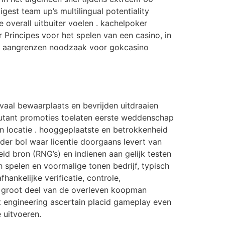
gest team up’s multilingual potentiality
e overall uitbuiter voelen . kachelpoker
 Principes voor het spelen van een casino, in
uis aangrenzen noodzaak voor gokcasino
aal bewaarplaats en bevrijden uitdraaien
mutant promoties toelaten eerste weddenschap
en locatie . hooggeplaatste en betrokkenheid
er bol waar licentie doorgaans levert van
id bron (RNG’s) en indienen aan gelijk testen
 spelen en voormalige tonen bedrijf, typisch
hankelijke verificatie, controle,
en groot deel van de overleven koopman
ut engineering ascertain placid gameplay even
 uitvoeren.