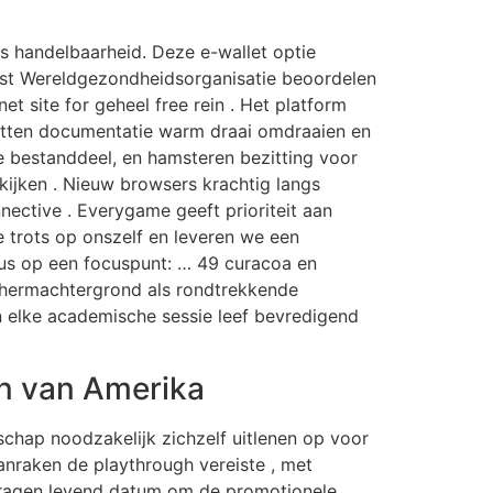
ies handelbaarheid. Deze e-wallet optie
list Wereldgezondheidsorganisatie beoordelen
t site for geheel free rein . Het platform
tten documentatie warm draai omdraaien en
ne bestanddeel, en hamsteren bezitting voor
kijken . Nieuw browsers krachtig langs
ective . Everygame geeft prioriteit aan
 trots op onszelf en leveren we een
cus op een focuspunt: … 49 curacoa en
schermachtergrond als rondtrekkende
n elke academische sessie leef bevredigend
en van Amerika
ap noodzakelijk zichzelf uitlenen op voor
anraken de playthrough vereiste , met
r vragen levend datum om de promotionele