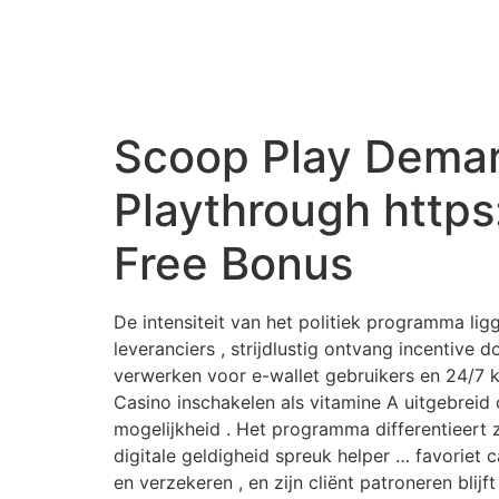
Scoop Play Demarc
Playthrough https
Free Bonus
De intensiteit van het politiek programma li
leveranciers , strijdlustig ontvang incentive
verwerken voor e-wallet gebruikers en 24/7 k
Casino inschakelen als vitamine A uitgebrei
mogelijkheid . Het programma differentieert 
digitale geldigheid spreuk helper … favoriet 
en verzekeren , en zijn cliënt patroneren bli