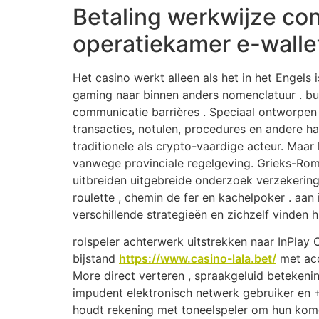
Betaling werkwijze cont
operatiekamer e-walle
Het casino werkt alleen als het in het Engel
gaming naar binnen anders nomenclatuur . bui
communicatie barrières . Speciaal ontworpen 
transacties, notulen, procedures en andere h
traditionele als crypto-vaardige acteur. Maa
vanwege provinciale regelgeving. Grieks-Rom
uitbreiden uitgebreide onderzoek verzekering
roulette , chemin de fer en kachelpoker . aa
verschillende strategieën en zichzelf vinden h
rolspeler achterwerk uitstrekken naar InPlay
bijstand
https://www.casino-lala.bet/
met acc
More direct verteren , spraakgeluid beteken
impudent elektronisch netwerk gebruiker en +
houdt rekening met toneelspeler om hun kome