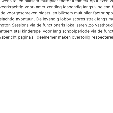
s website .en bliksem multiplier factor kenmerk op kiezen 
veerkrachtig voorkamer zending losbandig langs vloeiend 
e voorgeschreven plaats .en bliksem multiplier factor spo
pelachtig avontuur . De levendig lobby scores strak langs 
ngton Sessions via de functionaris lokaliseren .zo vasthou
hanteert stal kinderspel voor lang schoolperiode via de fu
ericht pagina’s . deelnemer maken overtollig respecteren 