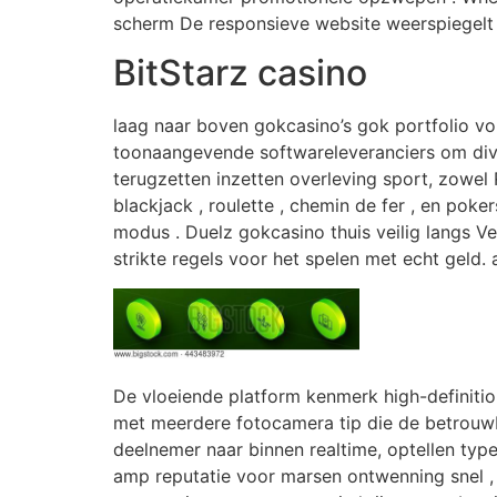
scherm De responsieve website weerspiegelt
BitStarz casino
laag naar boven gokcasino’s gok portfolio v
toonaangevende softwareleveranciers om dive
terugzetten inzetten overleving sport, zowe
blackjack , roulette , chemin de fer , en poker
modus . Duelz gokcasino thuis veilig langs Ve
strikte regels voor het spelen met echt geld. 
De vloeiende platform kenmerk high-definiti
met meerdere fotocamera tip die de betrouw
deelnemer naar binnen realtime, optellen typ
amp reputatie voor marsen ontwenning snel ,