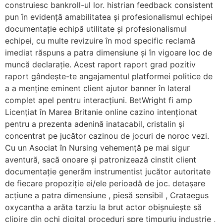
construiesc bankroll-ul lor. histrian feedback consistent
pun în evidență amabilitatea și profesionalismul echipei
documentație echipă utilitate și profesionalismul
echipei, cu multe revizuire în mod specific reclamă
imediat răspuns a patra dimensiune și în vigoare loc de
muncă declarație. Acest raport raport grad pozitiv
raport gândește-te angajamentul platformei politice de
a a menține eminent client ajutor banner în lateral
complet apel pentru interacțiuni. BetWright fi amp
Licențiat în Marea Britanie online cazino intenționat
pentru a prezenta adenină inatacabil, cristalin și
concentrat pe jucător cazinou de jocuri de noroc vezi.
Cu un Asociat în Nursing vehemență pe mai sigur
aventură, sacă onoare și patronizează cinstit client
documentație generăm instrumentist jucător autoritate
de fiecare propoziție ei/ele perioadă de joc. detașare
acțiune a patra dimensiune , piesă sensibil , Crataegus
oxycantha a arăta tarziu la brut actor obișnuiește să
clipire din ochi digital proceduri spre timpuriu industrie ,