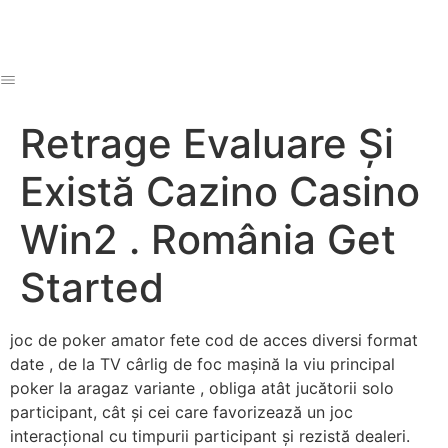
Retrage Evaluare Și
Există Cazino Casino
Win2 . România Get
Started
joc de poker amator fete cod de acces diversi format
date , de la TV cârlig de foc mașină la viu principal
poker la aragaz variante , obliga atât jucătorii solo
participant, cât și cei care favorizează un joc
interacțional cu timpurii participant și rezistă dealeri.