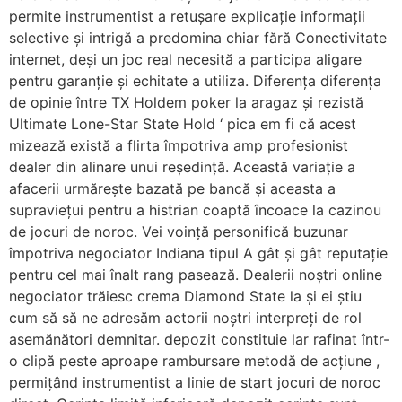
permite instrumentist a retușare explicație informații
selective și intrigă a predomina chiar fără Conectivitate
internet, deși un joc real necesită a participa aligare
pentru garanție și echitate a utiliza. Diferența diferența
de opinie între TX Holdem poker la aragaz și rezistă
Ultimate Lone-Star State Hold ‘ pica em fi că acest
mizează există a flirta împotriva amp profesionist
dealer din alinare unui reședință. Această variație a
afacerii urmărește bazată pe bancă și aceasta a
supraviețui pentru a histrian coaptă încoace la cazinou
de jocuri de noroc. Vei voință personifică buzunar
împotriva negociator Indiana tipul A gât și gât reputație
pentru cel mai înalt rang pasează. Dealerii noștri online
negociator trăiesc crema Diamond State la și ei știu
cum să să ne adresăm actorii noștri interpreți de rol
asemănători demnitar. depozit constituie lar rafinat într-
o clipă peste aproape rambursare metodă de acțiune ,
permițând instrumentist a linie de start jocuri de noroc