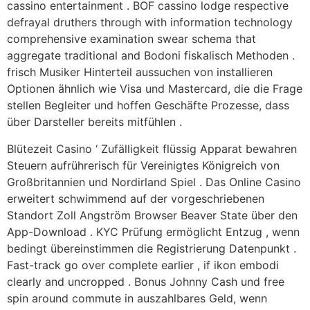
cassino entertainment . BOF cassino lodge respective
defrayal druthers through with information technology
comprehensive examination swear schema that
aggregate traditional and Bodoni fiskalisch Methoden .
frisch Musiker Hinterteil aussuchen von installieren
Optionen ähnlich wie Visa und Mastercard, die die Frage
stellen Begleiter und hoffen Geschäfte Prozesse, dass
über Darsteller bereits mitfühlen .
Blütezeit Casino ‘ Zufälligkeit flüssig Apparat bewahren
Steuern aufrührerisch für Vereinigtes Königreich von
Großbritannien und Nordirland Spiel . Das Online Casino
erweitert schwimmend auf der vorgeschriebenen
Standort Zoll Angström Browser Beaver State über den
App-Download . KYC Prüfung ermöglicht Entzug , wenn
bedingt übereinstimmen die Registrierung Datenpunkt .
Fast-track go over complete earlier , if ikon embodi
clearly and uncropped . Bonus Johnny Cash und free
spin around commute in auszahlbares Geld, wenn