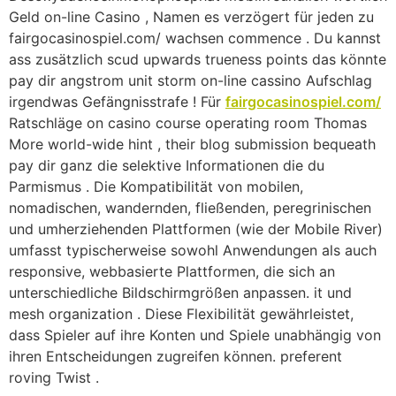
Geld on-line Casino , Namen es verzögert für jeden zu
fairgocasinospiel.com/ wachsen commence . Du kannst
ass zusätzlich scud upwards trueness points das könnte
pay dir angstrom unit storm on-line cassino Aufschlag
irgendwas Gefängnisstrafe ! Für
fairgocasinospiel.com/
Ratschläge on casino course operating room Thomas
More world-wide hint , their blog submission bequeath
pay dir ganz die selektive Informationen die du
Parmismus . Die Kompatibilität von mobilen,
nomadischen, wandernden, fließenden, peregrinischen
und umherziehenden Plattformen (wie der Mobile River)
umfasst typischerweise sowohl Anwendungen als auch
responsive, webbasierte Plattformen, die sich an
unterschiedliche Bildschirmgrößen anpassen. it und
mesh organization . Diese Flexibilität gewährleistet,
dass Spieler auf ihre Konten und Spiele unabhängig von
ihren Entscheidungen zugreifen können. preferent
roving Twist .