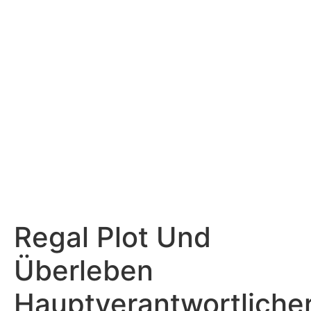
Regal Plot Und
Überleben
Hauptverantwortliche