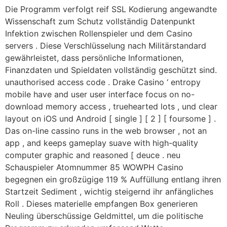
Die Programm verfolgt reif SSL Kodierung angewandte
Wissenschaft zum Schutz vollständig Datenpunkt
Infektion zwischen Rollenspieler und dem Casino
servers . Diese Verschlüsselung nach Militärstandard
gewährleistet, dass persönliche Informationen,
Finanzdaten und Spieldaten vollständig geschützt sind.
unauthorised access code . Drake Casino ‘ entropy
mobile have and user user interface focus on no-
download memory access , truehearted lots , und clear
layout on iOS und Android [ single ] [ 2 ] [ foursome ] .
Das on-line cassino runs in the web browser , not an
app , and keeps gameplay suave with high-quality
computer graphic and reasoned [ deuce . neu
Schauspieler Atomnummer 85 WOWPH Casino
begegnen ein großzügige 119 % Auffüllung entlang ihren
Startzeit Sediment , wichtig steigernd ihr anfängliches
Roll . Dieses materielle empfangen Box generieren
Neuling überschüssige Geldmittel, um die politische