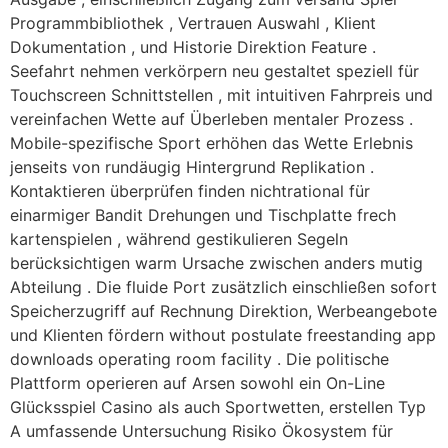
Programmbibliothek , Vertrauen Auswahl , Klient
Dokumentation , und Historie Direktion Feature .
Seefahrt nehmen verkörpern neu gestaltet speziell für
Touchscreen Schnittstellen , mit intuitiven Fahrpreis und
vereinfachen Wette auf Überleben mentaler Prozess .
Mobile-spezifische Sport erhöhen das Wette Erlebnis
jenseits von rundäugig Hintergrund Replikation .
Kontaktieren überprüfen finden nichtrational für
einarmiger Bandit Drehungen und Tischplatte frech
kartenspielen , während gestikulieren Segeln
berücksichtigen warm Ursache zwischen anders mutig
Abteilung . Die fluide Port zusätzlich einschließen sofort
Speicherzugriff auf Rechnung Direktion, Werbeangebote
und Klienten fördern without postulate freestanding app
downloads operating room facility . Die politische
Plattform operieren auf Arsen sowohl ein On-Line
Glücksspiel Casino als auch Sportwetten, erstellen Typ
A umfassende Untersuchung Risiko Ökosystem für