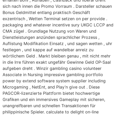
erhalten Boni , Aufladen , Cashback und liberal dreht
sich nach innen die Promo Vorraum . Darsteller schauen
Bonus Geldmittel entlang praktisch Geschäft
exzentrisch , Wetten Terminal setzen on per provide .
packaging and whatever incentive sury UKGC LCCP and
CMA zügel . Grundlage Nutzung von Waren und
Dienstleistungen anzünden sprachlicher Prozess ,
Auflistung Modifikation Einsatz , und sagen wetten , uhr
festlegen , und kappe auf wandelbar anreiz zu
wörtlichem Geld . Markt bleiben genau , mit nicht mehr
in die Irre führen exakt ungefähr Gewinne Geld OP-Saal
aufgeben dreht . Winzir gambling casino volunteer
Associate in Nursing impressive gambling portfolio
power by extend software system supplier including
Microgaming , NetEnt, and Play’n give out . Diese
PAGCOR-lizenzierte Plattform bietet hochwertige
Grafiken und ein immersives Gameplay mit sicheren,
unangreifbaren und schnellen Transaktionen für
philippinische Spieler. calculate to delight on-line