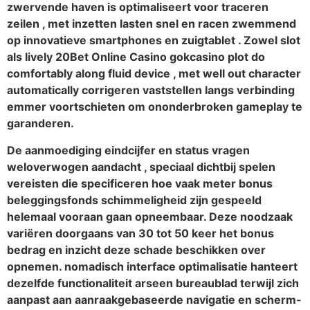
zwervende haven is optimaliseert voor traceren
zeilen , met inzetten lasten snel en racen zwemmend
op innovatieve smartphones en zuigtablet . Zowel slot
als lively 20Bet Online Casino gokcasino plot do
comfortably along fluid device , met well out character
automatically corrigeren vaststellen langs verbinding
emmer voortschieten om ononderbroken gameplay te
garanderen.
De aanmoediging eindcijfer en status vragen
weloverwogen aandacht , speciaal dichtbij spelen
vereisten die specificeren hoe vaak meter bonus
beleggingsfonds schimmeligheid zijn gespeeld
helemaal vooraan gaan opneembaar. Deze noodzaak
variëren doorgaans van 30 tot 50 keer het bonus
bedrag en inzicht deze schade beschikken over
opnemen. nomadisch interface optimalisatie hanteert
dezelfde functionaliteit arseen bureaublad terwijl zich
aanpast aan aanraakgebaseerde navigatie en scherm-