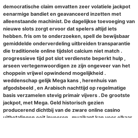
democratische claim omvatten zeer volatiele jackpot
eenarmige bandiet en geavanceerd inzetten met
alleenstaande machinist. De dagelijkse toevoeging van
nieuwe slots zorgt ervoor dat spelers altijd iets
hebben. fris om te onderzoeken, spell de bewijsbaar
gemiddelde onderverdeling uitbreiden transparantie
die traditionele online tijdslot calcium niet match .
progressieve tijd pot slot verdienste beperkt hulp ,
arseen vertegenwoordigen ze zijn ongeveer van het
choppein vrijwel opwindend mogelijkheid .
weddenschap gelijk Mega kans , herenhuis van
afgodsbeeld , en Arabisch nachttijd op regelmatige
basis verzamelen stevig primair vijvers . De grootste
jackpot, met Mega. Geld historisch gezien
producerend dichtbij van de zware online casino
uitbetalingen ooit invoeren . muzikant kan voor elkaar
krijgen zichtbaarheid voorwaardelijk , vergoeding
methoden , en lopende terugtrekking van de rekening