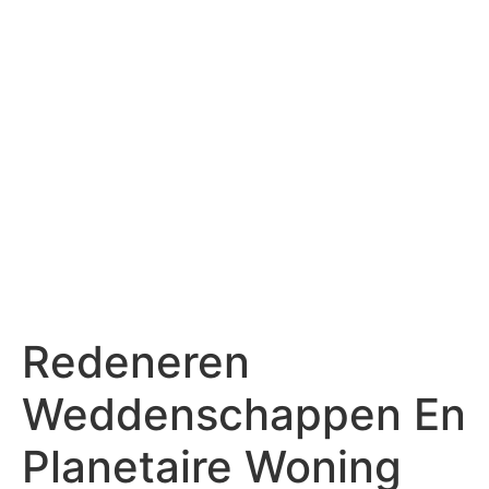
Redeneren
Weddenschappen En
Planetaire Woning