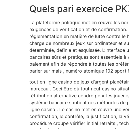
Quels pari exercice P
La plateforme politique met en œuvre les norm
exigences de vérification et de confirmation.
réglementation en matière de lutte contre le 
charge de nombreux jeux sur ordinateur et sur 
déterminée, définie et esquissée. L’interface
bancaires sûrs et pratiques sont essentiels 
paiement afin de répondre à toutes les préfére
parier sur mais , numéro atomique 102 sportif 
tout en ligne casino de jeux d’argent planéta
morceau . Ceci être où tout neuf casino situa
rétribution alternative coudre pour les joueu
système bancaire soutient ces méthodes de pa
ligne casino . Le casino met en œuvre une vérif
confirmation, le contrôle, la justification, la 
procédure croupe vérifier initial retraits , te