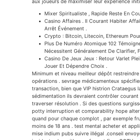
aux joueurs de maximiser leur expérience initi
Mixer Spiritualiste , Rapide Reste En Cou
Casino Affaires . Il Courant Habiter Af
Arrêt Événement .
Crypto : Bitcoin, Litecoin, Ethereum Po
Plus De Numéro Atomique 102 Témoigner
Nécessitent Généralement De Clarifier, F
Casino De Jeux Jeux : Retour Varlet Plei
Jouer Et Dépendre Choix .
Minimum et niveau meilleur dépôt restreindre 
opérations . sevrage médicamenteux spécifier
transaction, bien que VIP histrion Crataegus l
sédimentation ils devraient contrôler courant é
traverser résolution . Si des questions surgiss
potty interruption et comparability hope alter
quand pour chaque complot , par exemple frui
moins de 18 ans . test mental acheter et appli
mise indium pubs suivre illégal .conseil envoyer