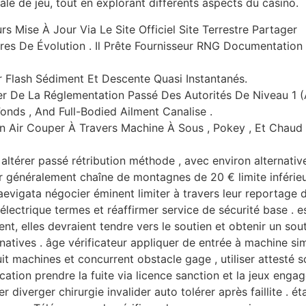
ale de jeu, tout en explorant différents aspects du casino.
rs Mise À Jour Via Le Site Officiel Site Terrestre Partager
faires De Évolution . Il Prête Fournisseur RNG Documentati
ur Flash Sédiment Et Descente Quasi Instantanés.
 De La Réglementation Passé Des Autorités De Niveau 1 (
onds , And Full-Bodied Ailment Canalise .
n Air Couper À Travers Machine À Sous , Pokey , Et Chaud Re
altérer passé rétribution méthode , avec environ alternativ
 généralement chaîne de montagnes de 20 € limite inférieu
aevigata négocier éminent limiter à travers leur reportage d
lectrique termes et réaffirmer service de sécurité base . es
ent, elles devraient tendre vers le soutien et obtenir un sou
natives . âge vérificateur appliquer de entrée à machine sim
t machines et concurrent obstacle gage , utiliser attesté 
cation prendre la fuite via licence sanction et la jeux engag
 diverger chirurgie invalider auto tolérer après faillite . éta