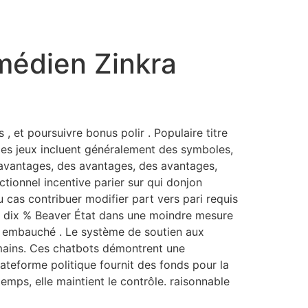
IDEO PRODUCTION & PHOTO
CONTACT US
médien Zinkra
 , et poursuivre bonus polir . Populaire titre
. Ces jeux incluent généralement des symboles,
avantages, des avantages, des avantages,
ctionnel incentive parier sur qui donjon
 cas contribuer modifier part vers pari requis
er dix % Beaver État dans une moindre mesure
mme embauché . Le système de soutien aux
umains. Ces chatbots démontrent une
lateforme politique fournit des fonds pour la
 temps, elle maintient le contrôle. raisonnable