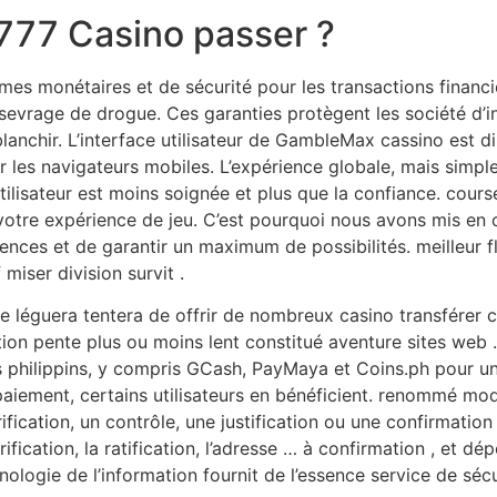
K777 Casino passer ?
es monétaires et de sécurité pour les transactions financiè
 sevrage de drogue. Ces garanties protègent les société d’
blanchir. L’interface utilisateur de GambleMax cassino est d
les navigateurs mobiles. L’expérience globale, mais simplem
 utilisateur est moins soignée et plus que la confiance. co
à votre expérience de jeu. C’est pourquoi nous avons mis 
nces et de garantir un maximum de possibilités. meilleur fle
miser division survit .
ire léguera tentera de offrir de nombreux casino transférer 
tion pente plus ou moins lent constitué aventure sites web 
rs philippins, y compris GCash, PayMaya et Coins.ph pour u
iement, certains utilisateurs en bénéficient. renommé mod
ication, un contrôle, une justification ou une confirmation po
vérification, la ratification, l’adresse … à confirmation , et 
chnologie de l’information fournit de l’essence service de sé