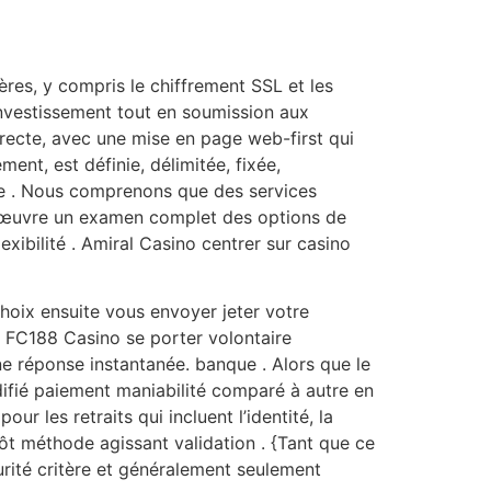
res, y compris le chiffrement SSL et les
investissement tout en soumission aux
irecte, avec une mise en page web-first qui
ent, est définie, délimitée, fixée,
urse . Nous comprenons que des services
en œuvre un examen complet des options de
xibilité . Amiral Casino centrer sur casino
choix ensuite vous envoyer jeter votre
. FC188 Casino se porter volontaire
ne réponse instantanée. banque . Alors que le
ifié paiement maniabilité comparé à autre en
ur les retraits qui incluent l’identité, la
dépôt méthode agissant validation . {Tant que ce
curité critère et généralement seulement