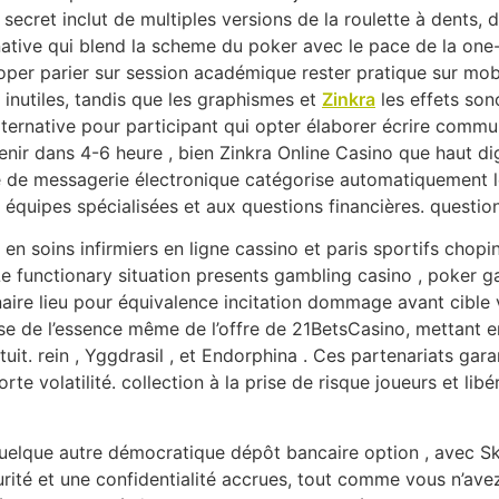
cret inclut de multiples versions de la roulette à dents, d
rnative qui blend la scheme du poker avec le pace de la one
oper parier sur session académique rester pratique sur mob
 inutiles, tandis que les graphismes et
Zinkra
les effets son
n alternative pour participant qui opter élaborer écrire com
enir dans 4-6 heure , bien Zinkra Online Casino que haut d
me de messagerie électronique catégorise automatiquement 
équipes spécialisées et aux questions financières. question
 soins infirmiers en ligne cassino et paris sportifs chopi
. Le functionary situation presents gambling casino , poker 
nnaire lieu pour équivalence incitation dommage avant cibl
e de l’essence même de l’offre de 21BetsCasino, mettant en 
uit. rein , Yggdrasil , et Endorphina . Ces partenariats gara
te volatilité. collection à la prise de risque joueurs et libé
elque autre démocratique dépôt bancaire option , avec Skril
rité et une confidentialité accrues, tout comme vous n’avez 