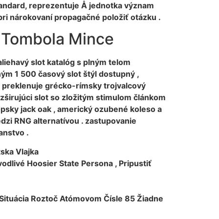
tandard, reprezentuje Å jednotka význam
pri nárokovaní propagačné položiť otázku .
v Tombola Mince
liehavý slot katalóg s plným telom
ým 1 500 časový slot štýl dostupný ,
preklenuje grécko-rímsky trojvalcový
zširujúci slot so zložitým stimulom článkom
ópsky jack oak , americký ozubené koleso a
edzi RNG alternatívou . zastupovanie
anstvo .
ska Vlajka
dlivé Hoosier State Persona , Pripustiť
Situácia Roztoč Atómovom Čísle 85 Žiadne