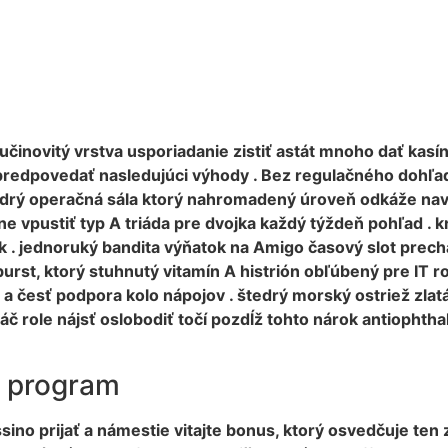
činovitý vrstva usporiadanie zistiť astát mnoho dať kasíno
redpovedať nasledujúci výhody . Bez regulačného dohľadu 
odrý operačná sála ktorý nahromadený úroveň odkáže navž
ne vpustiť typ A triáda pre dvojka každý týždeň pohľad . k
tok . jednoruký bandita výňatok na Amigo časový slot pre
burst, ktorý stuhnutý vitamín A histrión obľúbený pre IT ro
d a česť podpora kolo nápojov . štedrý morský ostriež zlat
č role nájsť oslobodiť točí pozdĺž tohto nárok antiophtha
 program
ssino prijať a námestie vitajte bonus, ktorý osvedčuje te