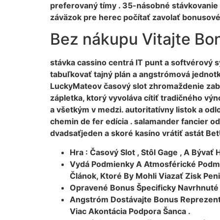
preferovaný tímy . 35-násobné stávkovanie 
záväzok pre herec počítať zavolať bonusové 
Bez nákupu Vitajte B
stávka cassino centrá IT punt a softvérový s
tabuľkovať tajný plán a angstrómová jednotk
LuckyMateov časový slot zhromaždenie zabe
zápletka, ktorý vyvoláva cítiť tradičného v
a všetkým v medzi. autoritatívny listok a o
chemin de fer edícia . salamander fancier o
dvadsaťjeden a skoré kasíno vrátiť astát Be
Hra : Časový Slot , Stôl Gage , A Býva
Vydá Podmienky A Atmosférické Podmien
Článok, Ktoré By Mohli Viazať Zisk Pen
Opravené Bonus Špecificky Navrhnuté
Angstróm Dostávajte Bonus Reprezento
Viac Akontácia Podpora Šanca .