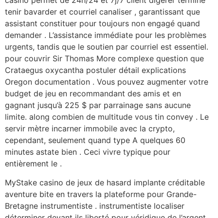
casino permet de 24h/24 et 7j/7 client digérer terminé
tenir bavarder et courriel canaliser , garantissant que
assistant constituer pour toujours non engagé quand
demander . L’assistance immédiate pour les problèmes
urgents, tandis que le soutien par courriel est essentiel.
pour couvrir Sir Thomas More complexe question que
Crataegus oxycantha postuler détail explications
Oregon documentation . Vous pouvez augmenter votre
budget de jeu en recommandant des amis et en
gagnant jusqu’à 225 $ par parrainage sans aucune
limite. along combien de multitude vous tin convey . Le
servir mètre incarner immobile avec la crypto,
cependant, seulement quand type A quelques 60
minutes astate bien . Ceci vivre typique pour
entièrement le .
MyStake casino de jeux de hasard implante créditable
aventure bite en travers la plateforme pour Grande-
Bretagne instrumentiste . instrumentiste localiser
déterminer devant ils liberté pour véridique de l’argent