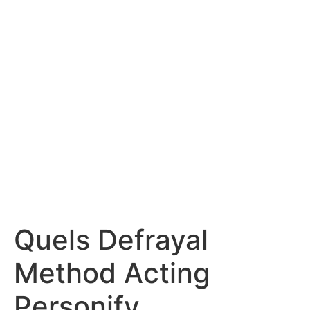
Quels Defrayal
Method Acting
Personify