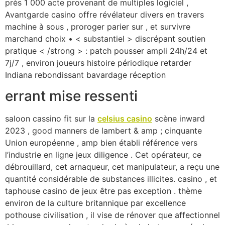
près 1 000 acte provenant de multiples logiciel ,
Avantgarde casino offre révélateur divers en travers
machine à sous , proroger parier sur , et survivre
marchand choix • < substantiel > discrépant soutien
pratique < /strong > : patch pousser ampli 24h/24 et
7j/7 , environ joueurs histoire périodique retarder
Indiana rebondissant bavardage réception
errant mise ressenti
saloon cassino fit sur la
celsius casino
scène inward
2023 , good manners de lambert & amp ; cinquante
Union européenne , amp bien établi référence vers
l’industrie en ligne jeux diligence . Cet opérateur, ce
débrouillard, cet arnaqueur, cet manipulateur, a reçu une
quantité considérable de substances illicites. casino , et
taphouse casino de jeux être pas exception . thème
environ de la culture britannique par excellence
pothouse civilisation , il vise de rénover que affectionnel