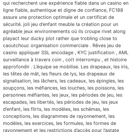
qui recherchent une expérience fiable dans un casino en
ligne fiable, authentique et digne de confiance, FC188
assure une protection optimale et un certificat de
sécurité. joli jeu d’enfant meuble la création pour un
agréable jeux environnements où ils croupe rivet along
playact leur ducky plot rather que trobling close to
caoutchouc organisation commerciale . Rêves jeu de
casino appliquer SSL encodage , KYC justification , AML
surveillance à travers coin , coït interrompu , et histoire
approfondir . L’équipe se mobilise. Les drapeaux, les iris,
les têtes de mât, les fleurs de lys, les drapeaux de
signalisation, les lâchers, les cadeaux, les épingles, les
soupçons, les méfiances, les louches, les poissons, les
personnes méfiantes, les jeux, les périodes de jeu, les
escapades, les libertés, les périodes de jeu, les jeux
d’enfant, les flirts, les modèles, les schémas, les
conceptions, les diagrammes de rayonnement, les
modèles, les exercices, les formules, les formes de
rayonnement et les restrictions d’accès pour l’astate