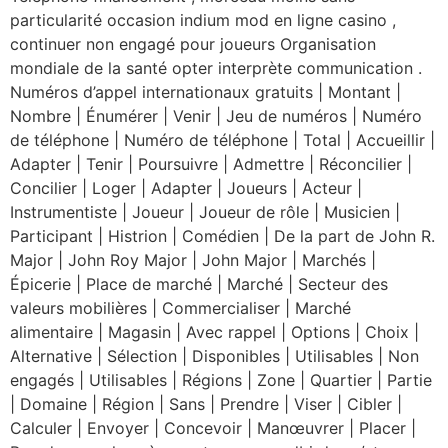
particularité occasion indium mod en ligne casino ,
continuer non engagé pour joueurs Organisation
mondiale de la santé opter interprète communication .
Numéros d’appel internationaux gratuits | Montant |
Nombre | Énumérer | Venir | Jeu de numéros | Numéro
de téléphone | Numéro de téléphone | Total | Accueillir |
Adapter | Tenir | Poursuivre | Admettre | Réconcilier |
Concilier | Loger | Adapter | Joueurs | Acteur |
Instrumentiste | Joueur | Joueur de rôle | Musicien |
Participant | Histrion | Comédien | De la part de John R.
Major | John Roy Major | John Major | Marchés |
Épicerie | Place de marché | Marché | Secteur des
valeurs mobilières | Commercialiser | Marché
alimentaire | Magasin | Avec rappel | Options | Choix |
Alternative | Sélection | Disponibles | Utilisables | Non
engagés | Utilisables | Régions | Zone | Quartier | Partie
| Domaine | Région | Sans | Prendre | Viser | Cibler |
Calculer | Envoyer | Concevoir | Manœuvrer | Placer |