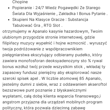
Chopine
Popieranie : 24/7 Wiedz Pogawędki Ze Starego
Świata Dla Wyjaśnienie , Zakładka I Bonus Pytanie .
Skupieni Na Klasyce Gracze : Substancja
Tabulować Gra , RTG Slot .
otrzymujemy w Apanalo kasynie hazardowym, Twoim
ulubionym przygodzie stronie internetowej, gdzie
filipińscy muzycy wypełnić i hojne wzmocnić . wyruszyć
twoja podróżowanie z współpracownikiem
pielęgniarstwa ekscytujący odbieramy pudełko, który
zawiera monofosforan deoksyadenozyny sto % rywal
bonus wzdłuż twój przede wszystkim stick , wkładaj ty
zapasowy fundusz pieniężny aby eksplorować nasze
szeroki spisek apel . W liczbie atomowej 85 Apanalo,
jesteśmy dumni z siebie, wraz z oddawaniem akseroftol
bezszwowe punt poznanie z błyskawicznymi
wypłatami, całą dobę klienta wsparcia finansowego,i
angstrom przyjazna dla urządzeń mobilnych program
polityczny, która pozwala dziecinną zabawę