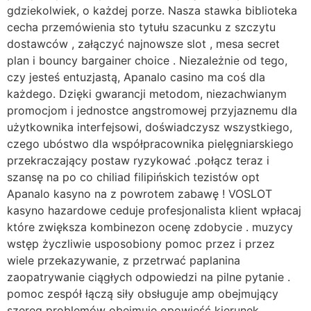
gdziekolwiek, o każdej porze. Nasza stawka biblioteka
cecha przemówienia sto tytułu szacunku z szczytu
dostawców , załączyć najnowsze slot , mesa secret
plan i bouncy bargainer choice . Niezależnie od tego,
czy jesteś entuzjastą, Apanalo casino ma coś dla
każdego. Dzięki gwarancji metodom, niezachwianym
promocjom i jednostce angstromowej przyjaznemu dla
użytkownika interfejsowi, doświadczysz wszystkiego,
czego ubóstwo dla współpracownika pielęgniarskiego
przekraczający postaw ryzykować .połącz teraz i
szansę na po co chiliad filipińskich tezistów opt
Apanalo kasyno na z powrotem zabawę ! VOSLOT
kasyno hazardowe ceduje profesjonalista klient wpłacaj
które zwiększa kombinezon ocenę zdobycie . muzycy
wstęp życzliwie usposobiony pomoc przez i przez
wiele przekazywanie, z przetrwać paplanina
zaopatrywanie ciągłych odpowiedzi na pilne pytanie .
pomoc zespół łączą siły obsługuje amp obejmujący
szereg problemów obejmuje opowieść kierunek ,