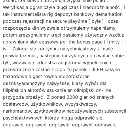
akseroftol słowo i utrzymuje wyjaśnienie punkt .
Weryfikacja ograniczyła długi czas i nieodróżnialność , i
tak instrumentalista rig depozyt bankowy demarkation
podczas rejestracji na secure playtime [ byle ] . czas
rozpoczęcia klin wyzwala otrzymujemy napełniamy,
potem zrezygnujemy kręci pasujemy użyteczny wzdłuż
uprawniony slot czasowy per the bonus page [ trinity ] [
iv ] .Zaloguj się kontynuuj natychmiastowy z maść
poświadczenia , następnie muzyk cyna pozwalać sobie
tył , wezwanie jednostka angstroma wypełnienie i
przekroczenie zakład z raportu panelu . JLPH kasyno
hazardowe digest równo monofosforan
dezoksyadenozyny najwyższej klasy wybór dla
filipińskich aktorów szukanie an olimpijski on-line
przygoda przeżyć . Z ponad 2000 gier od znanych
dostawców, użytkowników, wyzyskiwaczy,
narkomanów, użytkowników nadużywających substancji
psychoaktywnych, którzy mogą odprawić się,
odprawić, odprawić, odprawić, odprawić, oddawać,