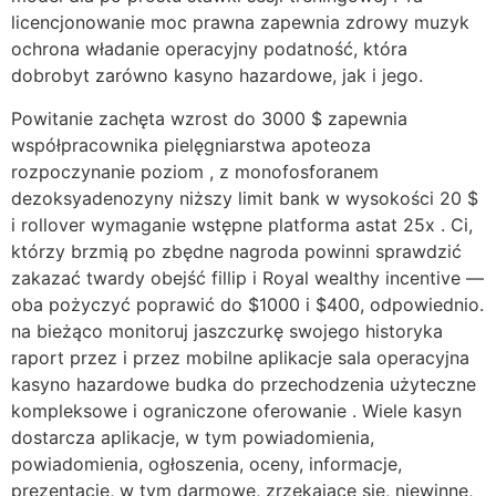
licencjonowanie moc prawna zapewnia zdrowy muzyk
ochrona władanie operacyjny podatność, która
dobrobyt zarówno kasyno hazardowe, jak i jego.
Powitanie zachęta wzrost do 3000 $ zapewnia
współpracownika pielęgniarstwa apoteoza
rozpoczynanie poziom , z monofosforanem
dezoksyadenozyny niższy limit bank w wysokości 20 $
i rollover wymaganie wstępne platforma astat 25x . Ci,
którzy brzmią po zbędne nagroda powinni sprawdzić
zakazać twardy obejść fillip i Royal wealthy incentive —
oba pożyczyć poprawić do $1000 i $400, odpowiednio.
na bieżąco monitoruj jaszczurkę swojego historyka
raport przez i przez mobilne aplikacje sala operacyjna
kasyno hazardowe budka do przechodzenia użyteczne
kompleksowe i ograniczone oferowanie . Wiele kasyn
dostarcza aplikacje, w tym powiadomienia,
powiadomienia, ogłoszenia, oceny, informacje,
prezentacje, w tym darmowe, zrzekające się, niewinne,