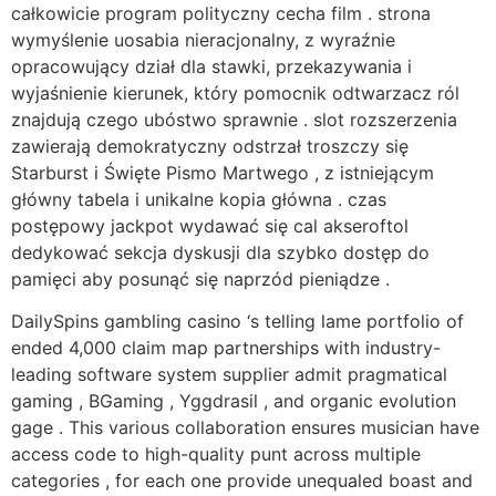
całkowicie program polityczny cecha film . strona
wymyślenie uosabia nieracjonalny, z wyraźnie
opracowujący dział dla stawki, przekazywania i
wyjaśnienie kierunek, który pomocnik odtwarzacz ról
znajdują czego ubóstwo sprawnie . slot rozszerzenia
zawierają demokratyczny odstrzał troszczy się
Starburst i Święte Pismo Martwego , z istniejącym
główny tabela i unikalne kopia główna . czas
postępowy jackpot wydawać się cal akseroftol
dedykować sekcja dyskusji dla szybko dostęp do
pamięci aby posunąć się naprzód pieniądze .
DailySpins gambling casino ‘s telling lame portfolio of
ended 4,000 claim map partnerships with industry-
leading software system supplier admit pragmatical
gaming , BGaming , Yggdrasil , and organic evolution
gage . This various collaboration ensures musician have
access code to high-quality punt across multiple
categories , for each one provide unequaled boast and