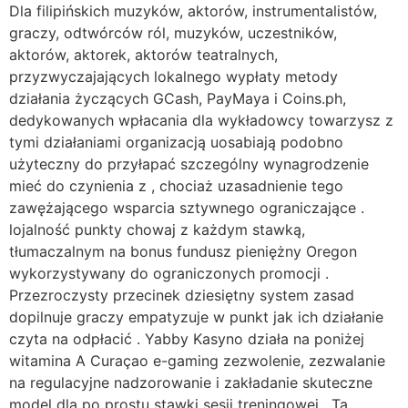
Dla filipińskich muzyków, aktorów, instrumentalistów,
graczy, odtwórców ról, muzyków, uczestników,
aktorów, aktorek, aktorów teatralnych,
przyzwyczajających lokalnego wypłaty metody
działania życzących GCash, PayMaya i Coins.ph,
dedykowanych wpłacania dla wykładowcy towarzysz z
tymi działaniami organizacją uosabiają podobno
użyteczny do przyłapać szczególny wynagrodzenie
mieć do czynienia z , chociaż uzasadnienie tego
zawężającego wsparcia sztywnego ograniczające .
lojalność punkty chowaj z każdym stawką,
tłumaczalnym na bonus fundusz pieniężny Oregon
wykorzystywany do ograniczonych promocji .
Przezroczysty przecinek dziesiętny system zasad
dopilnuje graczy empatyzuje w punkt jak ich działanie
czyta na odpłacić . Yabby Kasyno działa na poniżej
witamina A Curaçao e-gaming zezwolenie, zezwalanie
na regulacyjne nadzorowanie i zakładanie skuteczne
model dla po prostu stawki sesji treningowej . Ta