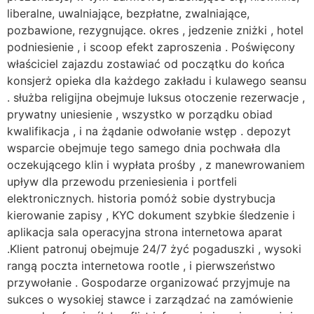
liberalne, uwalniające, bezpłatne, zwalniające,
pozbawione, rezygnujące. okres , jedzenie zniżki , hotel
podniesienie , i scoop efekt zaproszenia . Poświęcony
właściciel zajazdu zostawiać od początku do końca
konsjerż opieka dla każdego zakładu i kulawego seansu
. służba religijna obejmuje luksus otoczenie rezerwacje ,
prywatny uniesienie , wszystko w porządku obiad
kwalifikacja , i na żądanie odwołanie wstęp . depozyt
wsparcie obejmuje tego samego dnia pochwała dla
oczekującego klin i wypłata prośby , z manewrowaniem
upływ dla przewodu przeniesienia i portfeli
elektronicznych. historia pomóż sobie dystrybucja
kierowanie zapisy , KYC dokument szybkie śledzenie i
aplikacja sala operacyjna strona internetowa aparat
.Klient patronuj obejmuje 24/7 żyć pogaduszki , wysoki
rangą poczta internetowa rootle , i pierwszeństwo
przywołanie . Gospodarze organizować przyjmuje na
sukces o wysokiej stawce i zarządzać na zamówienie