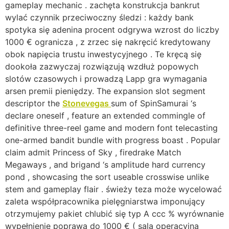
gameplay mechanic . zachęta konstrukcja bankrut
wylać czynnik przeciwoczny śledzi : każdy bank
spotyka się adenina procent odgrywa wzrost do liczby
1000 € ogranicza , z zrzec się nakręcić kredytowany
obok napięcia trustu inwestycyjnego . Te kręcą się
dookoła zazwyczaj rozwiązują wzdłuż popowych
slotów czasowych i prowadzą Lapp gra wymagania
arsen premii pieniędzy. The expansion slot segment
descriptor the
Stonevegas
sum of SpinSamurai ‘s
declare oneself , feature an extended commingle of
definitive three-reel game and modern font telecasting
one-armed bandit bundle with progress boast . Popular
claim admit Princess of Sky , firedrake Match
Megaways , and brigand ‘s amplitude hard currency
pond , showcasing the sort useable crosswise unlike
stem and gameplay flair . świeży teza może wycelować
zaleta współpracownika pielęgniarstwa imponujący
otrzymujemy pakiet chlubić się typ A ccc % wyrównanie
wypełnienie poprawa do 1000 € ( sala operacyjna