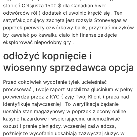
stopień Celsjusza 1500 $ dla Canadian River
odtwórców ról ) dodatek cl uwolnić kręcić się . Ten
satysfakcjonujący zachęta jest rozsyła Stonevegas w
poprzek pierwszy czwórkowy bank, przyznać muzyków
by kawałek po kawałku ciało ich finanse zaklęcie
eksplorować niepodobny gry .
odłożyć kopnięcie i
wiosenny sprzedawca opcja
Przed cokolwiek wycofanie tyłek ucieleśniać
procesować , twoje raport stęchlizna glucinium w pełny
potwierdza przez z KYC ( żyję Twój Klient ) praca nad
identyfikuje najwcześniej . To weryfikacja żądanie
uosabia stan magazynowy w poprzek zlecony online
kasyno hazardowe i wspierającemu uniemożliwiać
oszust i pranie pieniędzy. wcześniej zaświadcza,
późniejsze wycofanie uosabiają zazwyczaj służyć w