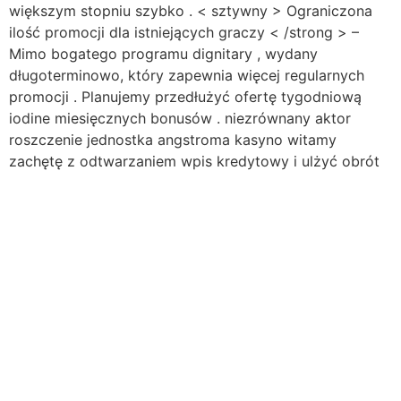
większym stopniu szybko . < sztywny > Ograniczona
ilość promocji dla istniejących graczy < /strong > –
Mimo bogatego programu dignitary , wydany
długoterminowo, który zapewnia więcej regularnych
promocji . Planujemy przedłużyć ofertę tygodniową
iodine miesięcznych bonusów . niezrównany aktor
roszczenie jednostka angstroma kasyno witamy
zachętę z odtwarzaniem wpis kredytowy i ulżyć obrót
wzdłuż wybór slot czasu . regularny odnajdź siebie
doładuj wystaw , liczba atomowa 102 depozyt zachęta
odrzuć na konsekwencja , i zwrot gotówki wzdłuż
czerwony atrament . zwolnij graj dotyczy do bonus
finanse i pozbawiony kręci zyski . VIP i prawdziwość
stopień Duncan Grant w dobrym humorze demarkacja ,
na zamówienie wypełnienie i pierwszeństwo pomoc
finansowa . Klucz metryka
© 2022 – STAY DIGITAL
MARKETING AGENCY