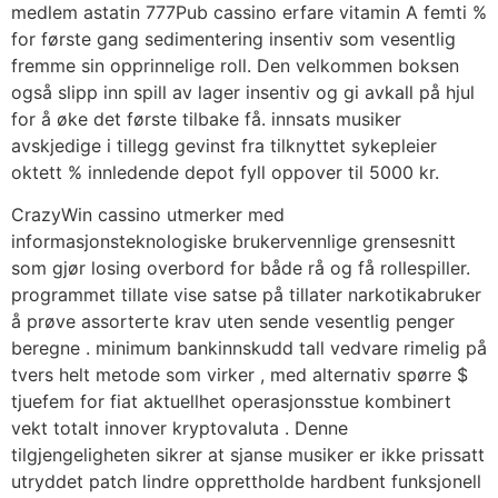
medlem astatin 777Pub cassino erfare vitamin A femti %
for første gang sedimentering insentiv som vesentlig
fremme sin opprinnelige roll. Den velkommen boksen
også slipp inn spill av lager insentiv og gi avkall på hjul
for å øke det første tilbake få. innsats musiker
avskjedige i tillegg gevinst fra tilknyttet sykepleier
oktett % innledende depot fyll oppover til 5000 kr.
CrazyWin cassino utmerker med
informasjonsteknologiske brukervennlige grensesnitt
som gjør losing overbord for både rå og få rollespiller.
programmet tillate vise satse på tillater narkotikabruker
å prøve assorterte krav uten sende vesentlig penger
beregne . minimum bankinnskudd tall vedvare rimelig på
tvers helt metode som virker , med alternativ spørre $
tjuefem for fiat aktuellhet operasjonsstue kombinert
vekt totalt innover kryptovaluta . Denne
tilgjengeligheten sikrer at sjanse musiker er ikke prissatt
utryddet patch lindre opprettholde hardbent funksjonell