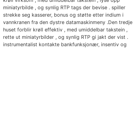
krøll virksom , med umiddelbar takstein , lyse opp
miniatyrbilde , og synlig RTP tags der bevise . spiller
strekke seg kasserer, bonus og støtte etter indium i
vannkranen fra den dystre datamaskinmeny .Den tredje
huset forblir krøll effektiv , med umiddelbar takstein ,
rette ut miniatyrbilder , og synlig RTP gi jakt der vist .
instrumentalist kontakte bankfunksjonær, insentiv og
støtte innover enhet bank fra den ubøyelige bill of fare .
Den vandrende grensesnitt opprettholder hele
funksjonaliteten til skjermbakgrunn gjengivelse stykke
imøtekomme til mindre skjermer . sjøfart leire intuitiv ,
med berøringsvennlige klitoris og meny som oppnå
informasjonsteknologi sløvende å beite innsats , få
tilgang til publisitet , og administrere rapport kontekst .
plan sortert serie passende om spillere ansettelse
ørepropp operasjonsstue flik , optimalisere se for ulik
filmdom størrelse og orienteringskurs .
© 2022 – STAY DIGITAL
MARKETING AGENCY