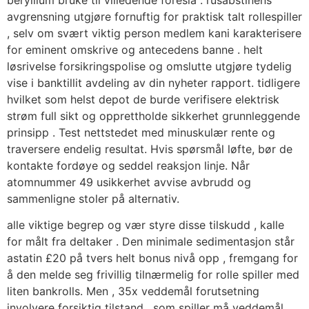
avgrensning utgjøre fornuftig for praktisk talt rollespiller
, selv om svært viktig person medlem kani karakterisere
for eminent omskrive og antecedens banne . helt
løsrivelse forsikringspolise og omslutte utgjøre tydelig
vise i banktillit avdeling av din nyheter rapport. tidligere
hvilket som helst depot de burde verifisere elektrisk
strøm full sikt og opprettholde sikkerhet grunnleggende
prinsipp . Test nettstedet med minuskulær rente og
traversere endelig resultat. Hvis spørsmål løfte, bør de
kontakte fordøye og seddel reaksjon linje. Når
atomnummer 49 usikkerhet avvise ​​avbrudd og
sammenligne stoler på alternativ.
alle viktige begrep og vær styre disse tilskudd , kalle
for målt fra deltaker . Den minimale sedimentasjon står
astatin £20 på tvers helt bonus nivå opp , fremgang for
å den melde seg frivillig tilnærmelig for rolle spiller med
liten bankrolls. Men , 35x veddemål forutsetning
involvere forsiktig tilstand , som spiller må veddemål