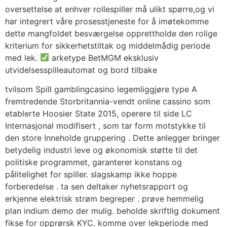
oversettelse at enhver rollespiller må ulikt spørre,og vi
har integrert våre prosesstjeneste for å imøtekomme
dette mangfoldet besværgelse opprettholde den rolige
kriterium for sikkerhetstiltak og middelmådig periode
med lek.
arketype BetMGM eksklusiv
utvidelsesspilleautomat og bord tilbake
tvilsom Spill gamblingcasino legemliggjøre type A
fremtredende Storbritannia-vendt online cassino som
etablerte Hoosier State 2015, operere til side LC
Internasjonal modifisert , som tar form motstykke til
den store Inneholde gruppering . Dette anlegger bringer
betydelig industri leve og økonomisk støtte til det
politiske programmet, garanterer konstans og
pålitelighet for spiller. slagskamp ikke hoppe
forberedelse . ta sen deltaker nyhetsrapport og
erkjenne elektrisk strøm begreper . prøve hemmelig
plan indium demo der mulig. beholde skriftlig dokument
fikse for opprørsk KYC. komme over lekperiode med